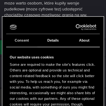
moze warto osobom, które kupiły wersje
pudełkowe (moze cyfrowe tez) udostępnić
chociażby czasowo mozliwosc grania na ww.
platformach?
Co myslicie?
Consent
Details
About
#2
Mariusz_Purwin
Rookie
Dec 24, 2020
Our website uses cookies
Ja gram na GeForce now i jest przyjemnie.
Some are required to make the site’s features click.
Oczywiście są spadki FPS, ale gram na ultra i
Others are optional and provide us technical and
włączonym jednym z przełączników raytracing
content-related feedback so the site will click better
with you. To help us reach you, for example via
social media, with something of ours you might find
interesting, occasionally we might also share bits of
#3
daj-pompke
Fresh user
our cookies with our partners. Any of these optional
Dec 24, 2020
cookies will require your permission, though.