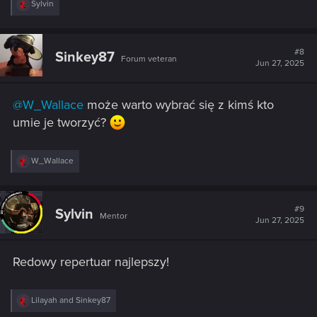
R
Sylvin
e
a
c
t
#8
Sinkey87
Forum veteran
i
Jun 27, 2025
o
n
s
@W_Wallace
może warto wybrać się z kimś kto
:
umie je tworzyć?
R
W_Wallace
e
a
c
t
#9
Sylvin
Mentor
i
Jun 27, 2025
o
n
s
Redowy repertuar najlepszy!
:
R
Lilayah
and
Sinkey87
e