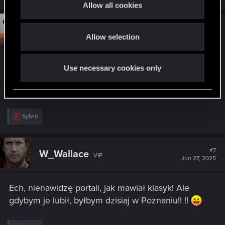
t
Allow all cookies
i
o
#6
Sinkey87
Forum veteran
Jun 27, 2025
Allow selection
n
Nie żebym narzekał, tak się składa, że w
Use necessary cookies only
doborowym towarzystwie słuchałem w Operze
Narodowej ;-)
R
Sylvin
e
a
c
t
#7
W_Wallace
VIP
i
Jun 27, 2025
o
n
s
Ech, nienawidzę portali, jak mawiał klasyk! Ale
:
gdybym je lubił, byłbym dzisiaj w Poznaniu!! !!