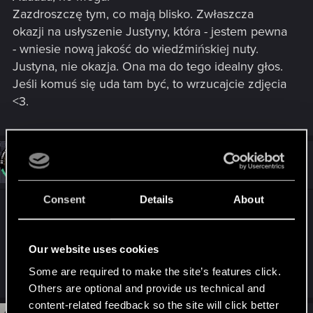
Zazdroszczę tym, co mają blisko. Zwłaszcza
okazji na usłyszenie Justyny, która - jestem pewna
- wniesie nową jakość do wiedźmińskiej nuty.
Justyna, nie okazja. Ona ma do tego idealny głos.
Jeśli komuś się uda tam być, to wrzucajcie zdjęcia
<3.
#3
Sylvin
Mentor
Jun 27, 2025
Consent
Details
About
Niestety praca na głowie
Fajnie jednak, że będzie transmisja
Our website uses cookies
Some are required to make the site’s features click.
R
Sinkey87
e
Others are optional and provide us technical and
a
content-related feedback so the site will click better
c