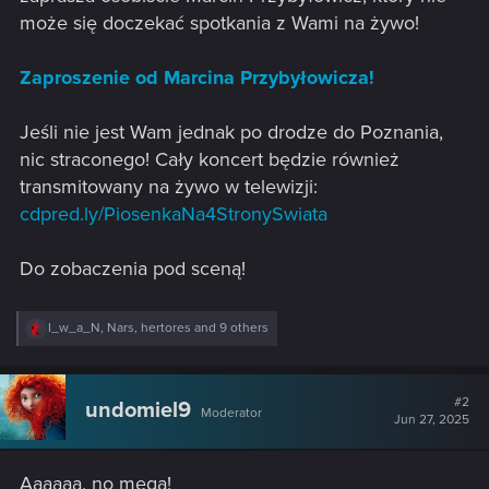
może się doczekać spotkania z Wami na żywo!
Zaproszenie od Marcina Przybyłowicza!
Jeśli nie jest Wam jednak po drodze do Poznania,
nic straconego! Cały koncert będzie również
transmitowany na żywo w telewizji:
cdpred.ly/PiosenkaNa4StronySwiata
Do zobaczenia pod sceną!
R
I_w_a_N
,
Nars
,
hertores
and 9 others
e
a
c
t
#2
undomiel9
Moderator
i
Jun 27, 2025
o
n
s
Aaaaaa, no mega!
: