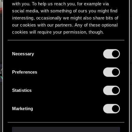
t
with you. To help us reach you, for example via
#4
Sinkey87
Forum veteran
i
Jun 27, 2025
social media, with something of ours you might find
o
n
interesting, occasionally we might also share bits of
s
To już drugi raz w tym miesiący gdy Wiedźmin
our cookies with our partners. Any of these optional
:
cookies will require your permission, though.
rozbrzmiewa w Poznaniu.
You’ll find all the details regarding our use of cookies
Nieźle się zapowiada z opisu ten koncert.
C
and tweak your preferences regarding them in the
Necessary
o
“Settings” menu below.
n
s
Preferences
#5
Sylvin
Mentor
e
Jun 27, 2025
n
t
Statistics
Dla ścisłości to nawet 3
S
1. Dla uczestników Pyrkonu
e
2. Dzień później normalnie biletowany dla
Marketing
l
każdego
e
3. Dziś wieczorem
c