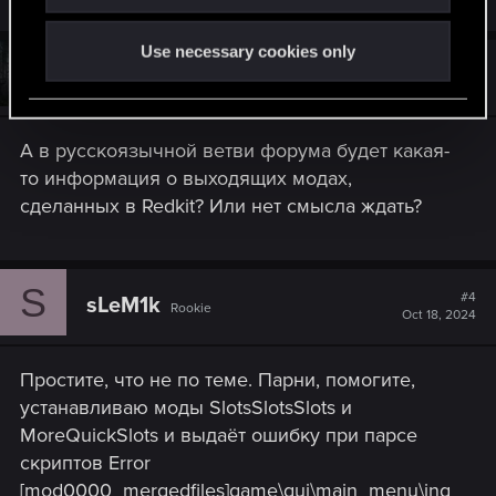
Use necessary cookies only
#3
Dmitriy_1981
Senior user
Oct 6, 2024
А в русскоязычной ветви форума будет какая-
то информация о выходящих модах,
сделанных в Redkit? Или нет смысла ждать?
S
#4
sLeM1k
Rookie
Oct 18, 2024
Простите, что не по теме. Парни, помогите,
устанавливаю моды SlotsSlotsSlots и
MoreQuickSlots и выдаёт ошибку при парсе
скриптов Error
[mod0000_mergedfiles]game\gui\main_menu\ing