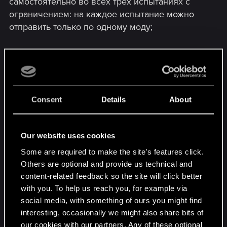
самостоятельно во всех трех испытаниях с
ограничением: на каждое испытание можно
отправить только по одному моду;
— заявки на участие в испытаниях подаются в
сроки, когда будет объявлена тема испытания;
— мы принимаем только моды,
Consent
Details
About
опубликованные в сети не ранее 16 апреля
2024 года, 14:00 по Киеву, Кишиневу и
Москве, в 16:00 по Астане и Ташкенту, в 17:00
Our website uses cookies
по Бишкеку;
Some are required to make the site’s features click.
Others are optional and provide us technical and
— загруженные моды можно обновлять и
content-related feedback so the site will click better
дополнять вплоть до тех пор, пока не
with you. To help us reach you, for example via
закроется прием заявок.
social media, with something of ours you might find
interesting, occasionally we might also share bits of
Судьями конкурса выступят сотрудники CD
our cookies with our partners. Any of these optional