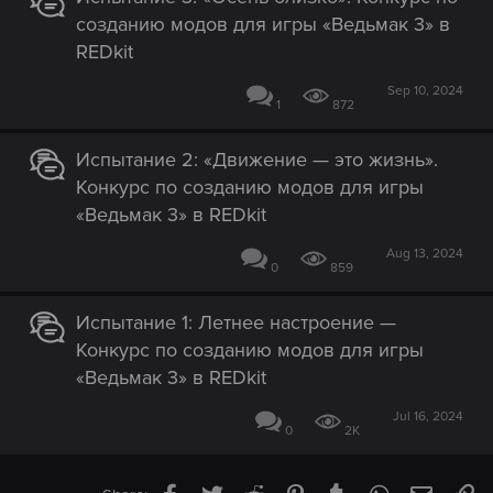
созданию модов для игры «Ведьмак 3» в
REDkit
Sep 10, 2024
1
872
Испытание 2: «Движение — это жизнь».
Конкурс по созданию модов для игры
«Ведьмак 3» в REDkit
Aug 13, 2024
0
859
Испытание 1: Летнее настроение —
Конкурс по созданию модов для игры
«Ведьмак 3» в REDkit
Jul 16, 2024
0
2K
Facebook
Twitter
Reddit
Pinterest
Tumblr
WhatsApp
Email
Li