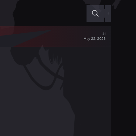
+
#1
May 22, 2025