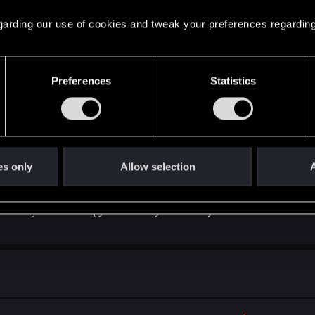
 regarding our use of cookies and tweak your preferences regarding
Preferences
Statistics
es only
Allow selection
A
a z tą czerwienią jest niezwykle estetyczna.