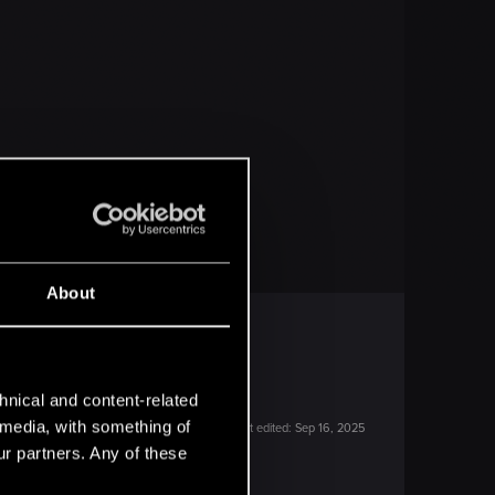
About
hnical and content-related
l media, with something of
Last edited:
Sep 16, 2025
ur partners. Any of these