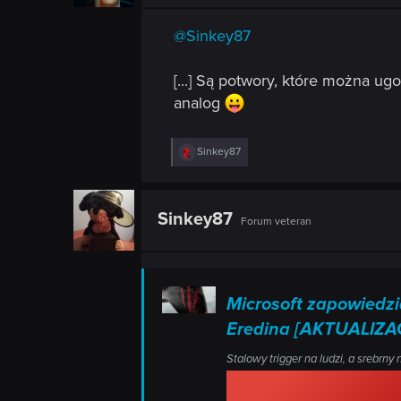
@Sinkey87
[...] Są potwory, które można ug
analog
R
Sinkey87
e
a
c
t
Sinkey87
Forum veteran
i
o
n
s
:
Microsoft zapowiedzi
Eredina [AKTUALIZA
Stalowy trigger na ludzi, a srebrny 