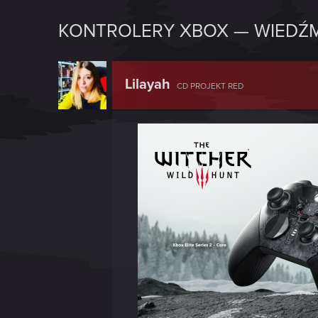
KONTROLERY XBOX — WIEDŹM
Lilayah
CD PROJEKT RED