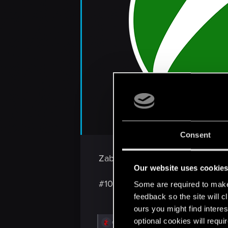
Consent
Zabijanie potworów nigdy nie wy
Our website uses cookie
#10YearsofTheWitcher3
Some are required to make 
feedback so the site will c
ours you might find interes
optional cookies will requi
R
casper77
,
Vistula77
,
genNighty
and 9 othe