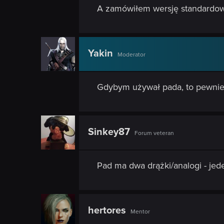
n
A zamówiłem wersję standardo
Yakin
Moderator
Gdybym używał pada, to pewnie 
Sinkey87
Forum veteran
Pad ma dwa drążki/analogi - jed
hertores
Mentor