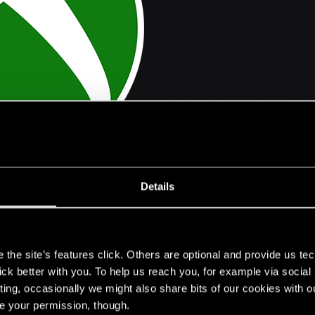
news.xbox.com
Details
glądało tak dobrze!
s
the site’s features click. Others are optional and provide us tec
lick better with you. To help us reach you, for example via socia
ting, occasionally we might also share bits of our cookies with o
re your permission, though.
rs