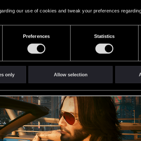
 regarding our use of cookies and tweak your preferences regarding
pé (Exclusivo de Phantom Liberty)
usivo de Phantom Liberty)
Preferences
Statistics
ohnny aparecerá de vez en cuando para comentar la juga
es only
Allow selection
A