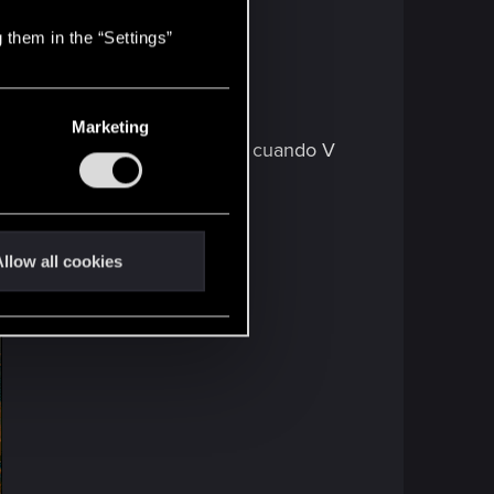
 them in the “Settings”
Marketing
da en el asiento del pasajero cuando V
llow all cookies