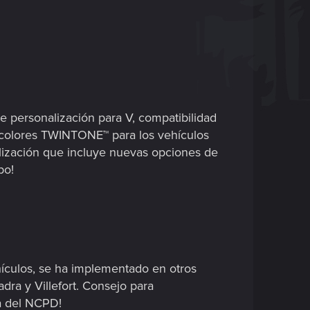
 personalización para V, compatibilidad
 colores TWINTONE™ para los vehículos
lización que incluye nuevas opciones de
po!
hículos, se ha implementado en otros
dra y Villefort. Consejo para
da del NCPD!