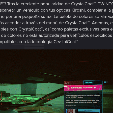
™! Tras la creciente popularidad de CrystalCoat™, TWINTO
escanear un vehículo con tus ópticas Kiroshi, cambiar a 
che por una pequeña suma. La paleta de colores se almac
s acceder a través del menú de CrystalCoat™. Además, en
ibles con CrystalCoat™, así como paletas exclusivas para 
 de colores no está autorizada para vehículos específicos
atibles con la tecnología CrystalCoat™.