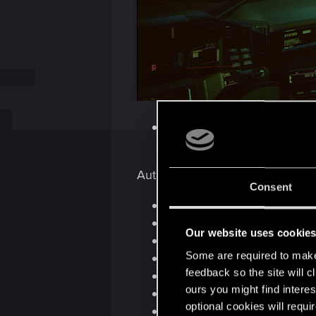
Todos los vehículos compa
Autofixer.
Autofixer pone en venta los diez 
Consent
Mizutani Shion MZ1
Mizutani Shion Targa MZT
Our website uses cookie
Thorton Galena GA32t
Some are required to make 
Thorton Colby CST40
feedback so the site will c
Archer Quartz EC-L r275
ours you might find interes
Quadra Type del 66 640 T
optional cookies will requi
Quadra Type del 66 680 T