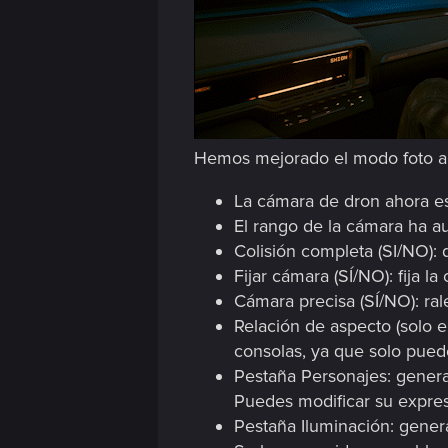
n
Hemos mejorado el modo foto aña
La cámara de dron ahora es 
El rango de la cámara ha 
Colisión completa (SI/NO): 
Fijar cámara (SÍ/NO): fija l
Cámara precisa (SÍ/NO): ral
Relación de aspecto (solo e
consolas, ya que solo pued
Pestaña Personajes: genera
Puedes modificar su expres
Pestaña Iluminación: genera