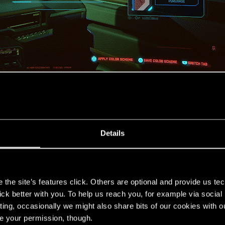
tibles con CrystalCoat™ y TWINTONE™ aparecerán marcado
vehículos más solicitados en las calles de Night City:
Details
s
the site’s features click. Others are optional and provide us tec
lick better with you. To help us reach you, for example via socia
ting, occasionally we might also share bits of our cookies with o
S
re your permission, though.
S