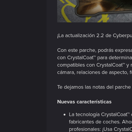
¡La actualización 2.2 de Cyberp
Con este parche, podrás expresa
con CrystalCoat™ para determina
compatibles con CrystalCoat™ y 
cámara, relaciones de aspecto, f
Te dejamos las notas del parche
Nuevas características
La tecnología CrystalCoat™
fabricantes de coches. Ahor
profesionales: ¡Usa Crystal