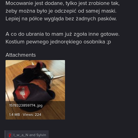
Mocowanie jest dodane, tylko jest zrobione tak,
żeby można było je odczepić od samej maski.
Lepiej na półce wygląda bez żadnych pasków.
A co do ubrania to mam już zgoła inne gotowe.
Kostium pewnego jednorękiego osobnika ;p
Attachments
1578323859774..jpg
1.4 MB · Views: 224
R
I_w_a_N
and
Sylvin