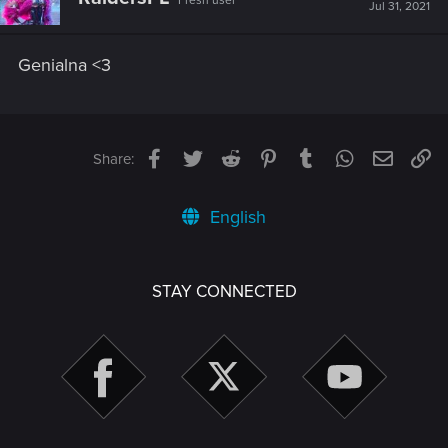
Fresh user
Jul 31, 2021
Genialna <3
Facebook
Twitter
Reddit
Pinterest
Tumblr
WhatsApp
Email
Li
Share:
English
STAY CONNECTED