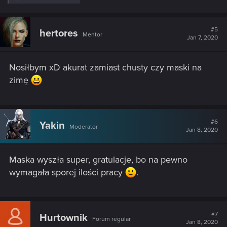
e
a
c
t
#5
hertores
Mentor
i
Jan 7, 2020
o
n
s
Nosiłbym xD akurat zamiast chusty czy maski na
:
zimę
#6
Yakin
Moderator
Jan 8, 2020
Maska wyszła super, gratulacje, bo na pewno
wymagała sporej ilości pracy
.
#7
Hurtownik
Forum regular
Jan 8, 2020