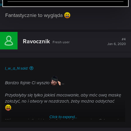
Fantastycznie to wygląda
#4
Ravocznik
Fresh user
Jan 6, 2020
I_w_a_N said:
Bardzo fajnie Ci wyszło
...
Przydałyby się tylko jakieś mocowanie, aby móc ową maskę
założyć, no i otwory w nozdrzach, żeby można oddychać
.
Click to expand...
Wówczas miałbyś idealne "ubranie" na premierę Cyberpunk
2077.