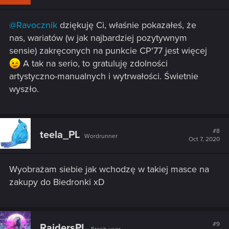
@Ravocznik
dziękuję Ci, właśnie pokazałeś, że
nas, wariatów (w jak najbardziej pozytywnym
sensie) zakręconych na punkcie CP'77 jest więcej
A tak na serio, to gratuluję zdolności
artystyczno-manualnych i wytrwałości. Świetnie
wyszło.
#8
teela_PL
Wordrunner
Oct 7, 2020
Wyobrażam siebie jak wchodzę w takiej masce na
zakupy do Biedronki xD
#9
RaidersPL