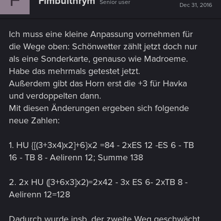
Fimbulthrym
Senior user
Dec 31, 2016
Ich muss eine kleine Anpassung vornehmen für
die Wege oben: Schönwetter zählt jetzt doch nur
als eine Sonderkarte, genauso wie Madroeme.
Habe das mehrmals getestet jetzt.
Außerdem gibt das Horn erst die +3 für Havka
und verdoppelten dann.
Mit diesen Änderungen ergeben sich folgende
neue Zahlen:
1. HU {[(3+3x4)x2]+6}x2 =84 - 2xES 12 -ES 6 - TB
16 - TB 8 - Aelirenn 12; Summe 138
2. 2x HU ([3+6x3]x2)=2x42 - 3x ES 6- 2xTB 8 -
Aelirenn 12=128
Dadurch wurde insb. der zweite Weg geschwächt