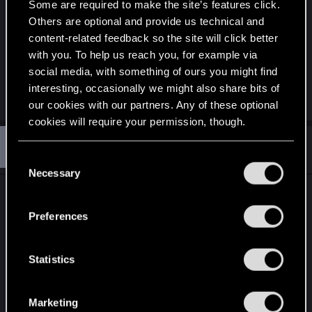
Some are required to make the site’s features click.
Es liegen auf dem Feld:
Others are optional and provide us technical and
content-related feedback so the site will click better
2x HU ([3+9x3]x2+3)=63 - 3x ES 6- 2xTB 8 =160
with you. To help us reach you, for example via
Last edited:
Dec 29, 2016
social media, with something of ours you might find
interesting, occasionally we might also share bits of
R
Lotherien
our cookies with our partners. Any of these optional
e
a
cookies will require your permission, though.
c
S
t
#4
shdcs1975
Rookie
i
You’ll find all the details regarding our use of cookies
Dec 29, 2016
C
o
and tweak your preferences regarding them in the
Necessary
n
o
s
“Settings” menu below.
n
Zählt Clear Sky wirklich als 2 Sprüche? Wenn ja
:
s
dann muss ich nochmal neu rechnen. Bei mir
Preferences
e
gings auch über Clear Sky kombo.
n
t
Statistics
An den Hawker hab ich gar nicht gedacht.
S
e
Du kannst bei deiner Methode noch 12 drauf
Marketing
l