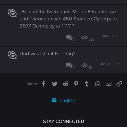
„Behind the Netrunner: Meine Erkenntnisse
und Theorien nach 450 Stunden Cyberpunk
2077 Gameplay auf PC "
Jul 2, 2026
0
210
Und was ist mit Feiertag?
Jan 10, 2026
4
1K
Facebook
Twitter
Reddit
Pinterest
Tumblr
WhatsApp
Email
Li
Share:
English
STAY CONNECTED