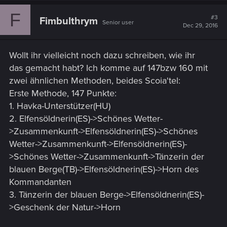
F
#3
Fimbulthrym
Senior user
Dec 29, 2016
Wollt ihr vielleicht noch dazu schreiben, wie ihr
das gemacht habt? Ich komme auf 147bzw 160 mit
zwei ähnlichen Methoden, beides Scoia'tel:
Erste Methode, 147 Punkte:
1. Havka-Unterstützer(HU)
2. Elfensöldnerin(ES)->Schönes Wetter-
>Zusammenkunft->Elfensöldnerin(ES)->Schönes
Wetter->Zusammenkunft->Elfensöldnerin(ES)-
>Schönes Wetter->Zusammenkunft->Tänzerin der
blauen Berge(TB)->Elfensöldnerin(ES)->Horn des
Kommandanten
3. Tänzerin der blauen Berge->Elfensöldnerin(ES)-
>Geschenk der Natur->Horn