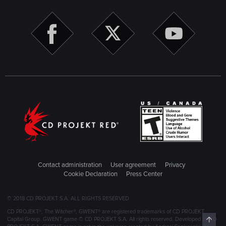
Contact administration
User agreement
Privacy
Cookie Declaration
Press Center
© 2018 CD PROJEKT S.A. ALL RIGHTS RESERVED
CD PROJEKT®, The Witcher®, GWENT® are registered trademarks of CD PROJEKT
Top
Capital Group. GWENT game © CD PROJEKT S.A. All rights reserved. Developed by CD