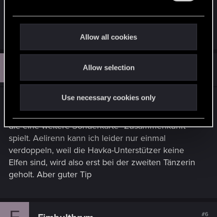
rechnen für Aelirenn. btw +24 bei dem doppeltem
e
Horn.
c
Last edited:
Dec 29, 2016
t
Allow all cookies
i
o
F
#5
Allow selection
Fimbulthrym
n
Senior user
Dec 29, 2016
Use necessary cookies only
^Wenn ich mich nicht mehrfach verguckt habe,
dann ja. Einmal die Sonderkarte "klarer Himmel"
die eine weitere Sonderkarte "Zusammenkunft"
spielt. Aelirenn kann ich leider nur einmal
verdoppeln, weil die Havka-Unterstützer keine
Elfen sind, wird also erst bei der zweiten Tänzerin
geholt. Aber guter Tip
F
#6