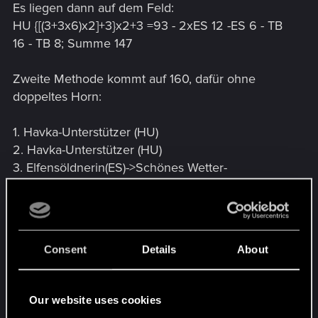
Es liegen dann auf dem Feld:
HU {[(3+3x6)x2]+3}x2+3 =93 - 2xES 12 -ES 6 - TB
16 - TB 8; Summe 147
Zweite Methode kommt auf 160, dafür ohne
doppeltes Horn:
1. Havka-Unterstützer (HU)
2. Havka-Unterstützer (HU)
3. Elfensöldnerin(ES)->Schönes Wetter-
>Zusammenkunft->Elfensöldnerin(ES)->Schönes
Wetter->Zusammenkunft->Elfensöldnerin(ES)-
>Schönes Wetter->Zusammenkunft->Tänzerinder
blauen Berge(TB)->Elfensöldnerin(ES)->Geschenk
Consent
Details
About
der Natur->Schönes Wetter->Zusammenkunft-
>Tänzerin der blauen Berge(TB)-
>Elfensöldnerin(ES)-Horn des Kommandanten
Our website uses cookies