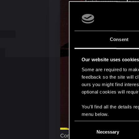
Consent
Our website uses cookie
Some are required to make 
feedback so the site will c
ours you might find interes
optional cookies will requi
You’ll find all the details
menu below.
C
Necessary
o
Configuration requise sans ray tr