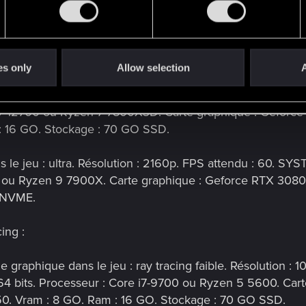
 faible dans le jeu. Résolution : 1080p. FPS attendu : 
6700 ou Ryzen 5 1600. Carte graphique : Geforce GTX 1
. Stockage : 70 GO SSD.
es only
Allow selection
A
e dans le jeu : élevé. Résolution : 1080p. FPS attendu :
 i7-12700 ou Ryzen 7 7800X3D. Carte graphique : Gefo
: 16 GO. Stockage : 70 GO SSD.
ns le jeu : ultra. Résolution : 2160p. FPS attendu : 60.
00 ou Ryzen 9 7900X. Carte graphique : Geforce RTX 30
 NVME.
ing :
 graphique dans le jeu : ray tracing faible. Résolution :
 bits. Processeur : Core i7-9700 ou Ryzen 5 5600. Car
. Vram : 8 GO. Ram : 16 GO. Stockage : 70 GO SSD.