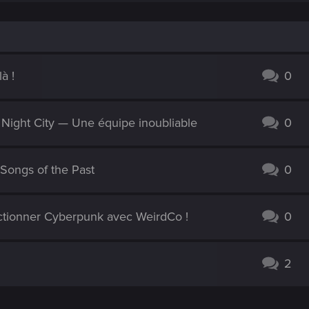
à !
0
e Night City — Une équipe inoubliable
0
Songs of the Past
0
ctionner Cyberpunk avec WeirdCo !
0
2