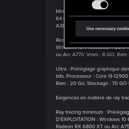
n
s
Minimum : Préréglage graphique
e
64 bits. Processeur : Core i7-
n
A380. Vram : 6 GO. Ram : 12 GO
t
Use necessary cooki
S
Recommandé : Préréglage graphiqu
e
Windows 10. Processeur : Core
l
ou Arc A770. Vram : 8 GO. Ram 
e
c
Ultra : Préréglage graphique da
t
bits. Processeur : Core i9-129
i
Ram : 20 Go. Stockage : 70 GO
o
n
Exigences en matière de ray trac
Ray tracing minimum : Préréglage
D'EXPLOITATION : Windows 10 64
Radeon RX 6800 XT ou Arc A750