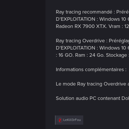
Ray tracing recommandé : Prérégl
D'EXPLOITATION : Windows 10 64
Radeon RX 7900 XTX. Vram : 12
Ray tracing Overdrive : Prérégla
D'EXPLOITATION : Windows 10 64
: 16 GO. Ram : 24 Go. Stockage
Informations complémentaires :
Le mode Ray tracing Overdrive 
Solution audio PC contenant Do
R
LeKill3rFou
e
a