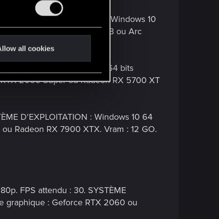
30. SYSTÈME D'EXPLOITATION : Windows 10
060 6GB ou Radeon RX 580 8GB ou Arc
llow all cookies
 60. Système d'exploitation 64 bits
rce RTX 2060 Super ou Radeon RX 5700 XT
 SYSTÈME D'EXPLOITATION : Windows 10 64
80 ou Radeon RX 7900 XTX. Vram : 12 GO.
 1080p. FPS attendu : 30. SYSTÈME
te graphique : Geforce RTX 2060 ou