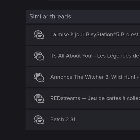
c
t
i
Similar threads
o
n
s
La mise à jour PlayStation®5 Pro est l
:
It’s All About You! - Les Légendes d
Annonce The Witcher 3: Wild Hunt - 
REDstreams — Jeu de cartes à colle
Patch 2.31