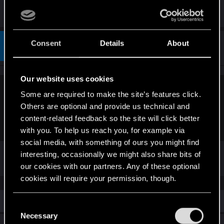
pojawi.
Consent
Details
About
#3
babel12222
Rookie
Dec 21, 2020
Our website uses cookies
KeeRay65 said:
Some are required to make the site’s features click.
Others are optional and provide us technical and
Musi minąć trochę czasu od misji nr 1. Jeżeli jeszcze jej nie
content-related feedback so the site will click better
masz to pewnie za jakiś czas się pojawi.
with you. To help us reach you, for example via
social media, with something of ours you might find
mam ją zaznaczoną na mapie
interesting, occasionally we might also share bits of
our cookies with our partners. Any of these optional
cookies will require your permission, though.
Similar threads
You’ll find all the details regarding our use of cookies
C
and tweak your preferences regarding them in the
Necessary
o