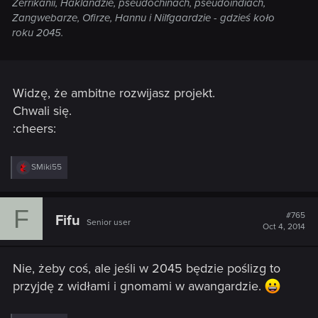
Zerrikanii, Haklandzie, pseudochinach, pseudoindiach,
Zangwebarze, Ofirze, Hannu i Nilfgaardzie - gdzieś koło
roku 2045.
Widzę, że ambitne rozwijasz projekt.
Chwali się.
:cheers:
R
SMiki55
e
a
c
F
t
#765
Fifu
Senior user
i
Oct 4, 2014
o
n
s
Nie, żeby coś, ale jeśli w 2045 będzie poślizg to
:
przyjdę z widłami i gnomami w awangardzie.