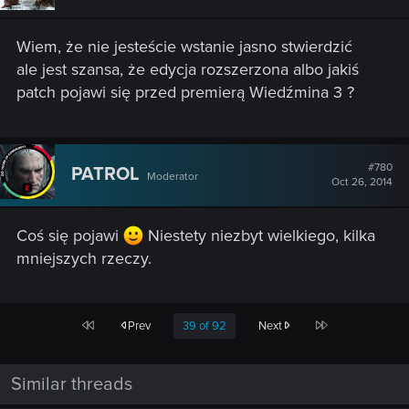
Wiem, że nie jesteście wstanie jasno stwierdzić
ale jest szansa, że edycja rozszerzona albo jakiś
patch pojawi się przed premierą Wiedźmina 3 ?
#780
PATROL
Moderator
Oct 26, 2014
Coś się pojawi
Niestety niezbyt wielkiego, kilka
mniejszych rzeczy.
First
Last
Prev
39 of 92
Next
Similar threads