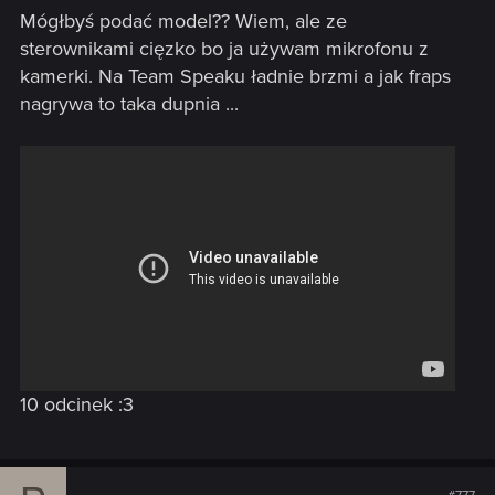
Mógłbyś podać model?? Wiem, ale ze
z modem
sterownikami cięzko bo ja używam mikrofonu z
kamerki. Na Team Speaku ładnie brzmi a jak fraps
nagrywa to taka dupnia ...
10 odcinek :3