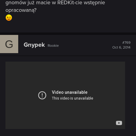
gnomów już macie w REDKit-cie wstępnie
opracowaną?
G
#769
Gnypek
Rookie
Oct 6, 2014