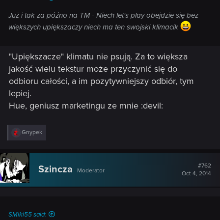
Już i tak za późno na TM - Niech let's play obejdzie się bez
większych upiększaczy niech ma ten swojski klimacik
"Upiększacze" klimatu nie psują. Za to większa
jakość wielu tekstur może przyczynić się do
odbioru całości, a im pozytywniejszy odbiór, tym
lepiej.
Hue, geniusz marketingu ze mnie :devil:
R
Gnypek
e
a
c
t
#762
Szincza
Moderator
i
Oct 4, 2014
o
n
s
:
SMiki55 said: