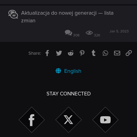
Aktualizacja do nowej generacji — lista
zmian
Jan 5, 2023
308
32K
Facebook
Twitter
Reddit
Pinterest
Tumblr
WhatsApp
Email
Li
Share:
English
STAY CONNECTED