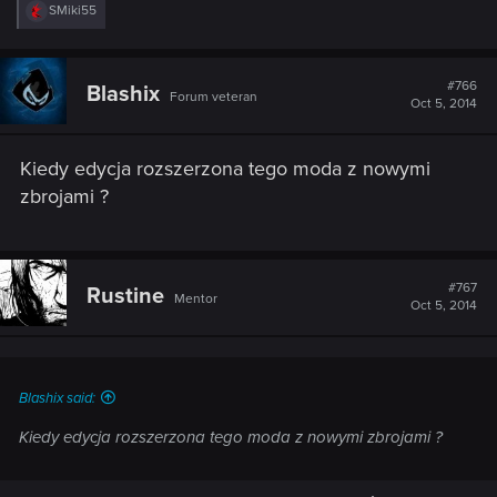
R
SMiki55
e
a
c
t
#766
Blashix
Forum veteran
i
Oct 5, 2014
o
n
s
Kiedy edycja rozszerzona tego moda z nowymi
:
zbrojami ?
#767
Rustine
Mentor
Oct 5, 2014
Blashix said:
Kiedy edycja rozszerzona tego moda z nowymi zbrojami ?