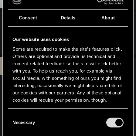
Senior user
Oct 6, 2014
Consent
Details
About
@SMiki55
, zgłaszam pornografię z udziałem
gnomów! To jest karalne!
Our website uses cookies
R
SMiki55
Some are required to make the site’s features click.
e
a
Others are optional and provide us technical and
c
G
content-related feedback so the site will click better
t
#772
Gnypek
Rookie
i
Oct 9, 2014
with you. To help us reach you, for example via
o
social media, with something of ours you might find
n
s
interesting, occasionally we might also share bits of
:
our cookies with our partners. Any of these optional
cookies will require your permission, though.
You’ll find all the details regarding our use of cookies
C
and tweak your preferences regarding them in the
Necessary
o
“Settings” menu below.
n