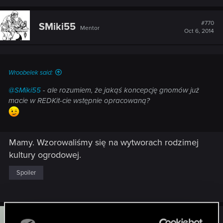
#770
SMiki55
Mentor
Oct 6, 2014
Wroobelek said:
@SMiki55
- ale rozumiem, że jakąś koncepcję gnomów już
macie w REDKit-cie wstępnie opracowaną?
Mamy. Wzorowaliśmy się na wytworach rodzimej
kultury ogrodowej.
Spoiler
F
#771
Fifu