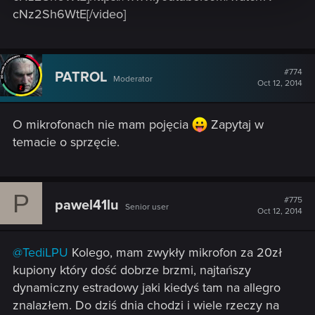
cNz2Sh6WtE[/video]
#774
PATROL
Moderator
Oct 12, 2014
O mikrofonach nie mam pojęcia
Zapytaj w
temacie o sprzęcie.
P
#775
pawel41lu
Senior user
Oct 12, 2014
@TediLPU
Kolego, mam zwykły mikrofon za 20zł
kupiony który dość dobrze brzmi, najtańszy
dynamiczny estradowy jaki kiedyś tam na allegro
znalazłem. Do dziś dnia chodzi i wiele rzeczy na