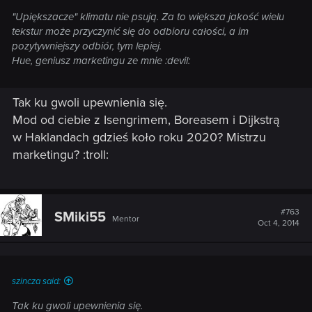
"Upiększacze" klimatu nie psują. Za to większa jakość wielu
tekstur może przyczynić się do odbioru całości, a im
pozytywniejszy odbiór, tym lepiej.
Hue, geniusz marketingu ze mnie :devil:
Tak ku gwoli upewnienia się.
Mod od ciebie z Isengrimem, Boreasem i Dijkstrą
w Haklandach gdzieś koło roku 2020? Mistrzu
marketingu? :troll:
#763
SMiki55
Mentor
Oct 4, 2014
szincza said:
Tak ku gwoli upewnienia się.