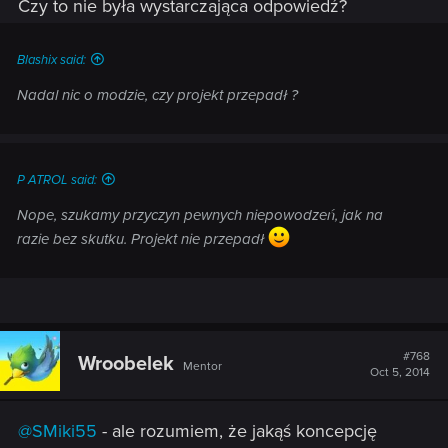
Czy to nie była wystarczająca odpowiedź?
Blashix said:
Nadal nic o modzie, czy projekt przepadł ?
P ATROL said:
Nope, szukamy przyczyn pewnych niepowodzeń, jak na
razie bez skutku. Projekt nie przepadł
#768
Wroobelek
Mentor
Oct 5, 2014
@SMiki55
- ale rozumiem, że jakąś koncepcję