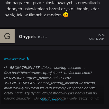
nim nagrałem, przy zainstalowanych sterownikach
i dobrych ustawieniach brzmi czysto i ładnie, zdał
by się taki w filmach z modem
G
#776
Gnypek
Rookie
Oct 14, 2014
pawel41lu said:
<!-- BEGIN TEMPLATE: dbtech_usertag_mention -->
@<a href="http://forums.cdprojektred.com/member.php?
u=3725408" target="_blank">TediLPU</a>
<!-- END TEMPLATE: dbtech_usertag_mention --> Kolego,
mam zwykły mikrofon za 20zł kupiony który dość dobrze
brzmi, najtańszy dynamiczny estradowy jaki kiedyś tam na
allegro znalazłem. Do dziś dnia chodzi i wiele rzeczy na nim
Click to expand...
nagrałem, przy zainstalowanych sterownikach i dobrych
ustawieniach brzmi czysto i ładnie, zdał by się taki w filmach