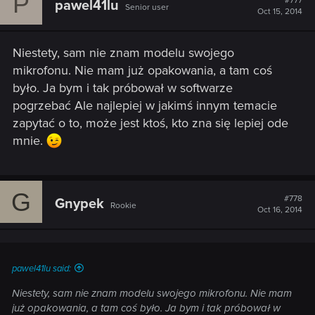
P
#777
pawel41lu
Senior user
Oct 15, 2014
Niestety, sam nie znam modelu swojego
mikrofonu. Nie mam już opakowania, a tam coś
było. Ja bym i tak próbował w softwarze
pogrzebać Ale najlepiej w jakimś innym temacie
zapytać o to, może jest ktoś, kto zna się lepiej ode
mnie.
G
#778
Gnypek
Rookie
Oct 16, 2014
pawel41lu said:
Niestety, sam nie znam modelu swojego mikrofonu. Nie mam
już opakowania, a tam coś było. Ja bym i tak próbował w