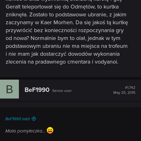
Geralt teleportował się do Odmętów, to kurtka
zniknęła. Zostało to podstawowe ubranie, z jakim
zaczynamy w Kaer Morhen. Da się jakoś tą kurtkę
przywrócić bez konieczności rozpoczynania gry
od nowa? Normalnie bym to olał, jednak w tym
podstawowym ubraniu nie ma miejsca na trofeum
i nie mam jak dostarczyć dowodów wykonania
zlecenia na pradawnego cmentara i vodyanoi.
B
#1,742
BeF1990
Senior user
May 25, 2015
BeF1990 said:
Mała pomyłeczka...