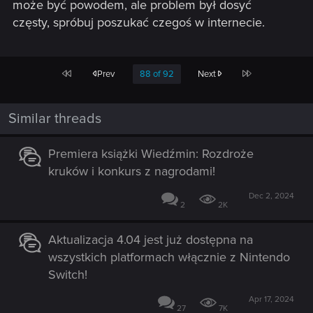
może być powodem, ale problem był dosyć
częsty, spróbuj poszukać czegoś w internecie.
First
Last
Prev
88 of 92
Next
Similar threads
Premiera książki Wiedźmin: Rozdroże
kruków i konkurs z nagrodami!
Dec 2, 2024
2
2K
Aktualizacja 4.04 jest już dostępna na
wszystkich platformach włącznie z Nintendo
Switch!
Apr 17, 2024
27
7K