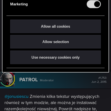
e
Czy Wasz mod jest kompatybilny z
tą paczką
Marketing
l
tekstur
? Czy może Powrót Białego Wilka ulepsza
e
wszystkie istniejące w grze modele postaci i nie
c
jest on potrzebny?
Co prawda w pierwszym
t
postacie jest napisane, że można instalować
Allow all cookies
i
wszelkie inne modyfikacje, ale wolę się upewnić,
o
że nie istnieje konflikt gdy Hi-Res Characters
Allow selection
n
podmienia te same tekstury co PBW.
Z góry dzięki za odpowiedź.
Use necessary cookies only
#1,753
PATROL
Moderator
Jun 2, 2015
@jonusiescu
Zmienia kilka tekstur występujących
również w tym modzie, ale można je instalować
razem(kolejność nieważna), Powrót nadpisze te,