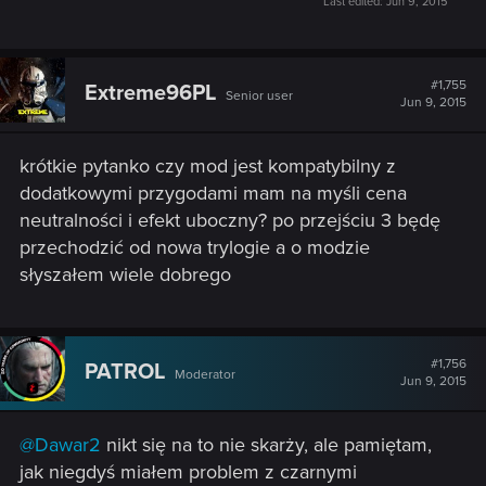
Last edited:
Jun 9, 2015
#1,755
Extreme96PL
Senior user
Jun 9, 2015
krótkie pytanko czy mod jest kompatybilny z
dodatkowymi przygodami mam na myśli cena
neutralności i efekt uboczny? po przejściu 3 będę
przechodzić od nowa trylogie a o modzie
słyszałem wiele dobrego
#1,756
PATROL
Moderator
Jun 9, 2015
@Dawar2
nikt się na to nie skarży, ale pamiętam,
jak niegdyś miałem problem z czarnymi