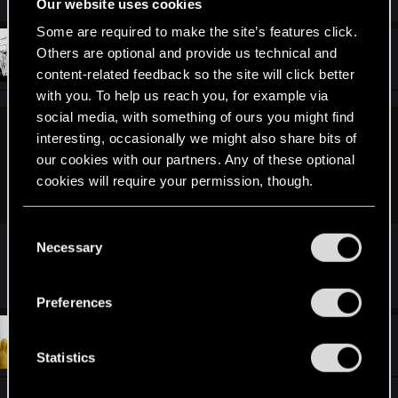
Our website uses cookies
Some are required to make the site’s features click.
#1,751
Others are optional and provide us technical and
Rustine
Mentor
May 31, 2015
content-related feedback so the site will click better
with you. To help us reach you, for example via
social media, with something of ours you might find
interesting, occasionally we might also share bits of
marhaki said:
our cookies with our partners. Any of these optional
Można zainstalować mody na Macu? Bo jak widzę są one w
cookies will require your permission, though.
formie installera na Windows.
You’ll find all the details regarding our use of cookies
C
Nikt z nas nie posiada OS X i nie umie tworzyć na
and tweak your preferences regarding them in the
Necessary
o
niego instalatorów, przepraszam.
“Settings” menu below.
n
s
Preferences
e
n
#1,752
jonusiescu
Forum veteran
Jun 1, 2015
t
Statistics
S