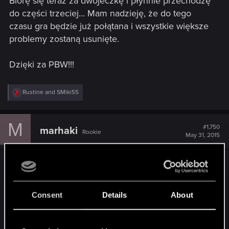
Biorę się teraz za dwójeczkę i płynnie przechodzę
do części trzeciej... Mam nadzieję, że do tego
czasu gra będzie już połątana i wszystkie większe
problemy zostaną usunięte.
Dzięki za PBW!!!
R
Rustine
and
SMiki55
e
a
c
M
t
#1,750
marhaki
Rookie
i
May 31, 2015
o
n
s
Witam
:
Wróciłem sobie do pierwszego Wiedźmina... ale
tym razem w wersji na Mac OS X
Consent
Details
About
Można zainstalować mody na Macu? Bo jak widzę
są one w formie installera na Windows.