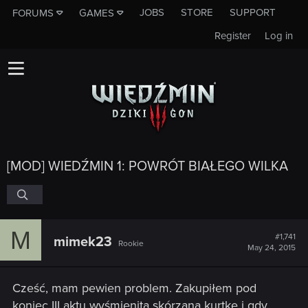
JOBS
STORE
SUPPORT
FORUMS
GAMES
Register
Log in
[MOD] WIEDŹMIN 1: POWRÓT BIAŁEGO WILKA
M
#1,741
mimek23
Rookie
May 24, 2015
Cześć, mam pewien problem. Zakupiłem pod
koniec III aktu wyśmienitą skórzaną kurtkę i gdy