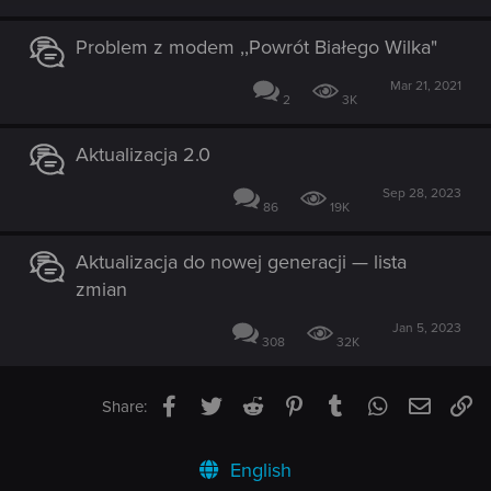
Problem z modem ,,Powrót Białego Wilka"
Mar 21, 2021
2
3K
Aktualizacja 2.0
Sep 28, 2023
86
19K
Aktualizacja do nowej generacji — lista
zmian
Jan 5, 2023
308
32K
Facebook
Twitter
Reddit
Pinterest
Tumblr
WhatsApp
Email
Li
Share:
English