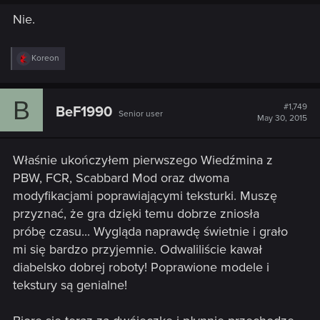
Nie.
R
Koreon
e
a
c
B
t
#1,749
BeF1990
Senior user
i
May 30, 2015
o
n
s
Właśnie ukończyłem pierwszego Wiedźmina z
:
PBW, FCR, Scabbard Mod oraz dwoma
modyfikacjami poprawiającymi teksturki. Muszę
przyznać, że gra dzięki temu dobrze zniosła
próbę czasu... Wygląda naprawdę świetnie i grało
mi się bardzo przyjemnie. Odwaliliście kawał
diabelsko dobrej roboty! Poprawione modele i
tekstury są genialne!