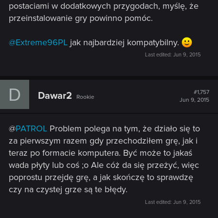
postaciami w dodatkowych przygodach, myślę, że
przeinstalowanie gry powinno pomóc.
@Extreme96PL
jak najbardziej kompatybilny.
Last edited:
Jun 9, 2015
D
#1,757
Dawar2
Rookie
Jun 9, 2015
@
PATROL
Problem polega na tym, że działo się to
za pierwszym razem gdy przechodziłem grę, jak i
teraz po formacie komputera. Być może to jakaś
wada płyty lub coś ;o Ale cóż da się przeżyć, więc
poprostu przejdę grę, a jak skończę to sprawdzę
czy na czystej grze są te błędy.
Last edited:
Jun 9, 2015