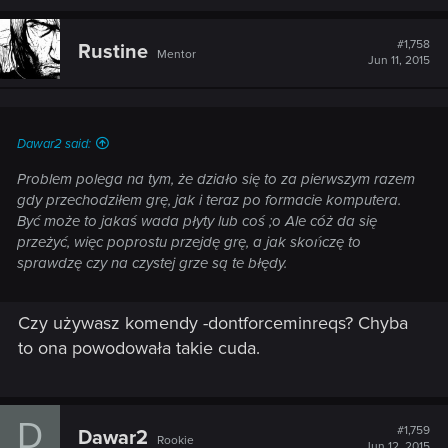
#1,758
Rustine
Mentor
Jun 11, 2015
Dawar2 said:
Problem polega na tym, że działo się to za pierwszym razem
gdy przechodziłem grę, jak i teraz po formacie komputera.
Być może to jakaś wada płyty lub coś ;o Ale cóż da się
przeżyć, więc poprostu przejdę grę, a jak skończę to
sprawdzę czy na czystej grze są te błędy.
Czy używasz komendy -dontforceminreqs? Chyba
to ona powodowała takie cuda.
D
#1,759
Dawar2
Rookie
Jun 12, 2015