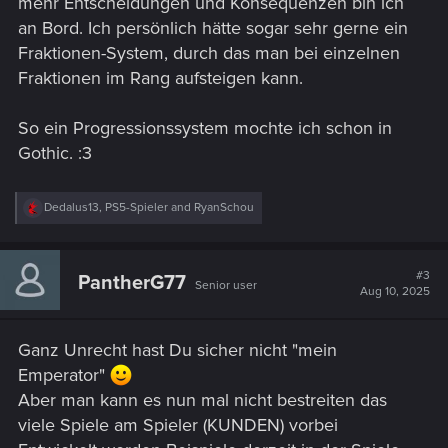
mehr Entscheidungen und Konsequenzen bin ich
kannst Du dich als Arsch oder als Nett entscheiden, als
an Bord. Ich persönlich hätte sogar sehr gerne ein
Arsch willst Du selber Geld und willst Schutzgeld was dir im
Fraktionen-System, durch das man bei einzelnen
Spiel Geld generiert, als Nett mögen dich alle im Block und
Fraktionen im Rang aufsteigen kann.
Du bekommst Rabatt auf deine Einkäufe.
StreetCred ist nicht mehr dazu da um mehr Missionen oder
Cyberware zu bekommen sondern bestimmt einzig und allein
So ein Progressionssystem mochte ich schon in
dein Ansehen in der Stadt sowie auch beim NCPD.
Gothic. :3
Mich nervt es zum Beispiel total das ich Missionen fürs NCPD
mache aber die Cops trotzdem Agro werden noch mit sich
Reden lassen wenn man in Ihrer nähe ist.
R
Dedalus13
,
PS5-Spieler
and
RyanSchou
e
a
MFG
c
t
#3
PantherG77
Senior user
i
Aug 10, 2025
o
n
s
Ganz Unrecht hast Du sicher nicht "mein
:
Emperator"
Aber man kann es nun mal nicht bestreiten das
viele Spiele am Spieler (KUNDEN) vorbei