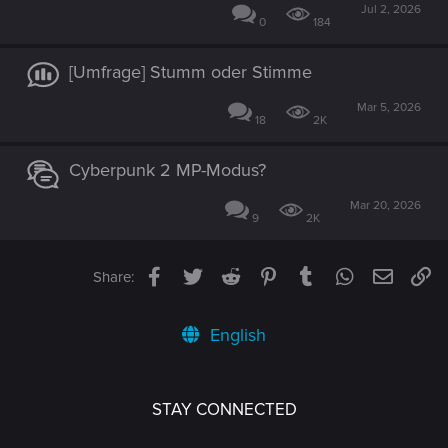
Jul 2, 2026
0
184
[Umfrage] Stumm oder Stimme
Mar 5, 2026
18
2K
Cyberpunk 2 MP-Modus?
Mar 20, 2026
9
2K
Facebook
Twitter
Reddit
Pinterest
Tumblr
WhatsApp
Email
Li
Share:
English
STAY CONNECTED