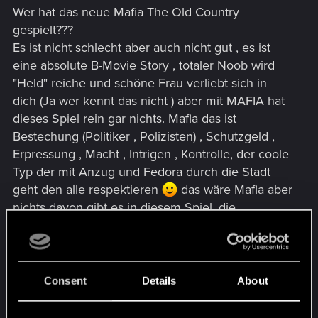
Wer hat das neue Mafia The Old Country
gespielt???
Es ist nicht schlecht aber auch nicht gut , es ist
eine absolute B-Movie Story , totaler Noob wird
"Held" reiche und schöne Frau verliebt sich in
dich (Ja wer kennt das nicht ) aber mit MAFIA hat
dieses Spiel rein gar nichts. Mafia das ist
Bestechung (Politiker , Polizisten) , Schutzgeld ,
Erpressung , Macht , Intrigen , Kontrolle, der coole
Typ der mit Anzug und Fedora durch die Stadt
geht den alle respektieren
das wäre Mafia aber
nichts davon gibt es in diesem Spiel, die
Missionen sind alle gleich und absolut
Vorhersehbar: Schleichen Schießen Schleichen
Schießen mehr ist es nicht.
Und da bekommt man langsam echt ein
Consent
Details
About
schlechtes Gewissen das man CP2077 so Kritisiert
hat , ehrlich nur ein Beispiel: die Frau in Mafia