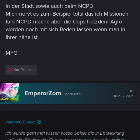
in der Stadt sowie auch beim NCPD.
Mich nervt es zum Beispiel total das ich Missionen
fürs NCPD mache aber die Cops trotzdem Agro
werden noch mit sich Reden lassen wenn man in
Ihrer nähe ist.
MFG
R
KurtPlissken
e
a
c
t
#2
EmperorZorn
Moderator
i
Aug 6, 2025
o
n
s
:
PantherG77 said:
Ich würde gern mal wissen wieso Spiele die in Entwicklung
sind , die Studios die Community so wenig mit einbeziehen.