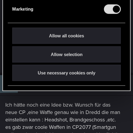
e
(zumindest hier in Deutschland).
Marketing
l
Fragt die Spieler (Kunden) holt Euch Ideen ,
e
respektiert Wünsche auch wenn nicht alle Erfüllt
c
werden können ( ja wünsche sind so übertreiben
t
das man sie gar nicht erfüllen kann, sollt Ihr ja
Allow all cookies
i
auch nicht ). Schaut euch Mods an , CP2077 ist
o
absolut beliebt sonst würde kein Schwein Mods
Allow selection
n
überhaupt erst machen.
Use necessary cookies only
#5
PantherG77
Senior user
Aug 17, 2025
Ich hätte noch eine Idee bzw. Wunsch für das
neue CP ,eine Waffe genau wie in Dredd die man
einstellen kann : Headshot, Brandgeschoss ,etc.
es gab zwar coole Waffen in CP2077 (Smartgun