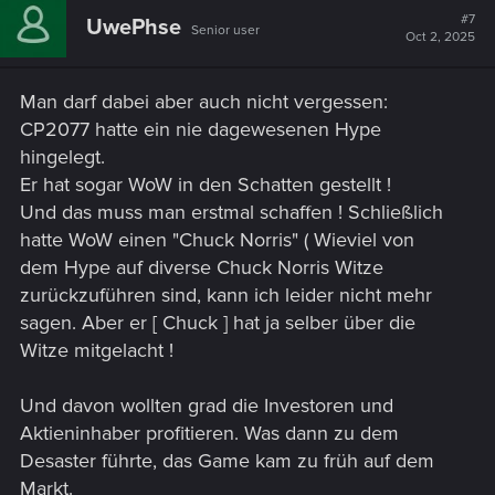
t
#7
UwePhse
Senior user
i
Oct 2, 2025
o
n
s
Man darf dabei aber auch nicht vergessen:
:
CP2077 hatte ein nie dagewesenen Hype
hingelegt.
Er hat sogar WoW in den Schatten gestellt !
Und das muss man erstmal schaffen ! Schließlich
hatte WoW einen "Chuck Norris" ( Wieviel von
dem Hype auf diverse Chuck Norris Witze
zurückzuführen sind, kann ich leider nicht mehr
sagen. Aber er [ Chuck ] hat ja selber über die
Witze mitgelacht !
Und davon wollten grad die Investoren und
Aktieninhaber profitieren. Was dann zu dem
Desaster führte, das Game kam zu früh auf dem
Markt.