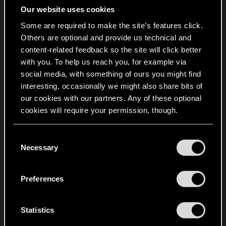
siehst Du 3- 4 mal gibt paar Dialoge auch eine
Our website uses cookies
Zwischensequenz in deiner Wohnung , man fährt
Some are required to make the site’s features click.
mit der mal rum das wars, aber irgendwann im
Others are optional and provide us technical and
Spiel erfährst Du :Sie ist Schwanger von Dir WOW
content-related feedback so the site will click better
echt ??
with you. To help us reach you, for example via
Bei CP2077 haben es so viele Kritisiert und sich
social media, with something of ours you might find
mehr Möglichkeiten gewünscht mit seiner
interesting, occasionally we might also share bits of
Liebschaft mehr zu Interagieren.
our cookies with our partners. Any of these optional
Ich habe wirklich keine Ahnung mehr was mit den
cookies will require your permission, though.
heutigen Entwicklern los ist , fehlt es an Kreativität,
You’ll find all the details regarding our use of cookies
an Mut für was neues zu Probieren??
C
and tweak your preferences regarding them in the
Ganz ehrlich nach diesem Mafia - Spiel bekommt
Necessary
o
“Settings” menu below.
man wirklich ein schlechtes Gewissen CP2077 so
n
Kritisiert zu haben.
s
Preferences
e
Und genau darum geht es mir , scheißt auf die
n
Spiele-Presse die labbert eh nur "Mundgerecht"
t
Statistics
S
stimmt das Geld stimmte die Bewertung