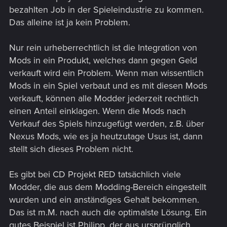
ganze drum herum da könnte man doch die Community mit
bezahlten Job in der Spieleindustrie zu kommen.
einbeziehen.
Das alleine ist ja kein Problem.
Nur rein urheberrechtlich ist die Integration von
Mods in ein Produkt, welches dann gegen Geld
verkauft wird ein Problem. Wenn man wissentlich
Mods in ein Spiel verbaut und es mit diesen Mods
verkauft, können alle Modder jederzeit rechtlich
einen Anteil einklagen. Wenn die Mods nach
Verkauf des Spiels hinzugefügt werden, z.B. über
Nexus Mods, wie es ja heutzutage Usus ist, dann
stellt sich dieses Problem nicht.
Es gibt bei CD Projekt RED tatsächlich viele
Modder, die aus dem Modding-Bereich eingestellt
wurden und ein anständiges Gehalt bekommen.
Das ist m.M. nach auch die optimalste Lösung. Ein
gutes Beispiel ist Philipp, der aus ursprünglich