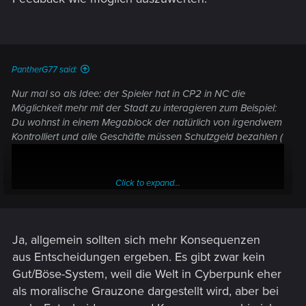
PantherG77 said:
Nur mal so als Idee: der Spieler hat in CP2 in NC die
Möglichkeit mehr mit der Stadt zu interagieren zum Beispiel:
Du wohnst in einem Megablock der natürlich von irgendwem
Kontrolliert und alle Geschäfte müssen Schutzgeld bezahlen (
Click to expand...
Ja, allgemein sollten sich mehr Konsequenzen
aus Entscheidungen ergeben. Es gibt zwar kein
Gut/Böse-System, weil die Welt in Cyberpunk eher
als moralische Grauzone dargestellt wird, aber bei
) eins zwei nebenquests und der Block gehört dir. Jetzt