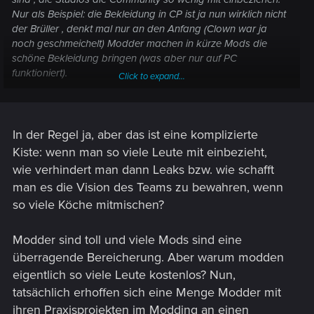
Nur als Beispiel: die Bekleidung in CP ist ja nun wirklich nicht
der Brüller , denkt mal nur an den Anfang (Clown war ja
noch geschmeichelt) Modder machen in kürze Mods die
schöne Bekleidung bringen (was aber nur auf PC
funktioniert).
Click to expand...
Wieso werden nicht Fans (Modder) nicht von Anfang an mit
einbezogen? Die Arbeit und Zeit die ein Studio investiert ,
was dann aber Modder besser machen, könnte man sich
doch sparen indem man gleich die Community mitmachen
In der Regel ja, aber das ist eine komplizierte
lässt, ich bin mir sicher das das Modder machen würden
Kiste: wenn man so viele Leute mit einbezieht,
denn Ihre Mods sind ja auch kostenlos also Sie machen es
wie verhindert man dann Leaks bzw. wie schafft
freiwillig. Wenn Sie dafür in den Credits auftauchen oder
man es die Vision des Teams zu bewahren, wenn
vielleicht irgend ein Merch bekommen könnte ich mir
so viele Köche mitmischen?
vorstellen das das gut ankommt.
Auch was das Spiel selber angeht , wieso werden die Fans
nie mit einbezogen. Seht es Euch an: Ubisoft (da muss man
Modder sind toll und viele Mods sind eine
wohl kein Spiel nennen), EA (BTF), BioWare (Dragon Age) sie
überragende Bereicherung. Aber warum modden
alle Entwickeln am Spieler vorbei , und wundern sich dann
eigentlich so viele Leute kostenlos? Nun,
das Spiele floppen. Was ja nachweißlich passiert ist.
tatsächlich erhoffen sich eine Menge Modder mit
Ja die Grundstory grade bei SP Spielen, das das ein Studio
selber macht das ist total I.O. und soll auch so ein aber das
ihren Praxisprojekten im Modding an einen