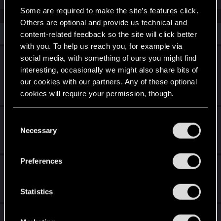
Some are required to make the site’s features click.
Others are optional and provide us technical and
Similar threads
content-related feedback so the site will click better
with you. To help us reach you, for example via
The Witcher 3: Wild Hunt - Suporte a Mods
social media, with something of ours you might find
Entre Plataformas
interesting, occasionally we might also share bits of
our cookies with our partners. Any of these optional
Mar 6, 2026
cookies will require your permission, though.
3
5K
You’ll find all the details regarding our use of cookies
Notas da atualização 2.3
C
and tweak your preferences regarding them in the
Necessary
o
Jul 26, 2025
“Settings” menu below.
1
4K
n
s
Preferences
The Witcher 4 - Notícias e Entrevistas
e
n
Jun 6, 2025
t
Statistics
2
5K
S
A Atualização 2.2 já está disponível!
e