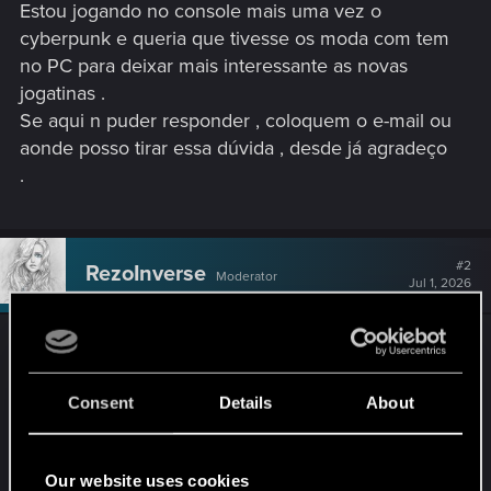
Estou jogando no console mais uma vez o
cyberpunk e queria que tivesse os moda com tem
no PC para deixar mais interessante as novas
jogatinas .
Se aqui n puder responder , coloquem o e-mail ou
aonde posso tirar essa dúvida , desde já agradeço
.
#2
RezoInverse
Moderator
Jul 1, 2026
Olá! Não existe nada anunciado sobre o assunto,
então além de torcer para que algo assim exista, o
que posso recomendar é simplesmente ficar de
Consent
Details
About
olho nas notícias de Cyberpunk. Seja para dizer o
que deseja ou ver se algum dia isso muda.
Our website uses cookies