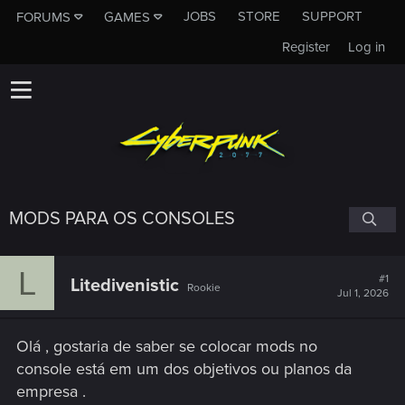
JOBS
STORE
SUPPORT
FORUMS
GAMES
Register
Log in
MODS PARA OS CONSOLES
L
#1
Litedivenistic
Rookie
Jul 1, 2026
Olá , gostaria de saber se colocar mods no
console está em um dos objetivos ou planos da
empresa .