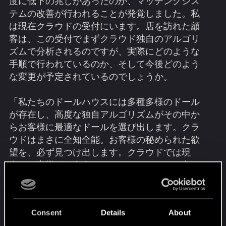
度に低下の兆しがあったのか、マッチングシス
テムの改善が行われることが発覚しました。私
は現在クラウドの受付にいます。店を訪れた顧
客は、この受付でまずクラウド独自のアルゴリ
ズムで分析されるのですが、実際にどのような
手順で行われているのか、そして今後どのよう
な変更が予定されているのでしょうか。
「私たちのドールハウスには多種多様のドール
が存在し、高度な独自アルゴリズムがその中か
らお客様に最適なドールを選び出します。クラ
ウドはまさに全知全能。お客様の秘められた欲
望を、必ず見つけ出します。クラウドでは現
在、お客様がご自身とマッチしたドールの中か
ら一人を選ぶ際、十分な情報を元に決断できる
よう、アップデートを検討しており、現在その
試用運転を始めています」――チェリ・ノウリ
Consent
Details
About
ン、受付係