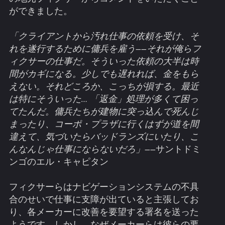
ができました。
「クライアントから汚れ仕事の依頼を受け、そ
れを遂行するために傭兵を雇う――それが俺らフ
ィクサーの仕事だ。そういった依頼の大半は時
間がカギになる。少しでも遅れれば、金をもら
えない。それどころか、こっちが損する。最近
は特にそういった… 「返金」処理が多くて困っ
てたんだ。傭兵たちが建物に突っ込んで死んじ
まったり、コーポ・プラザに行くはずが道を間
違えて、気づいたらバッドランズにいたり、こ
んなんじゃ仕事にならないだろ」
――サントドミ
ンゴのエル・キャピタン
フィクサーらはナビゲーションシステムの不具
合のせいで仕事に支障が出ていると主張してお
り、各メーカーに改善を要望する署名を送った
ようです。しかし、なぜメーカーらは彼らの要