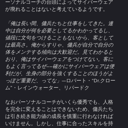
ーソナルコーチの台頭によってサイバーウェア
が廃れることはないと考えているようです。
「俺は長い間、傭兵たちと仕事をしてきた。連
中は自分が何を必要としてるかわかってるし、
値段に文句をつけることもないから、客として
は最高さ。俺からすりゃ、傭兵が自分で自分の
体をメンテする傾向は大歓迎だ。見てわかると
おり、俺はサイバーウェアをつけてない。客に
もよく言ってるぜ――確かにサイバーウェアは便
利だが、生身の部分を強くすることのほうがよ
っぽど重要だ、ってな」
—ロバート・“Dr.クロー
ム”・レインウォーター、リパードク
なおパーソナルコーチがいくら優秀でも、人格
を完全に変えることはできないため、傭兵たち
は引き続き能力値の成長を慎重に行わなければ
いけません。しかし、仕事に合ったスキルを持