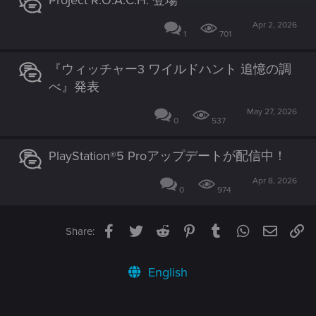
Apr 2, 2026
1
701
『ウィッチャー3 ワイルドハント 追憶の調
べ』発表
May 27, 2026
0
537
PlayStation®5 Proアップデートが配信中！
Apr 8, 2026
0
974
Facebook
Twitter
Reddit
Pinterest
Tumblr
WhatsApp
Email
Li
Share:
English