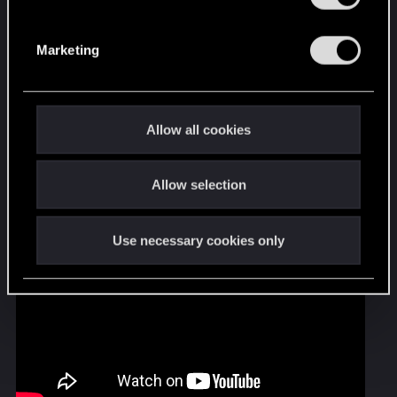
CD PROJEKT RED
S
e
「万能」傭兵
Marketing
l
e
ナイトシティはインプラントの街といっても過
c
言ではないほど、サイバーウェアによる身体拡
t
Allow all cookies
張が盛んな場所ですが、街に乱立するパーソナ
i
ルコーチのオフィスの数から察するに、最近は
o
インプラントと同じくらい、メンタル面が重要
Allow selection
n
になっているのかもしれません。
Use necessary cookies only