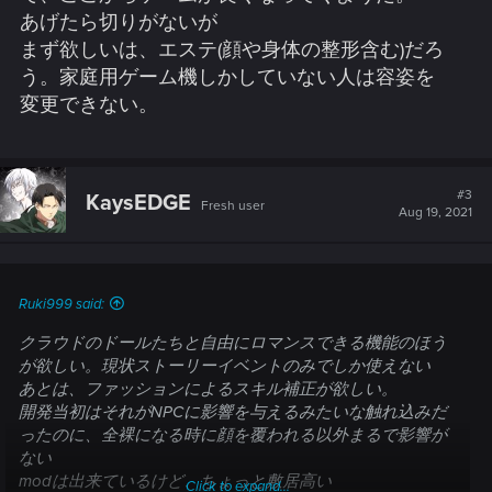
あげたら切りがないが
まず欲しいは、エステ(顔や身体の整形含む)だろ
う。家庭用ゲーム機しかしていない人は容姿を
変更できない。
#3
KaysEDGE
Fresh user
Aug 19, 2021
Ruki999 said:
クラウドのドールたちと自由にロマンスできる機能のほう
が欲しい。現状ストーリーイベントのみでしか使えない
あとは、ファッションによるスキル補正が欲しい。
開発当初はそれがNPCに影響を与えるみたいな触れ込みだ
ったのに、全裸になる時に顔を覆われる以外まるで影響が
ない
modは出来ているけど、ちょっと敷居高い
Click to expand...