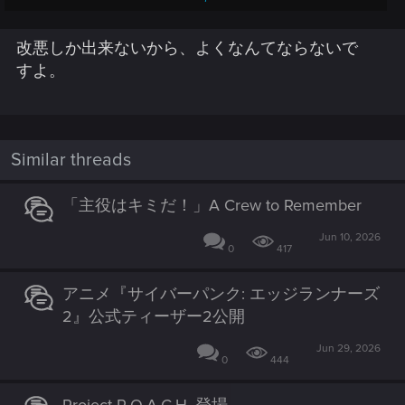
どうやらほとんどのバグ取りは終わったようで、ここから
改悪しか出来ないから、よくなんてならないで
ゲームが良くなってくようだ。
あげたら切りがないが
すよ。
まず欲しいは、エステ(顔や身体の整形含む)だろう。家庭用
ゲーム機しかしていない人は容姿を変更できない。
Similar threads
「主役はキミだ！」A Crew to Remember
Jun 10, 2026
0
417
アニメ『サイバーパンク: エッジランナーズ
2』公式ティーザー2公開
Jun 29, 2026
0
444
Project R.O.A.C.H. 登場