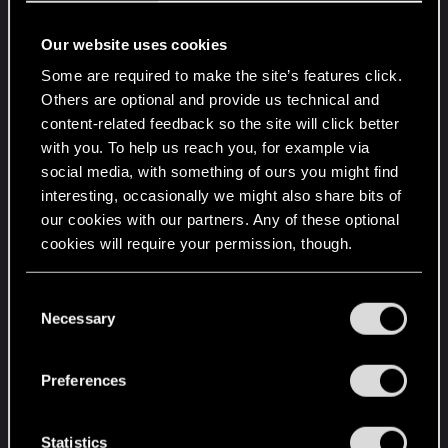
この通り、クラウドは完全無欠と謳っていたア
Our website uses cookies
ルゴリズムに変更を加えようとしているようで
Some are required to make the site’s features click.
す。「全知全能」であるならば、そもそも変更
Others are optional and provide us technical and
は不要のはずですが… 以上、ウェストブルック
content-related feedback so the site will click better
からベス・アイシスがお届けしました。では、
with you. To help us reach you, for example via
スタジオのエキスパートにお戻しします。
social media, with something of ours you might find
interesting, occasionally we might also share bits of
「本件は、私がこのプロジェクトに移ってきて
our cookies with our partners. Any of these optional
から初めて行った作業のうちのひとつです。UI
cookies will require your permission, though.
ビデオシステムを理解するために、長い時間を
かけてコードを調べていた結果、ビデオのセッ
You’ll find all the details regarding our use of cookies
C
トアップに問題があることが発覚しました。ビ
and tweak your preferences regarding them in the
Necessary
o
デオタイムの値が実際のシークエンスより短く
“Settings” menu below.
n
なっていたのです。今回のアップデートによ
s
り、この特定シーンの選択肢を選ぶにあたっ
Preferences
e
て、プレイヤーに十分な情報を提供することが
n
できるかと思います」
—Natalia, UIプログラマー,
t
Statistics