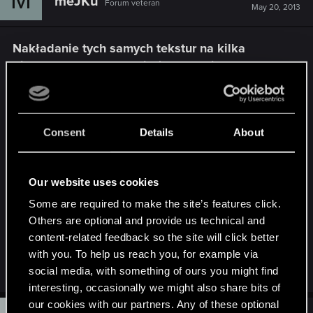
meJKu
Forum veteran
May 20, 2013
Nakładanie tych samych tekstur na kilka
różnych &quot;kawałków/kwadratów&quot;
terenu?
Czy da się w jakiś sposób to zrobić? Jak wiadomo
Consent
Details
About
teren dzieli się na kilka mniejszych kwadratów,
które potem się wybiera np. w Terrain Editor.
Problem w tym, że z tego co zauważyłem na
Our website uses cookies
każdy taki kwadracik trzeba osobno nakładać
Some are required to make the site’s features click.
tekstury. Jest to trochę irytujące, gdy np stworzyło
Others are optional and provide us technical and
się teren o wymiarach 4x4, czy tam 5x5, bo mamy
content-related feedback so the site will click better
kilkanaście różnych kwadratów do obrabiania z
with you. To help us reach you, for example via
osobna : ) Jakieś triki?
social media, with something of ours you might find
interesting, occasionally we might also share bits of
our cookies with our partners. Any of these optional