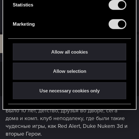
Что там было? Рассказывай давай.
t
Statistics
S
e
R
Professor_man
,
Guest 4320203
,
lordep
and 1 other person
Marketing
e
l
a
e
c
C
t
c
#9
Comrade_Vodkin
Forum veteran
i
Jul 28, 2019
t
o
Allow all cookies
n
i
s
o
:
Allow selection
n
Pavlikma said:
Что там было? Рассказывай давай.
Use necessary cookies only
Было 10 лет, детство, друзья во дворе, сега
дома и комп. клуб неподалеку, где были такие
чудесные игры, как Red Alert, Duke Nukem 3d и
вторые Герои.