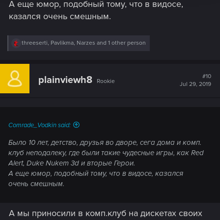
А еще юмор, подобный тому, что в видосе,
казался очень смешным.
R
threeserti
,
Pavlikma
,
Narzes
and 1 other person
e
a
c
t
#10
plainviewh8
Rookie
i
Jul 29, 2019
o
n
s
:
Comrade_Vodkin said:
Было 10 лет, детство, друзья во дворе, сега дома и комп.
клуб неподалеку, где были такие чудесные игры, как Red
Alert, Duke Nukem 3d и вторые Герои.
А еще юмор, подобный тому, что в видосе, казался
очень смешным.
А мы приносили в комп.клуб на дискетах своих