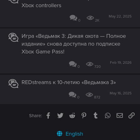
Xbox controllers
May 22, 2025
0
2K
Игра «Ведьмак 3: Дикая охота — Полное
издание» снова доступна по подписке
Xbox Game Pass!
Feb 19, 2026
0
720
REDstreams к 10-летию «Ведьмака 3»
May 16, 2025
0
872
Facebook
Twitter
Reddit
Pinterest
Tumblr
WhatsApp
Email
Li
Share:
English