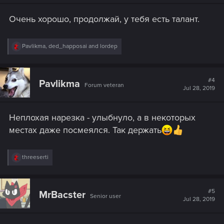
Очень хорошо, продолжай, у тебя есть талант.
R
Pavlikma
,
ded_happosai
and
lordep
e
a
c
t
#4
Pavlikma
Forum veteran
i
Jul 28, 2019
o
n
s
Неплохая нарезка - улыбнуло, а в некоторых
:
местах даже посмеялся. Так держать
R
threeserti
e
a
c
t
#5
MrBacster
Senior user
i
Jul 28, 2019
o
n
s