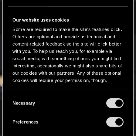
:
Comrade_Vodkin said:
Our website uses cookies
97
Some are required to make the site’s features click.
Others are optional and provide us technical and
content-related feedback so the site will click better
with you. To help us reach you, for example via
social media, with something of ours you might find
R
Professor_man
and
lordep
e
interesting, occasionally we might also share bits of
a
our cookies with our partners. Any of these optional
c
t
cookies will require your permission, though.
#8
Pavlikma
Forum veteran
i
Jul 28, 2019
o
n
You’ll find all the details regarding our use of cookies
C
s
and tweak your preferences regarding them in the
Necessary
o
:
“Settings” menu below.
n
Comrade_Vodkin said:
s
Preferences
Эх, верните мне мой 1997
e
n