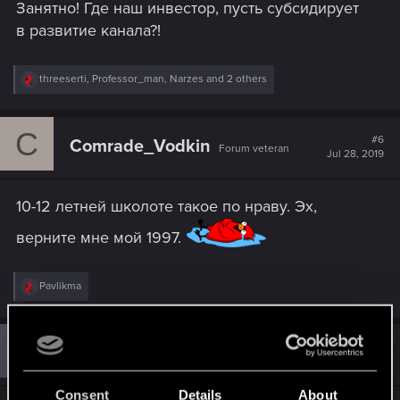
Занятно! Где наш инвестор, пусть субсидирует
:
в развитие канала?!
R
threeserti
,
Professor_man
,
Narzes
and 2 others
e
a
c
C
t
#6
Comrade_Vodkin
Forum veteran
i
Jul 28, 2019
o
n
s
10-12 летней школоте такое по нраву. Эх,
:
верните мне мой 1997.
R
Pavlikma
e
a
c
t
#7
Guest 4320203
Guest
i
Jul 28, 2019
o
n
Consent
Details
About
s