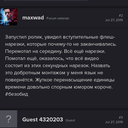
e
a
c
t
#2
maxwad
Forum veteran
i
Jul 27, 2019
o
n
s
Запустил ролик, увидел вступительные флеш-
:
нарезки, которые почему-то не заканчивались.
Перемотал на середину. Всё ещё нарезки.
Помотал ещё, оказалось, что всё видео
состоит из этих секундных нарезок. Назвать
это добротным монтажом у меня язык не
повернётся. Жуткое перенасыщение единицы
времени довольно спорным юмором короче.
#безобид
#3
Guest 4320203
Guest
Jul 27, 2019