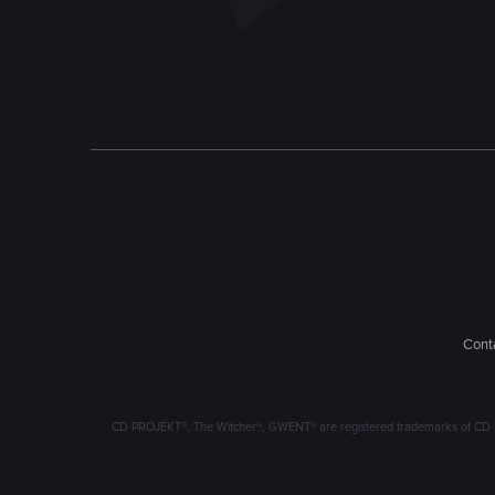
n
Conta
CD PROJEKT®, The Witcher®, GWENT® are registered trademarks of CD 