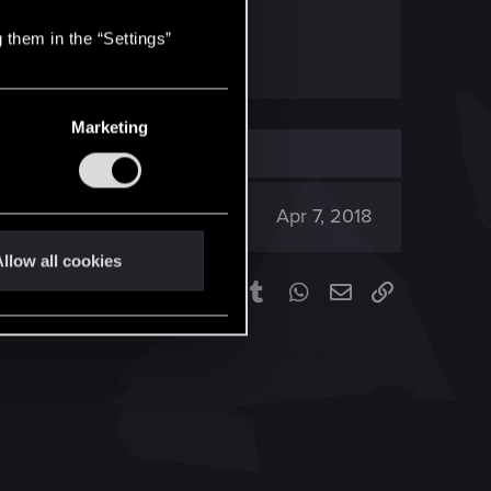
 them in the “Settings”
Marketing
3K
Apr 7, 2018
llow all cookies
Facebook
Twitter
Reddit
Pinterest
Tumblr
WhatsApp
Email
Link
Share: