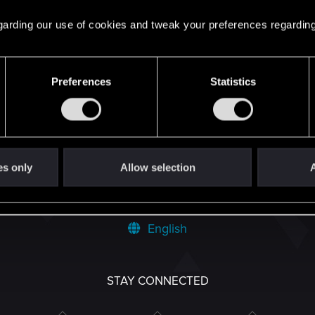
акие-то проблемы с тач скрином.
 regarding our use of cookies and tweak your preferences regarding
Preferences
Statistics
РА ПРОТИВ КРАСНОЛЮДОВ.
14
es only
Allow selection
A
English
STAY CONNECTED