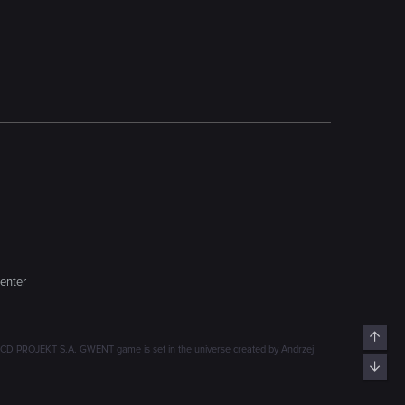
enter
Top
D PROJEKT S.A. GWENT game is set in the universe created by Andrzej
Bott