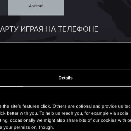
Android
КАРТУ ИГРАЯ НА ТЕЛЕФОНЕ
рта а все остальные нормально телефон на андроиде 
сыграть приходится кликать по 30 раз при этом закр
Details
и тогда ливаю без гг ПОМОГИТЕ БЕСИТ ЭТОТ БАГ
s
the site’s features click. Others are optional and provide us tec
lick better with you. To help us reach you, for example via socia
ting, occasionally we might also share bits of our cookies with o
re your permission, though.