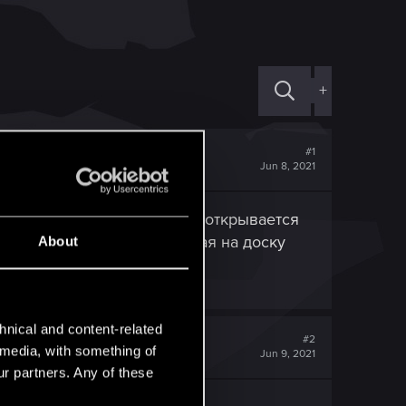
+
#1
Jun 8, 2021
. нажимая на карту правую открывается
ывая окно описания нажимая на доску
About
hnical and content-related
#2
l media, with something of
Jun 9, 2021
ur partners. Any of these