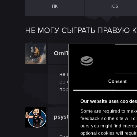
ПК
iOS
НЕ МОГУ СЫГРАТЬ ПРАВУЮ 
OrniTheorynque
Forum regular
не играется именно правая ка
ее описание м невозможно ее 
Consent
порой и 30 раз не помогает 
Our website uses cookie
Some are required to make 
psysteel
Forum veteran
feedback so the site will c
ours you might find interes
optional cookies will requi