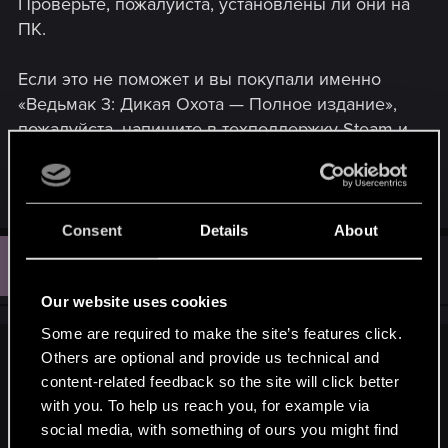
Проверьте, пожалуйста, установлены ли они на
ПК.
Если это не поможет и вы покупали именно
«Ведьмак 3: Дикая Охота — Полное издание»,
пожалуйста, напишите в техподдержку Steam и
в нашу техподдержку: «
Игра не загружается;
ошибка: дополнения (DLC) отсутствуют
»
Consent
Details
About
C
#3
ci_ek
Rookie
Jan 16, 2026
Our website uses cookies
Some are required to make the site’s features click.
Others are optional and provide us technical and
Kate.Greene said:
content-related feedback so the site will click better
@liquidator69
Судя по названию в библиотеке Steam у
with you. To help us reach you, for example via
вас обычное издание игры, а не полное (не хватает
social media, with something of ours you might find
приписки «— Полное издание»). У вас обычная игра, к