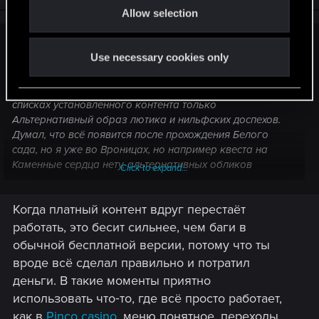
Allow selection
n
liquidator69 said:
Use necessary cookies only
Установил ведьмак 3, но игра не видит DLC , пишет УЖЕ
ДОСТУПНО, хотя должно быть УСТАНОВЛЕНО, в
списках установленного контента только
Альтернативный образ лютика и нильфских доспехов.
Думал, что всё появится после прохождения Белого
сада, но я уже во Вроницах, но например квеста на
Каменные сердца нету, альтернативных обликов
Click to expand...
Йеннифер, Цири, Трисс нету. Целостность файлов
проверял, в папке DLC есть DLC17,18,20, ничего больше.
Когда платный контент вдруг перестаёт
В папке content есть файлы Content 0-12.
работать, это бесит сильнее, чем баги в
обычной бесплатной версии, потому что ты
вроде всё сделал правильно и потратил
деньги. В такие моменты приятно
использовать что‑то, где всё просто работает,
как в
Pinco casino
, меню понятное, переходы