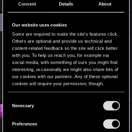
Consent
Details
About
K
#2
KamyK4322
Senior user
Our website uses cookies
Apr 16, 2020
Some are required to make the site’s features click.
Others are optional and provide us technical and
Dokładnie dwa tygodnie temu też chciałem
content-related feedback so the site will click better
zainstalować Wiedźmina z płyty i sytuacja była
with you. To help us reach you, for example via
taka sama jak u ciebie. Jak zobaczyłem że znowu
social media, with something of ours you might find
chce pobierać 10 GB, to się wkurzyłem i
interesting, occasionally we might also share bits of
odinstalowałem wszystko i spróbowałem jeszcze
our cookies with our partners. Any of these optional
raz. Ale sytuacja się powtórzyła. Pomogło niestety
cookies will require your permission, though.
jedynie pobranie całości.
You’ll find all the details regarding our use of cookies
C
and tweak your preferences regarding them in the
Necessary
o
“Settings” menu below.
#3
Skafu
n
Forum regular
Apr 16, 2020
s
Preferences
e