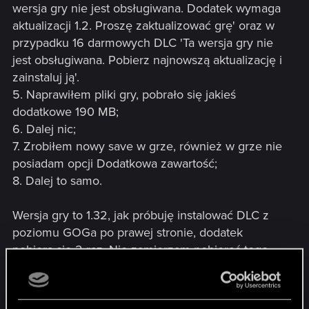
wersja gry nie jest obsługiwana. Dodatek wymaga
aktualizacji 1.2. Proszę zaktualizować grę' oraz w
przypadku 16 darmowych DLC 'Ta wersja gry nie
jest obsługiwana. Pobierz najnowszą aktualizację i
zainstaluj ją'.
5. Naprawiłem pliki gry, pobrało się jakieś
dodatkowe 190 MB;
6. Dalej nic;
7. Zrobiłem nowy save w grze, również w grze nie
posiadam opcji Dodatkowa zawartość;
8. Dalej to samo.
Wersja gry to 1.32, jak próbuję instalować DLC z
poziomu GOGa po prawej stronie, dodatek
pobiera się 2 raz. Nie zamierzam pobierać tego
znowu całą noc. Co powinienem robić?
Pozdrawiam