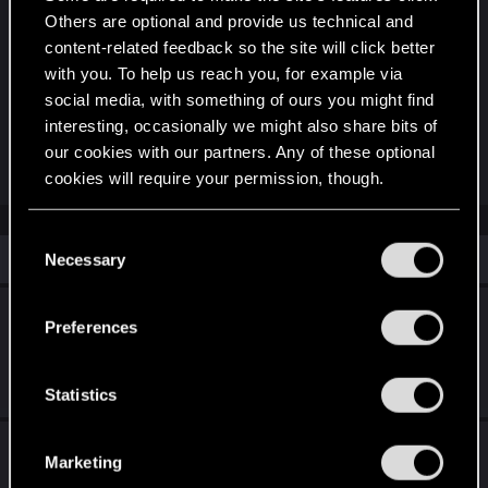
drzazgi i zająć się czym innym, podczas misji z
Others are optional and provide us technical and
Barrym Regina zadzwoniła i pogratulowała mi
content-related feedback so the site will click better
wykonania jakiejś roboty, nie mam pojęcia jakiej.
with you. To help us reach you, for example via
Poszedłem oddać drzazgę i misja zakończona,
social media, with something of ours you might find
interesting, occasionally we might also share bits of
temat do zamknięcia
our cookies with our partners. Any of these optional
Last edited:
Dec 14, 2020
cookies will require your permission, though.
You’ll find all the details regarding our use of cookies
C
Similar threads
and tweak your preferences regarding them in the
Necessary
o
“Settings” menu below.
n
Kontrakt: Fixer, Najemnik, Żołnierz, Szpieg
s
Preferences
nie udaje się zaliczyć [spoiler]
e
n
Dec 17, 2020
t
Statistics
1
1K
S
Aktualizacja 1.3 – lista zmian
e
Marketing
l
Oct 13, 2021