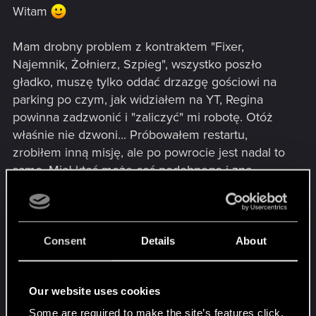
Witam
Mam drobny problem z kontraktem "Fixer,
Najemnik, Żołnierz, Szpieg", wszystko poszło
gładko, muszę tylko oddać drzazgę gościowi na
parking po czym, jak widziałem na YT, Regina
powinna zadzwonić i "zaliczyć" mi robotę. Otóż
właśnie nie dzwoni... Próbowałem restartu,
zrobiłem inną misję, ale po powrocie jest nadal to
samo. Miał ktoś może coś podobnego i zna
rozwiązanie?
Z góry dziękuję i pozdrawiam
Consent
Details
About
Post automatically merged:
Dec 14, 2020
Our website uses cookies
Dobrze, udało mi się, postanowiłem nie oddawać
Some are required to make the site’s features click.