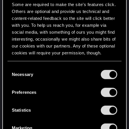
passar dentro do jogo enquanto estiver no
Some are required to make the site’s features click.
Modo Fotografia.
Others are optional and provide us technical and
content-related feedback so the site will click better
Acessibilidade e qualidade de vida
with you. To help us reach you, for example via
social media, with something of ours you might find
Agora o jogo detectará se o jogador está
interesting, occasionally we might also share bits of
usando as configurações de botões
our cookies with our partners. Any of these optional
invertidos do mouse, ajustando
cookies will require your permission, though.
automaticamente as solicitações de
comando dentro do jogo.
You’ll find all the details regarding our use of cookies
C
Adicionamos a opção de ativar ou desativar a
and tweak your preferences regarding them in the
Necessary
o
mira em Configurações → Controles.
“Settings” menu below.
n
Serviços e mundo aberto
s
Preferences
e
Avistamento de Psicocibernético: Ritual
n
Sanguinário
- O objetivo "Invada o Caco do
t
Statistics
Ritualista" sumirá do Diário após ser
S
concluído.
e
Marketing