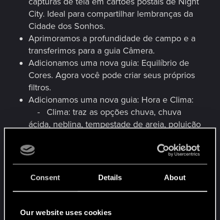
capturas de tela em cartões postais de Night
City. Ideal para compartilhar lembranças da
Cidade dos Sonhos.
Aprimoramos a profundidade de campo e a
transferimos para a guia Câmera.
Adicionamos uma nova guia: Equilíbrio de
Cores. Agora você pode criar seus próprios
filtros.
Adicionamos uma nova guia: Hora e Clima:
- Clima: traz as opções chuva, chuva
ácida, neblina, tempestade de areia, poluição
e ensolarado.
- Hora do dia: define o horário no Modo
Fotografia.
- Próximo quadro: avança por uma
Consent
Details
About
quantidade ilimitada de quadros para tirar a
foto perfeita.
- Velocidade do jogo: permite o tempo
Our website uses cookies