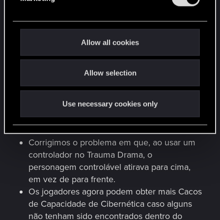
Sexo em Quatro Rodas
- Aparecerá no Diário
l
após receber a mensagem de Jake Estevez.
e
Erva Venenosa
- Corrigimos o problema em
c
que ao selecionar uma opção específica do
t
Allow all cookies
diálogo com a Bree, um item sem nome nem
i
o
ícone aparecia no inventário do jogador.
Allow selection
n
Erva Venenosa
- Corrigimos o problema em
que o botão de descida não aparecia no
painel do elevador.
Use necessary cookies only
Jogabilidade
Corrigimos o problema em que, ao usar um
controlador no Trauma Drama, o
personagem controlável atirava para cima,
em vez de para frente.
Os jogadores agora podem obter mais Cacos
de Capacidade de Cibernética caso alguns
não tenham sido encontrados dentro do