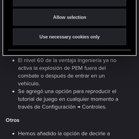
i
Se ha solucionado un problema que
o
provocaba que las armas automáticas
Allow selection
n
dispararan más despacio de lo debido.
Se ha solucionado un problema que
provocaba que el chaleco táctico de
Use necessary cookies only
BARGHEST oficial no apareciera en la
entrega aérea, como estaba previsto.
El nivel 60 de la ventaja Ingeniería ya no
activa la explosión de PEM fuera del
combate o después de entrar en un
vehículo.
Se agregó una opción para reproducir el
tutorial de juego en cualquier momento a
través de Configuración → Controles.
Otros
Hemos añadido la opción de decirle a