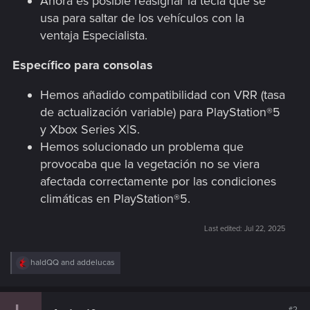
Ahora es posible reasignar la tecla que se
usa para saltar de los vehículos con la
ventaja Especialista.
Específico para consolas
Hemos añadido compatibilidad con VRR (tasa
de actualización variable) para PlayStation®5
y Xbox Series X|S.
Hemos solucionado un problema que
provocaba que la vegetación no se viera
afectada correctamente por las condiciones
climáticas en PlayStation®5.
Last edited:
Jul 22, 2025
R
haldQQ
and
addelucas
e
a
c
t
#2