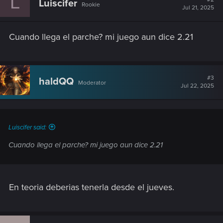
L
Luiscifer
Rookie
i
Jul 21, 2025
o
n
s
Cuando llega el parche? mi juego aun dice 2.21
:
#3
haldQQ
Moderator
Jul 22, 2025
Luiscifer said:
Cuando llega el parche? mi juego aun dice 2.21
En teoria deberias tenerla desde el jueves.