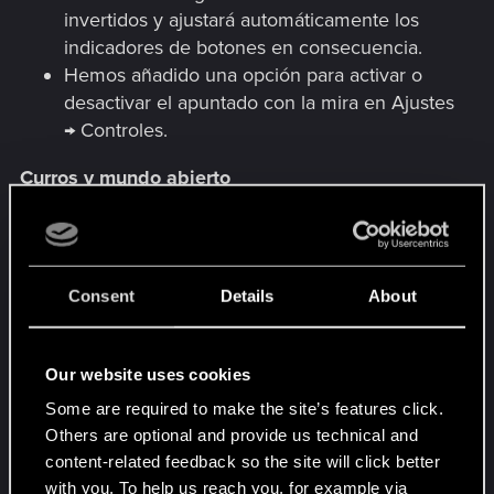
invertidos y ajustará automáticamente los
indicadores de botones en consecuencia.
Hemos añadido una opción para activar o
desactivar el apuntado con la mira en Ajustes
→ Controles.
Curros y mundo abierto
Detección de ciberpsicópata: Ritual
sangriento - El objetivo «Hackea el pincho
del ritualista» ahora desaparece
Consent
Details
About
correctamente del diario tras completarlo.
Viaje con nosotros - Ahora aparece
correctamente en el diario tras recibir el
Our website uses cookies
mensaje de Jake Estévez.
Some are required to make the site’s features click.
En algún lugar - Se ha solucionado un
Others are optional and provide us technical and
problema que provocaba que se creara un
content-related feedback so the site will click better
objeto sin icono y sin nombre en el
with you. To help us reach you, for example via