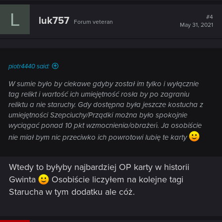
L
#4
luk757
Forum veteran
May 31, 2021
piotr4440 said:
W sumie było by ciekawe gdyby został im tylko i wyłącznie
tag relikt i wartość ich umiejętność rosła by po zagraniu
reliktu a nie staruchy. Gdy dostępna była jeszcze kostucha z
umiejętności Szepciuchy/Prządki można było spokojnie
wyciągać ponad 10 pkt wzmocnienia/obrażeń. Ja osobiście
nie miał bym nic przeciwko ich powrotowi lubię te karty
Wtedy to byłyby najbardziej OP karty w historii
Gwinta
Osobiście liczyłem na kolejne tagi
Starucha w tym dodatku ale cóż.