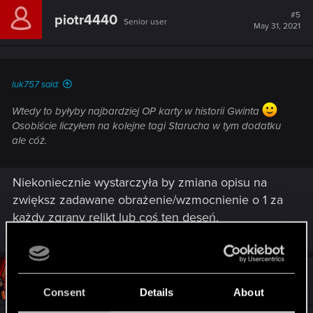
#5
piotr4440
Senior user
May 31, 2021
luk757 said:
Wtedy to byłyby najbardziej OP karty w historii Gwinta
Osobiście liczyłem na kolejne tagi Starucha w tym dodatku
ale cóż.
Niekoniecznie wystarczyła by zmiana opisu na
zwiększ zadawane obrażenie/wzmocnienie o 1 za
każdy zgrany relikt lub coś ten deseń.
#6
DeckCard_Cain
Senior user
May 31, 2021
Consent
Details
About