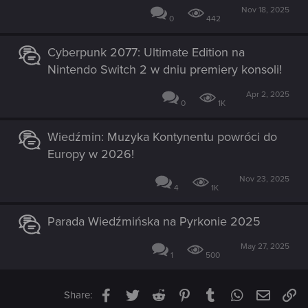
Nov 18, 2025
0
442
Cyberpunk 2077: Ultimate Edition na
Nintendo Switch 2 w dniu premiery konsoli!
Apr 2, 2025
0
1K
Wiedźmin: Muzyka Kontynentu powróci do
Europy w 2026!
Nov 23, 2025
4
1K
Parada Wiedźmińska na Pyrkonie 2025
May 27, 2025
1
500
Facebook
Twitter
Reddit
Pinterest
Tumblr
WhatsApp
Email
Li
Share: