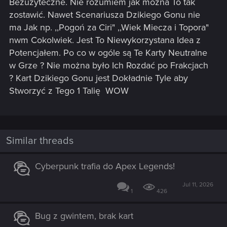
Bezużyteczne. Nie rozumiem jak można To tak
zostawić. Nawet Scenariusza Dzikiego Gonu nie
ma
Jak np. ,,Pogoń za Ciri" ,,Wiek Miecza i Topora"
nwm Cokolwiek. Jest To Niewykorzystana Idea z
Potencjałem. Po co w ogóle są Te Karty Neutralne
w Grze ? Nie można było Ich Rozdać po Frakcjach
? Kart Dzikiego Gonu jest Dokładnie Tyle aby
Stworzyć z Tego 1 Talię
WOW
Similar threads
Cyberpunk trafia do Apex Legends!
Jul 11, 2026
1
426
Bug z gwintem, brak kart