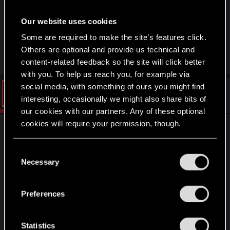
Przypomniało mi się jak na którymś z turniejów
Our website uses cookies
już za HC ktoś (Chińczyk?) grał potwory pod
Staruchy i wygrał nimi wszystkie gry, przyjemny to
Some are required to make the site’s features click.
był widok.
Others are optional and provide us technical and
content-related feedback so the site will click better
with you. To help us reach you, for example via
social media, with something of ours you might find
#7
Vattier
CD PROJEKT RED
interesting, occasionally we might also share bits of
Jul 31, 2021
our cookies with our partners. Any of these optional
cookies will require your permission, though.
Potwory z opowieści które lud opowiadał
dzieciom, nie żyły wyłącznie w historiach.
You’ll find all the details regarding our use of cookies
C
and tweak your preferences regarding them in the
Necessary
o
“Settings” menu below.
n
s
Preferences
e
n
t
Statistics