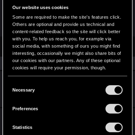
zrobienie stroju i jakiś w miarę uzdolniony fotograf
Our website uses cookies
by się przydał. Same kłody pod nogi, a marzenie
Some are required to make the site’s features click.
na wyciągnięcie ręki. Ech...
Others are optional and provide us technical and
content-related feedback so the site will click better
with you. To help us reach you, for example via
First
Prev
5 of 5
social media, with something of ours you might find
interesting, occasionally we might also share bits of
our cookies with our partners. Any of these optional
Similar threads
cookies will require your permission, though.
Zagraj przedpremierowo w Cyberpunka
You’ll find all the details regarding our use of cookies
C
2077: Ultimate Edition na Nintendo Switch 2!
and tweak your preferences regarding them in the
Necessary
o
“Settings” menu below.
Jun 2, 2025
n
13
2K
s
Preferences
e
The Witcher 3 REDkit — Konkurs Modderski
n
Oct 25, 2024
t
Statistics
3
2K
S