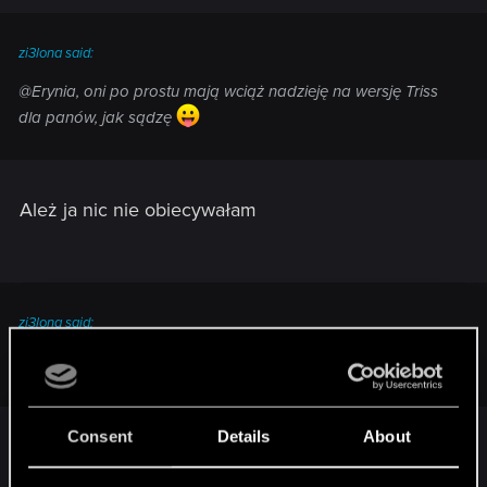
zi3lona said:
@Erynia, oni po prostu mają wciąż nadzieję na wersję Triss
dla panów, jak sądzę
Ależ ja nic nie obiecywałam
zi3lona said:
Jeśli o mnie chodzi, wystarczy normalny cosplay.
Consent
Details
About
Jak już coś robić to tak żeby nie wzbudzać
śmiechu i politowania. Mało czasu mam na