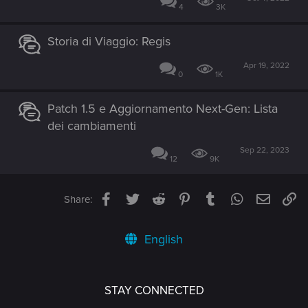
4
3K
Storia di Viaggio: Regis
Apr 19, 2022
0
1K
Patch 1.5 e Aggiornamento Next-Gen: Lista
dei cambiamenti
Sep 22, 2023
12
9K
Facebook
Twitter
Reddit
Pinterest
Tumblr
WhatsApp
Email
Li
Share:
English
STAY CONNECTED