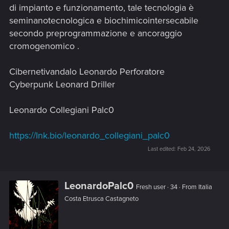
di impianto e funzionamento, tale tecnologia è
seminanotecnologica e biochimicointersecabile
secondo preprogrammazione e ancoraggio
cromogenomico .
Cibernetivandalo Leonardo Perforatore
Cyberpunk Leonard Driller
Leonardo Collegiani Palc0
https://lnk.bio/leonardo_collegiani_palc0
Last edited:
Feb 24, 2026
W
LeonardoPalc0
Fresh user
·
34
·
From
Italia
r
Costa Etrusca Castagneto
i
t
t
e