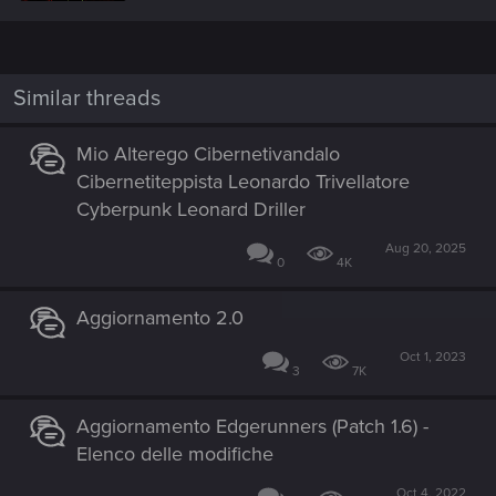
n
b
y
Similar threads
Mio Alterego Cibernetivandalo
Cibernetiteppista Leonardo Trivellatore
Cyberpunk Leonard Driller
Aug 20, 2025
0
4K
Aggiornamento 2.0
Oct 1, 2023
3
7K
Aggiornamento Edgerunners (Patch 1.6) -
Elenco delle modifiche
Oct 4, 2022