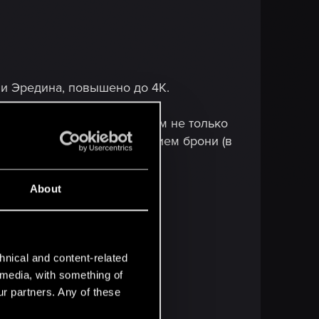
 и Эредина, повышено до 4K.
азрешения с самозатенением не только
ки, связанные с отображением брони (в
About
hnical and content-related
l media, with something of
ur partners. Any of these