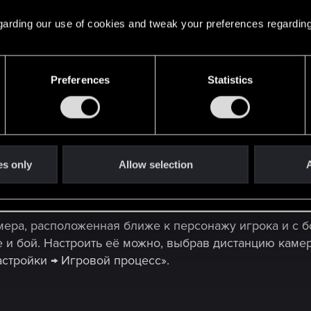
ъектов окружения.
 regarding our use of cookies and tweak your preferences regarding
ффекты.
Preferences
Statistics
щение.
и AMD FidelityFX™ Super Resolution (FSR) 2.1.
яющий делать потрясающие снимки в игре.
es only
Allow selection
A
танавливать игру во время просмотра видеороликов.
мера, расположенная ближе к персонажу игрока и с 
и бой. Настроить её можно, выбрав дистанцию камер
стройки → Игровой процесс».