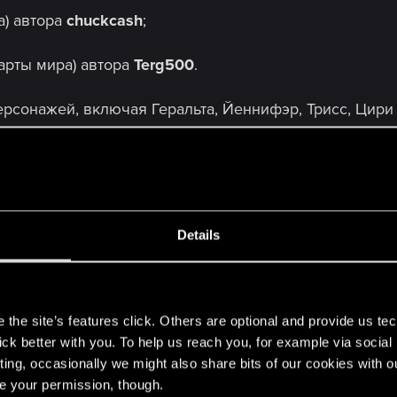
а) автора
chuckcash
;
арты мира) автора
Terg500
.
рсонажей, включая Геральта, Йеннифэр, Трисс, Цири
ючая Геральта, теперь отбрасывают тени высокого р
ссе игры. Кроме того, в их моделях исправлены ошиб
олос сквозь доспехи).
Details
ы:
«Серое небо».
s
the site’s features click. Others are optional and provide us tec
lick better with you. To help us reach you, for example via socia
ting, occasionally we might also share bits of our cookies with o
ельности и воды.
re your permission, though.