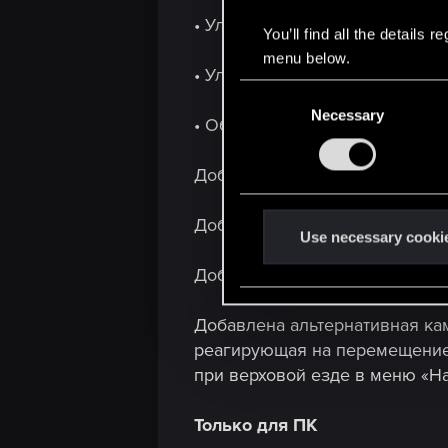
• Улучшены разные модели об
You’ll find all the details
menu below.
• Улучшены некоторые спецэ
C
Necessary
o
• Обновлено глобальное осве
n
s
Добавлена поддержка технологи
e
n
Добавлен фоторежим, позвол
t
Use necessary cooki
S
Добавлена возможность приос
e
l
Добавлена альтернативная ка
e
реагирующая на перемещение 
c
при верховой езде в меню «На
t
i
Только для ПК
o