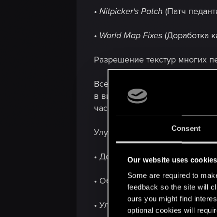
•
Nitpicker's Patch
(Патч педант
•
World Map Fixes
(Доработка к
Разрешение текстур многих пе
Все основные персонажи, вкл
в видеороликах, но и в проце
частности, с «прорастанием» в
Consent
Улучшения окружающей сред
• Добавлен новый тип погоды 
Our website uses cookie
Some are required to make 
• Обновлены текстуры неба.
feedback so the site will c
ours you might find interes
• Улучшен внешний вид растит
optional cookies will requi