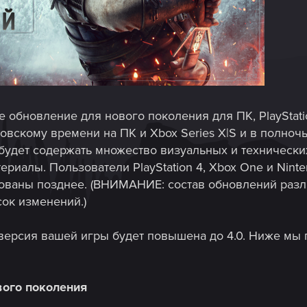
е обновление для нового поколения для ПК, PlayStati
ковскому времени на ПК и Xbox Series X|S и в полно
е будет содержать множество визуальных и техническ
риалы. Пользователи PlayStation 4, Xbox One и Ninte
кованы позднее. (ВНИМАНИЕ: состав обновлений разл
ок изменений.)
версия вашей игры будет повышена до 4.0. Ниже мы 
вого поколения