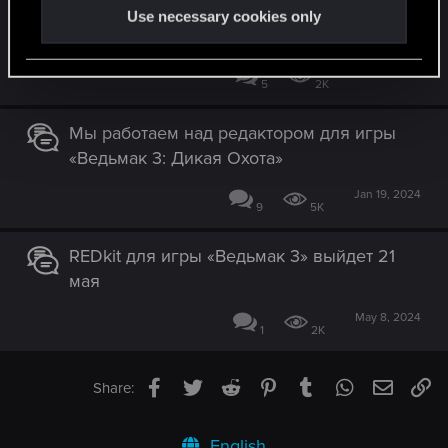
REDkit для игры «Ведьмак 3» уже
Use necessary cookies only
доступен
Jun 7, 2024
5
2K
Мы работаем над редактором для игры
«Ведьмак 3: Дикая Охота»
Jan 19, 2024
9
5K
REDkit для игры «Ведьмак 3» выйдет 21
мая
May 8, 2024
1
2K
Facebook
Twitter
Reddit
Pinterest
Tumblr
WhatsApp
Email
Li
Share:
English