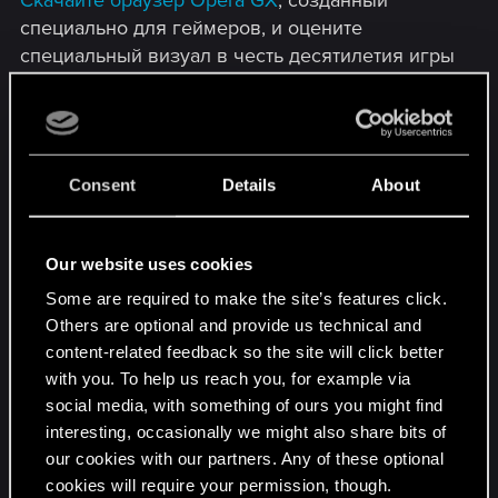
специально для геймеров, и оцените
специальный визуал в честь десятилетия игры
«Ведьмак 3: Дикая Охота». Анимированный
фон, стилизованные значки и шрифты,
тематический экран загрузки, интерфейс,
звуковые эффекты в браузере и на
Consent
Details
About
клавиатуре — и многое другое. Пользуйтесь
интернетом, как подобает опытному ведьмаку!
Our website uses cookies
Демонстрация:​
Some are required to make the site’s features click.
Others are optional and provide us technical and
content-related feedback so the site will click better
with you. To help us reach you, for example via
social media, with something of ours you might find
interesting, occasionally we might also share bits of
our cookies with our partners. Any of these optional
cookies will require your permission, though.