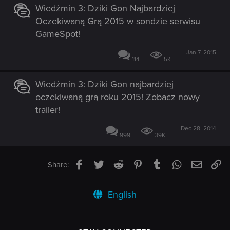
Wiedźmin 3: Dziki Gon Najbardziej
Oczekiwaną Grą 2015 w sondzie serwisu
GameSpot!
Jan 7, 2015
114
5K
Wiedźmin 3: Dziki Gon najbardziej
oczekiwaną grą roku 2015! Zobacz nowy
trailer!
Dec 28, 2014
999
39K
Facebook
Twitter
Reddit
Pinterest
Tumblr
WhatsApp
Email
Li
Share:
English