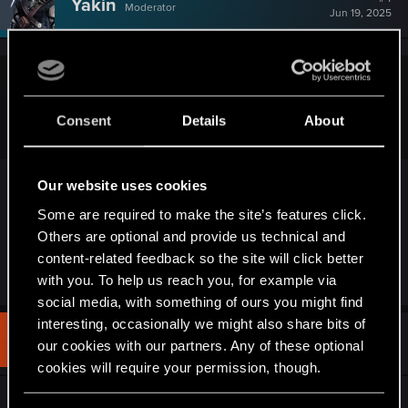
Yakin
Moderator
Jun 19, 2025
undomiel9 said:
Consent
Details
About
Aż szkoda, że nie używam Opery, bo wizualnie sztos
Może trzeba się przestawić
. Ja też Opery nie
Our website uses cookies
używam, ale mam poważne wahnięcie. To jest
Some are required to make the site’s features click.
wersja na PC, czy na Androida ?
Others are optional and provide us technical and
content-related feedback so the site will click better
R
Sinkey87
with you. To help us reach you, for example via
e
social media, with something of ours you might find
a
c
interesting, occasionally we might also share bits of
t
#5
Barti30
our cookies with our partners. Any of these optional
Forum regular
i
Jun 20, 2025
o
cookies will require your permission, though.
n
s
Ja korzystam z Przeglądarki Opera GX, o tej
: