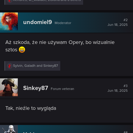
e
a
c
t
#2
undomiel9
Moderator
i
Jun 18, 2025
o
n
s
Aż szkoda, że nie używam Opery, bo wizualnie
:
sztos
R
Sylvin
,
Galadh
and
Sinkey87
e
a
c
t
#3
Sinkey87
Forum veteran
i
Jun 18, 2025
o
n
s
Tak, nieźle to wygląda
:
#4