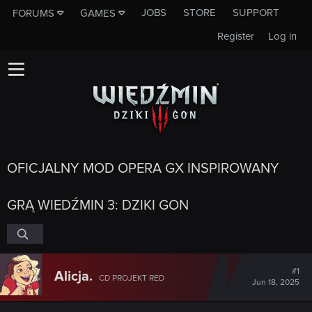
JOBS
STORE
SUPPORT
FORUMS
GAMES
Register
Log in
OFICJALNY MOD OPERA GX INSPIROWANY
GRĄ WIEDŹMIN 3: DZIKI GON
#1
Alicja.
CD PROJEKT RED
Jun 18, 2025