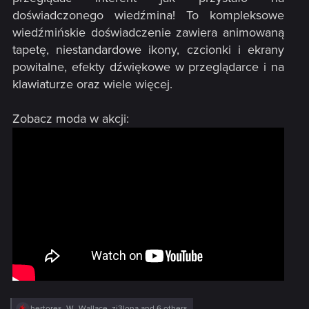
doświadczonego wiedźmina! To kompleksowe
wiedźmińskie doświadczenie zawiera animowaną
tapetę, niestandardowe ikony, czcionki i ekrany
powitalne, efekty dźwiękowe w przeglądarce i na
klawiaturze oraz wiele więcej.​
Zobacz moda w akcji:​
R
hertores
,
W_Wallace
,
zi3lona
and 6 others