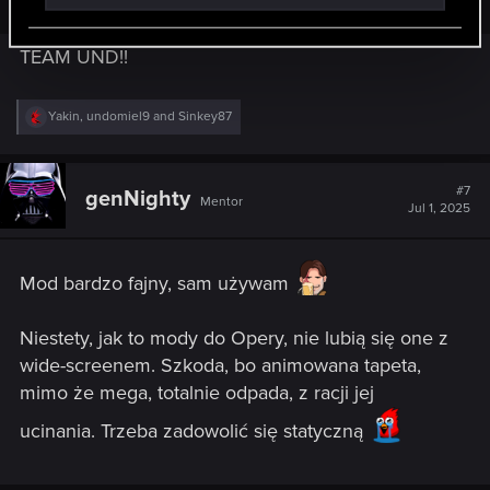
TEAM UND!!
R
Yakin
,
undomiel9
and
Sinkey87
e
a
c
t
#7
genNighty
Mentor
i
Jul 1, 2025
o
n
s
:
Mod bardzo fajny, sam używam
Niestety, jak to mody do Opery, nie lubią się one z
wide-screenem. Szkoda, bo animowana tapeta,
mimo że mega, totalnie odpada, z racji jej
ucinania. Trzeba zadowolić się statyczną