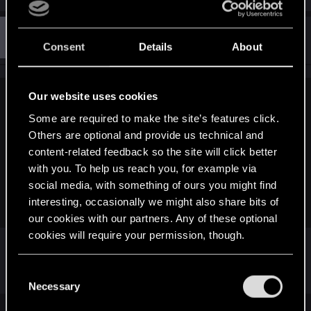
#2
Guest 4320203
Guest
Aug 11, 2020
Consent
Details
About
Our website uses cookies
xx_Chucky_xx said:
Some are required to make the site’s features click.
Всем доброго времени суток. Столкнулся с такой
Others are optional and provide us technical and
проблемой при попытке покупки премиального
content-related feedback so the site will click better
путешествия. Играю через Steam. Средств на счету
with you. To help us reach you, for example via
достаточно. Пробовал запускать игру через gog,
social media, with something of ours you might find
синхронизированный со Steam. Проблема осталась.
Хелп
interesting, occasionally we might also share bits of
our cookies with our partners. Any of these optional
cookies will require your permission, though.
Падажжи, ты через что покупаешь то?
Попробуй
так
You’ll find all the details regarding our use of cookies
C
and tweak your preferences regarding them in the
Necessary
o
“Settings” menu below.
n