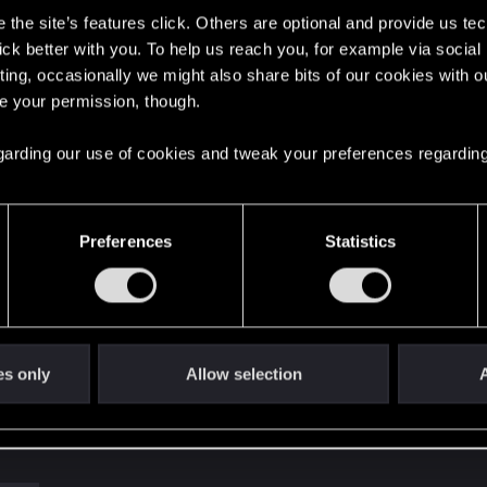
 без вычурности. Стиль корпоратов и военных, котор
the site’s features click. Others are optional and provide us tec
Здесь соблюдается принцип торжества польз
lick better with you. To help us reach you, for example via socia
лышке знает о глобальных конфликтах и борьбе корпор
ting, occasionally we might also share bits of our cookies with o
 этого стиля выглядят так, будто в любую минуту го
re your permission, though.
в бой.
 regarding our use of cookies and tweak your preferences regarding
НЕОКИТЧ
Spoiler
Preferences
Statistics
С 2060
нданса, магнаты, директора, наследники владельцев к
итаризма и вернулись к истокам китча, который изме
свежего и нового взгляда.
es only
Allow selection
A
 знаменитых. Синоним слова «роскошь», очень попул
о может позволить себе всё, что угодно, и выглядеть та