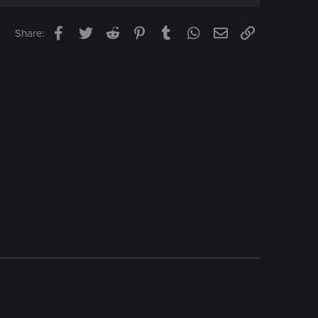
Facebook
Twitter
Reddit
Pinterest
Tumblr
WhatsApp
Email
Link
Share: