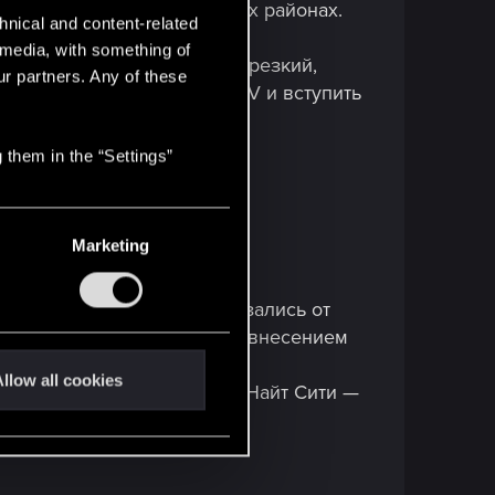
ых в изобилии в престижных районах.
hnical and content-related
ы.
l media, with something of
аций за власть. Холодный, резкий,
ur partners. Any of these
товы десантироваться из AV и вступить
 them in the “Settings”
Marketing
орпораций... Все они отказались от
нили под свои вкусы, но с внесением
llow all cookies
ярен среди элиты жителей Найт Сити —
к, как захочется.