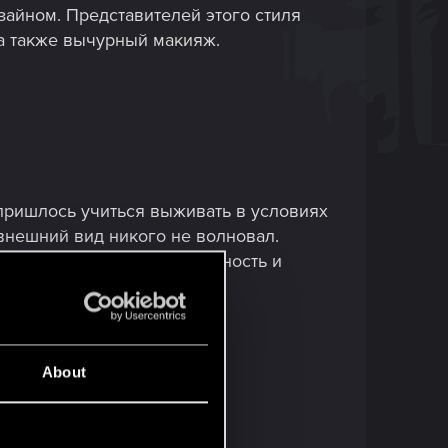
айном. Представителей этого стиля
а также вычурный макияж.
пришлось учиться выживать в условиях
внешний вид никого не волновал.
 и речи - главное практичность и
тному натиску технологий.
About