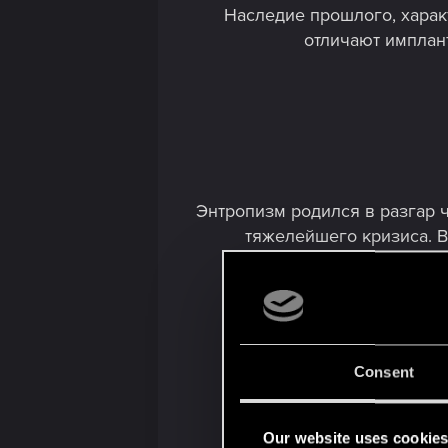
Наследие прошлого, харак
отличают имплан
Энтропизм родился в разгар 
тяжелейшего кризиса. В
Стиль присущ бедным сло
полезность, безу
Consent
Our website uses cookie