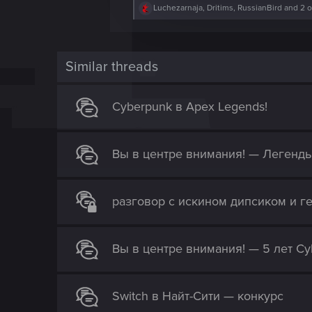
R
Luchezarnaja
,
Dritims
,
RussianBird
and 2 o
c
e
t
a
c
i
t
o
i
Similar threads
o
n
n
s
Cyberpunk в Apex Legends!
:
Вы в центре внимания! — Легенд
разговор с искином дипсиком и г
Вы в центре внимания! — 5 лет Cy
Switch в Найт-Сити — конкурс