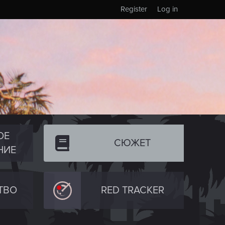
Register
Log in
ОЕ
СЮЖЕТ
НИЕ
ТВО
RED TRACKER