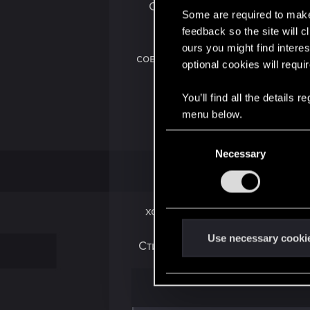
Смертоносная элегантность
Some are required to make 
feedback so the site will c
Стиль тех, кто не понас
ours you might find interes
современный дизайн. Любители
optional cookies will requi
You’ll find all the details
menu below.
C
Necessary
o
n
s
Знаменитости, звёзды брей
e
холодного изящества неомил
n
t
Use necessary cooki
Стиль баснословно богатых и
S
тех, кт
e
l
e