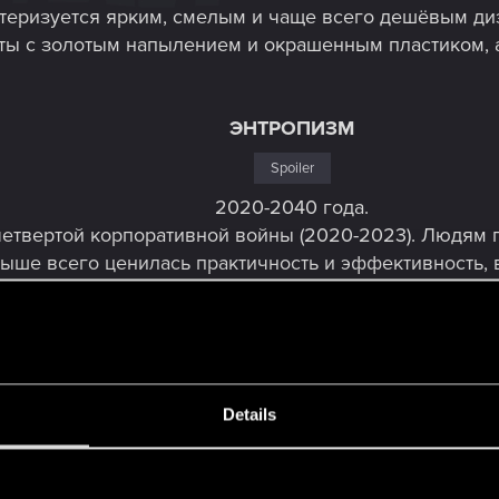
теризуется ярким, смелым и чаще всего дешёвым диз
ты с золотым напылением и окрашенным пластиком, 
ЭНТРОПИЗМ
Spoiler
2020-2040 года.
четвертой корпоративной войны (2020-2023). Людям 
ыше всего ценилась практичность и эффективность, 
ям населения, об изяществе и дизайне здесь не идет
спешная попытка противостоять прогрессу и безжалос
НЕОМИЛИТАРИЗМ
Details
Spoiler
2040-2060 года.
s