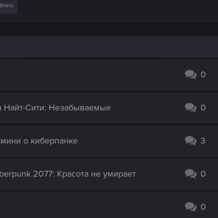
thers
0
ы Найт-Сити: Незабываемые
0
емини о киберпанке
3
berpunk 2077: Красота не умирает
0
0