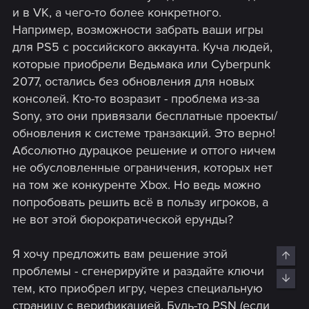
и в VK, а чего-то более конкретного.
Например, возможности забрать ваши игры
для PS5 с российского аккаунта. Куча людей,
которые приобрели Ведьмака или Cyberpunk
2077, остались без обновления для новых
консолей. Кто-то возразит - проблема из-за
Sony, это они привязали бесплатные проекты/
обновления к системе транзакций. Это верно!
Абсолютно дурацкое решение и оттого ничем
не обусловленные ограничения, которых нет
на том же конкуренте Xbox. Но ведь можно
попробовать решить всё в пользу игроков, а
не вот этой бюрократической ерунды?
Я хочу предложить вам решение этой
Top
проблемы - сгенерируйте и раздайте ключи
Bott
тем, кто приобрел игру, через специальную
страницу с верификацией. Будь-то PSN (если