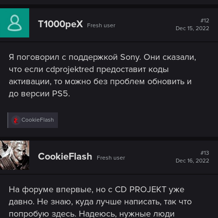
#12
T1000peX
Fresh user
Dec 15, 2022
Я поговорил с поддержкой Sony. Они сказали,
что если cdprojektred предоставит коды
активации, то можно без проблем обновить и
до версии PS5.
R
CookieFlash
e
a
c
t
#13
CookieFlash
Fresh user
i
Dec 16, 2022
o
n
s
На форуме впервые, но с CD PROJEKT уже
:
давно. Не знаю, куда лучше написать, так что
попробую здесь. Надеюсь, нужные люди