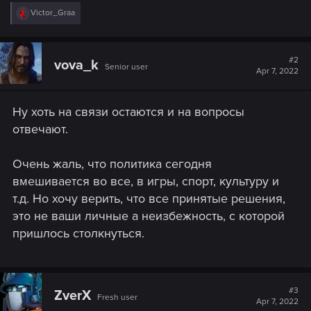
R
Victor_Graa
e
a
c
t
#2
vova_k
Senior user
i
Apr 7, 2022
o
n
s
Ну хоть на связи остаются и на вопросы
:
отвечают.
Очень жаль, что политика сегодня
вмешивается во все, в игры, спорт, культуру и
т.д. Но хочу верить, что все принятые решения,
это не ваши личные а неизбежность, с которой
пришлось столкнуться.
#3
ZverX
Fresh user
Apr 7, 2022