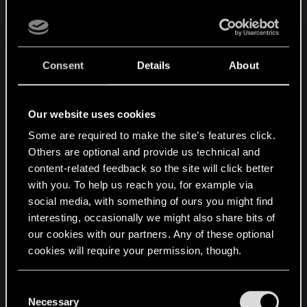
бесплатные DLC, добавленные в обновлении
«Киберпанки» (патч 1.6)?
Весь контент обновления «Киберпанки»,
Consent
Details
About
который появится в игре после установки
патча 1.6 — гардероб, новые заказы, новое
оружие, контент по мотивам Cyberpunk:
Our website uses cookies
Edgerunners и т.д. — доступен игрокам в
России и Беларуси, которые владеют основной
Some are required to make the site’s features click.
игрой.
Others are optional and provide us technical and
Контент, который технически сконфигурирован
content-related feedback so the site will click better
with you. To help us reach you, for example via
как обособленный продукт и требует
social media, with something of ours you might find
отдельной загрузки — набор инструментов
interesting, occasionally we might also share bits of
REDmod и приложение «Шевелись, Плотва!» —
our cookies with our partners. Any of these optional
может быть недоступен некоторым игрокам по
cookies will require your permission, though.
причине приостановки дистрибуции наших игр
в России и Беларуси.
You’ll find all the details regarding our use of cookies
C
and tweak your preferences regarding them in the
Necessary
o
19. Я хочу обновить версию Cyberpunk 2077