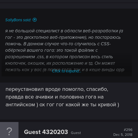
SallyBons said:
я не большой специалист в области веб-разработки (а
гог - это десктопное веб-приложение), но постараюсь
помочь. В данном случае что-то случилось с CSS-
обёрткой вашего гога: это такой файлик с
разрешением .css, в котором прописан весь стиль
кнопочек, окошек, их расположение и тд. Он может
лежать как у вас (в папке гога, так и в кеше винды app
Click to expand...
data), на сервере гога, так и вообще на третьем
сервере. Если он повреждён на вашей стороне, то
переустановил вроде помогло, спасибо,
можно переустановить гог с полной очисткой кеша; если
же файл хранится не у вас - то увы, но остаётся только
правда все ачивки и половина гога на
ждать, пока заметят и пофиксят.
английском ) ох гог гог какой же ты кривой )
P.S в веб-версии гога css-ный файл не видно, вечером
гляну десктоп, если проблема сама не рассосётся.
P.P.S. Вокруг меня собрался консилиум знающих людей
и надавал мне по шапке
и было высказано мнение:
#296
Guest 4320203
Guest
стили гога не прописываются в этом файле, а грузятся
Dec 5, 2018