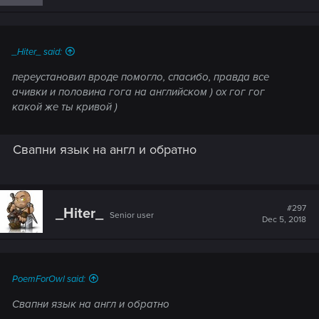
через скрипт напрямую в тело приложения,
предварительно сохраняя версии в кеше для
автономного режима. По идее, если перезапустить гог,
этот скрипт должен подгрузить сломанные стили, но мы
_Hiter_ said:
не знаем, рассчитан ли он на такое. В любом случае,
переустановил вроде помогло, спасибо, правда все
переустановка должна помочь.
ачивки и половина гога на английском ) ох гог гог
какой же ты кривой )
Свапни язык на англ и обратно
#297
_Hiter_
Senior user
Dec 5, 2018
PoemForOwl said:
Свапни язык на англ и обратно