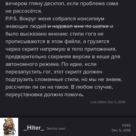
вечером гляну десктоп, если проблема сама
не рассосётся.
P.P.S. Вокруг меня собрался консилиум
знающих людей
и надавал мне по шапке
и
было высказано мнение: стили гога не
прописываются в этом файле, а грузятся
через скрипт напрямую в тело приложения,
предварительно сохраняя версии в кеше для
автономного режима. По идее, если
перезапустить гог, этот скрипт должен
подгрузить сломанные стили, но мы не знаем,
рассчитан ли он на такое. В любом случае,
переустановка должна помочь.
Last edited:
Dec 5, 2018
#295
_Hiter_
Senior user
Dec 5, 2018