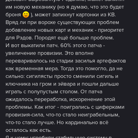
им новую механику (но я думаю, что это будет
броня
), может запихнут картонки из КВ.
Вряд ли при ворохе существующих проблем
добавление новых карт и механик - приоритет
для Рэдов. Породят ещё больше проблем.
И вот выкатили патч. 60% этого патча -
увеличение провизии. Это вполне
переваривалось на стадии засилья артефактов
как временная мера. Тогда это помогло, да не
сильно: сигилясты просто сменили сигиль и
ключника на гром и эйвара и пошли дальше
играть с полупустым столом. От патча
ожидалось переработка, искоренение этой
проблемы. Как итог - поигрались с циферками
провизия-сила, что-то стало неиграбельным,
что-то стало лучше. Но кардинально всё
осталось как есть.
Я к чему: угробили стабильную систему в