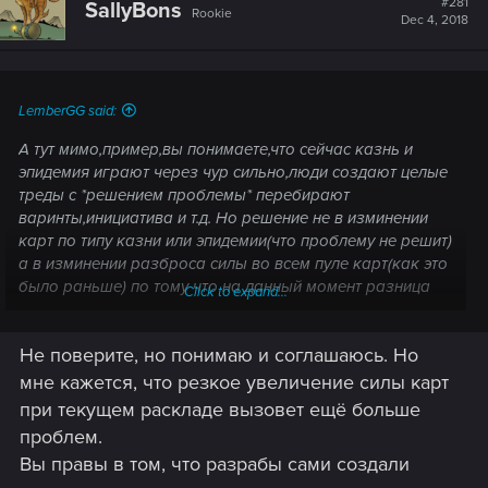
#281
SallyBons
Rookie
Dec 4, 2018
LemberGG said:
А тут мимо,пример,вы понимаете,что сейчас казнь и
эпидемия играют через чур сильно,люди создают целые
треды с *решением проблемы* перебирают
варинты,инициатива и т.д. Но решение не в изминении
карт по типу казни или эпидемии(что проблему не решит)
а в изминении разброса силы во всем пуле карт(как это
было раньше) по тому что на данный момент разница
Click to expand...
между самой сильной и слабой картой это 2-3
силы,грубо говоря,вы играете картами которые
Не поверите, но понимаю и соглашаюсь. Но
подровняли под масс ремувы сами разрабы.
мне кажется, что резкое увеличение силы карт
при текущем раскладе вызовет ещё больше
проблем.
Вы правы в том, что разрабы сами создали