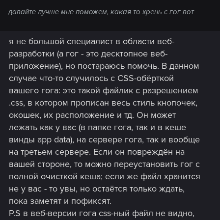
давайте лучше мне поможем, какая то хрень с гог вот
я не большой специалист в области веб-
разработки (а гог - это десктопное веб-
приложение), но постараюсь помочь. В данном
случае что-то случилось с CSS-обёрткой
вашего гога: это такой файлик с разрешением
.css, в котором прописан весь стиль кнопочек,
окошек, их расположение и тд. Он может
лежать как у вас (в папке гога, так и в кеше
винды app data), на сервере гога, так и вообще
на третьем сервере. Если он повреждён на
вашей стороне, то можно переустановить гог с
полной очисткой кеша; если же файл хранится
не у вас - то увы, но остаётся только ждать,
пока заметят и пофиксят.
P.S в веб-версии гога css-ный файл не видно,