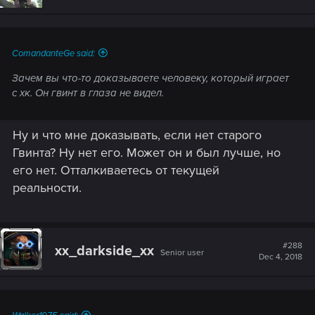
o
n
s
:
ComandanteGe said:
Зачем вы что-то доказываете человеку, который играет
с хк. Он гвинт в глаза не видел.
Ну и что мне доказывать, если нет старого
Гвинта? Ну нет его. Может он и был лучше, но
его нет. Отталкиваетесь от текущей
реальности.
#288
xx_darkside_xx
Senior user
Dec 4, 2018