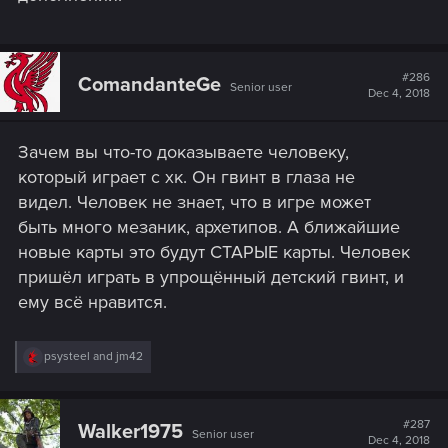
#286
ComandanteGe
Senior user
Dec 4, 2018
Зачем вы что-то доказываете человеку,
который играет с хк. Он гвинт в глаза не
видел. Человек не знает, что в игре может
быть много мезаник, архетипов. А ближайшие
новые карты это будут СТАРЫЕ карты. Человек
пришёл играть в упрощённый детский гвинт, и
ему всё нравится.
R
psysteel
and
jm42
e
a
c
t
#287
Walker1975
Senior user
i
Dec 4, 2018