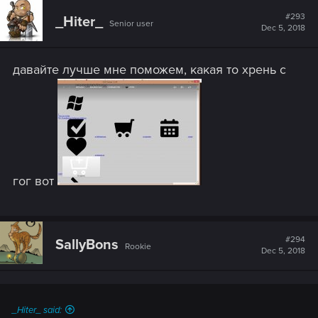
c
t
#293
_Hiter_
Senior user
i
Dec 5, 2018
o
n
s
давайте лучше мне поможем, какая то хрень с
:
гог вот
#294
SallyBons
Rookie
Dec 5, 2018
_Hiter_ said: