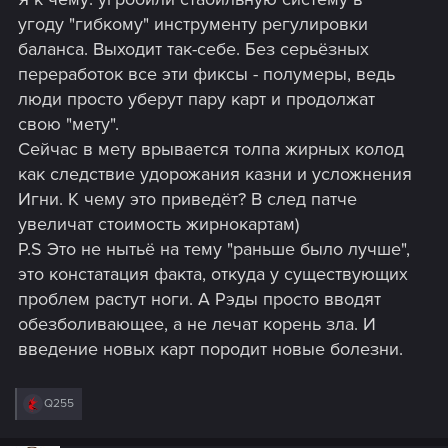
угоду "гибкому" инструменту регулировки
баланса. Выходит так-себе. Без серьёзных
переработок все эти фиксы - полумеры, ведь
люди просто уберут пару карт и продолжат
свою "мету".
Сейчас в мету врывается толпа жирных колод
как следствие удорожания казни и усложнения
Игни. К чему это приведёт? В след патче
увеличат стоимость жирнокартам)
P.S Это не нытьё на тему "раньше было лучше",
это констатация факта, откуда у существующих
проблем растут ноги. А Рэды просто вводят
обезболивающее, а не лечат корень зла. И
введение новых карт породит новые болезни.
R
Q255
e
a