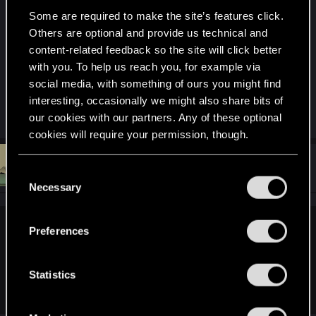
связаных карт. более того подобный апп силы
Some are required to make the site’s features click.
уже был,апокалипсиса не случилось.(Такое
Others are optional and provide us technical and
впечетление что пока Добровольски не
content-related feedback so the site will click better
пройдется по всем граблям Ретаза он не
with you. To help us reach you, for example via
успокоится)
social media, with something of ours you might find
interesting, occasionally we might also share bits of
R
NovijAlMud
,
Guest 4320203
and
Q255
our cookies with our partners. Any of these optional
e
cookies will require your permission, though.
a
c
t
#292
SallyBons
You’ll find all the details regarding our use of cookies
Rookie
i
C
Dec 5, 2018
o
and tweak your preferences regarding them in the
Necessary
o
n
“Settings” menu below.
s
n
:
s
Preferences
Walker1975 said:
e
Это спорно. А так... посмотрим. Сейчас обкатывается
n
базовый набор карт. Более менее все будет понятно
t
Statistics
тогда, когда пойдут добавления карт.
S
e