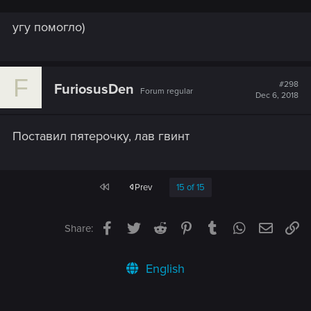
угу помогло)
F
#298
FuriosusDen
Forum regular
Dec 6, 2018
Поставил пятерочку, лав гвинт
First
Prev
15 of 15
Facebook
Twitter
Reddit
Pinterest
Tumblr
WhatsApp
Email
Li
Share:
English