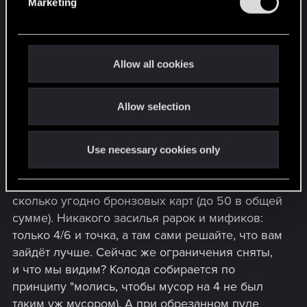
Marketing
l
Я не о том. Понятно, что на фоне ХСа, ТЕСЛа и
e
других игр имеются опасения в неоспоримой
c
доминации дорогих мифико-легендарных
t
колод. На фоне этого и кажется, что провизия
Allow all cookies
i
- это просто гениальная вещь. Но старый (я
o
имею ввиду ОБТшный) гвинт подобной
Allow selection
n
проблемой не страдал благодаря системе
золото/серебро. К примеру, вы могли в колоду
положить Ширру, Золтана, Саскию и
Use necessary cookies only
Королевский Указ (4 золота), Ярпена, Шелдона,
Киарана, Казнь, Дуду, Компресию (6 серебра) и
сколько угодно бронзовых карт (до 50 в общей
сумме). Никакого засилья рарок и мификов:
только 4/6 и точка, а там сами решайте, что вам
зайдёт лучше. Сейчас же ограничения сняты,
и что мы видим? Колода собирается по
принципу "молись, чтобы мусор на 4 не был
таким уж мусором). А при обрезанном пуле