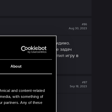
#86
Aug 30, 2023
ки отчётов ушли в никуда видимо.
ра зависает, а в диспетчере задач
ение?! И зачем я только купил игру в
About
#87
Sep 18, 2023
hnical and content-related
l media, with something of
сетью.
ur partners. Any of these