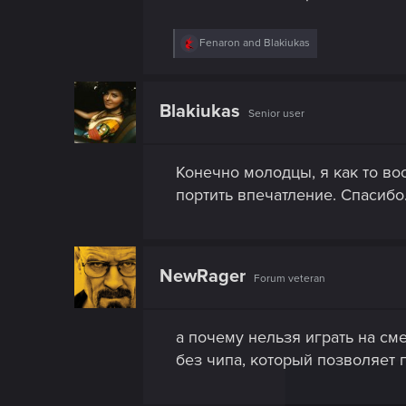
R
Fenaron
and
Blakiukas
e
a
c
t
Blakiukas
Senior user
i
o
n
s
Конечно молодцы, я как то воо
:
портить впечатление. Спасибо
NewRager
Forum veteran
а почему нельзя играть на см
без чипа, который позволяет 