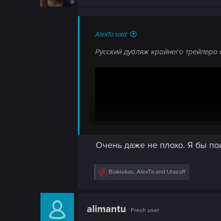
n
n
s
:
AlexTa said:
Русский дубляж крайнего трейлера 
Очень даже не плохо. Я бы пои
R
Blakiukas
,
AlexTa
and
Urazoff
e
a
c
t
alimantu
Fresh user
i
o