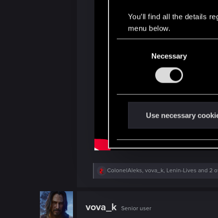
You’ll find all the details
menu below.
C
Necessary
o
n
s
e
n
t
Use necessary cooki
S
e
l
e
R
ColonelAleks
,
vova_k
,
Lenin-Lives
and 2 o
c
e
t
a
c
i
t
vova_k
o
Senior user
i
o