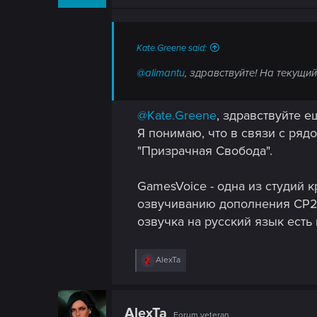
n
s
:
Kate.Greene said:
@alimantu
, здравствуйте! На текущи
@Kate.Greene
, здравствуйте е
Я понимаю, что в связи с ря
"Призрачная Свобода".
GamesVoice - одна из студий 
озвучиванию дополнения CP207
озвучка на русский язык есть 
R
AlexTa
e
a
c
t
AlexTa
Forum veteran
i