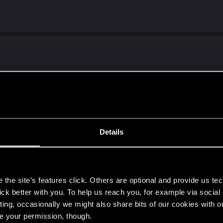
кажется 1.63, игра вообще перестала работать! Десят
ко можно вообще не решает проблему. При запуске иг
ьно электропотребление... Какое ещё к чертям дополн
Details
s
the site’s features click. Others are optional and provide us tec
lick better with you. To help us reach you, for example via socia
йлера английскими голосами актеров. Сделано нейро
ting, occasionally we might also share bits of our cookies with o
re your permission, though.