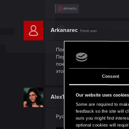
R
alimantu
e
a
c
t
Arkanarec
Fresh user
i
o
n
s
После весеннего обновления, 
:
Переустановка всего что толь
показывает что идёт запредел
этом сраном GOG?
Consent
Our website uses cookie
AlexTa
Forum veteran
Some are required to make 
feedback so the site will c
Русский дубляж крайнего тре
ours you might find interes
optional cookies will requi