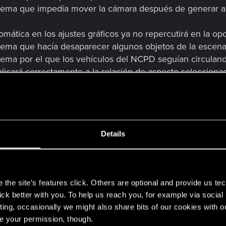
lema que impedía mover la cámara después de generar a 
mática en los ajustes gráficos ya no repercutirá en la opc
ema que hacía desaparecer algunos objetos de la escena 
ema por el que los vehículos del NCPD seguían circulando
aplicará correctamente a la relación de aspecto selecciona
lema por el que una imagen en SmartFrames no aparecía 
a por el que, al abrir el modo foto junto al armario o el 
ema que permitía acceder al modo foto antes de guardar u
rfaz, bloqueando toda acción.
ectos menores del modo foto relacionados con la aparició
Details
era.
problemas de interfaz en el modo foto, los menús de Sma
s
iones deslizantes, errores de localización, efectos de so
the site’s features click. Others are optional and provide us tec
unciones, etcétera.
lick better with you. To help us reach you, for example via socia
olor)
ting, occasionally we might also share bits of our cookies with o
re your permission, though.