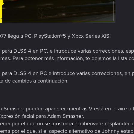
77 llega a PC, PlayStation®5 y Xbox Series X|S!
e para DLSS 4 en PC, e introduce varias correcciones, e
rmas. Para obtener más información, te dejamos la lista 
 para DLSS 4 en PC e introduce varias correcciones, en p
eta de cambios a continuación:
 Smasher pueden aparecer mientras V está en el aire o b
Expresión facial para Adam Smasher.
lema por el que no se mostraba el ciberware resplandec
ema por el que, si el aspecto alternativo de Johnny estab