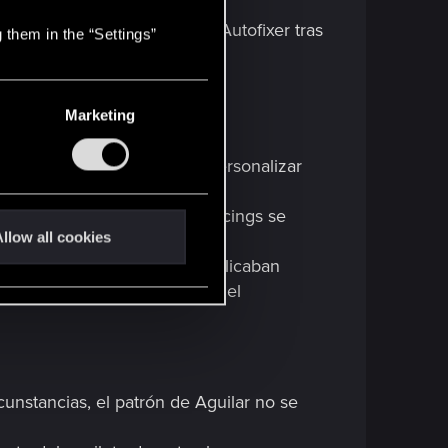
n CrystalCoat activado.
n el tutorial emergente de Autofixer tras
 them in the “Settings”
lCoat y TwinTone.
Marketing
s de avanzar a la sección Personalizar
ón de personajes si los piercings se
llow all cookies
nes de aspecto que no se aplicaban
mas de funcionalidad al usar el
cunstancias, el patrón de Aguilar no se