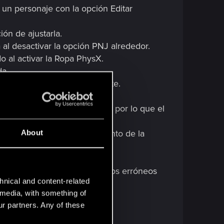
un personaje con la opción Editar
ión de ajustarla.
al desactivar la opción PNJ alrededor.
 al activar la Ropa PhysX.
da.
cuando V no miraba de frente.
alijo, el juego no respondía.
n archivo cargado del todo, por lo que el
n de personajes, el movimiento de la
About
rtFrames y la galería, como
nido ausentes y comportamientos erróneos
hnical and content-related
l media, with something of
ur partners. Any of these