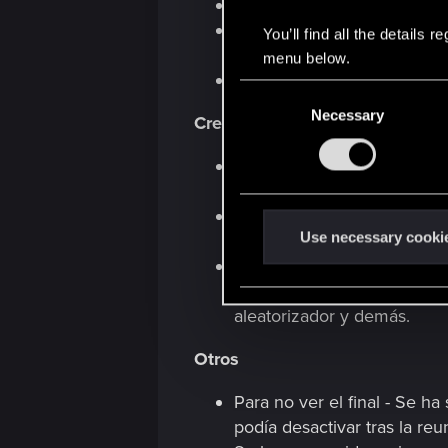
Se han corregido varias inc
Se ha solucionado un probl
You’ll find all the details
completar un contrato de v
menu below.
Se han solucionado varios 
C
Necessary
o
Creación de personajes
n
s
En Creación de personajes,
e
atributos.
n
Se ha solucionado un probl
t
Use necessary cooki
activaban por primera vez p
S
Se han corregido otros as
e
correctamente, elementos vi
l
aleatorizador y demás.
e
c
Otros
t
Para no ver el final - Se h
i
podía desactivar tras la re
o