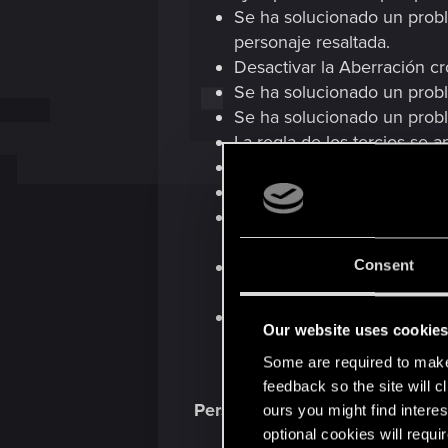
Se ha solucionado un prob
personaje resaltada.
Desactivar la Aberración cro
Se ha solucionado un probl
Se ha solucionado un probl
La regla de los tercios se 
Se ha solucionado un prob
Se ha solucionado un problem
Se ha solucionado un probl
modo podía abrirse sin inte
Se han corregido otros asp
Consent
cámara, los controles, etcét
Se han solucionado varios 
Our website uses cookie
inconsistencias en las opc
Some are required to make 
al interactuar con ciertas f
feedback so the site will c
Personalización de vehículos (c
ours you might find interes
optional cookies will requi