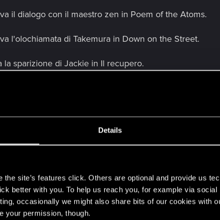
va il dialogo con il maestro zen in Poem of the Atoms.
va l'olochiamata di Takemura in Down on the Street.
la sparizione di Jackie in Il recupero.
impedire di scendere dall'auto in The Beast in Me: La gra
mpedire di ricevere olochiamate e messaggi dopo essersi a
Details
a l'aggiornamento della missione dopo aver aperto il pac
s
 salvataggi danneggiati da un raro problema che rendeva i
the site’s features click. Others are optional and provide us tec
ve. Stiamo ancora indagando sul problema.
lick better with you. To help us reach you, for example via socia
ting, occasionally we might also share bits of our cookies with o
 di riscuotere la ricompensa in Contratto: Libertà di sta
re your permission, though.