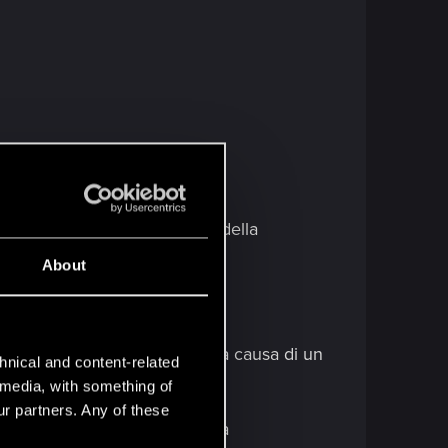
nde gara.
llontanati troppo dall'area della
About
co in Space Oddity.
mpossibile parlare con Judy a causa di un
hnical and content-related
l media, with something of
ur partners. Any of these
mpa. La missione si completerà