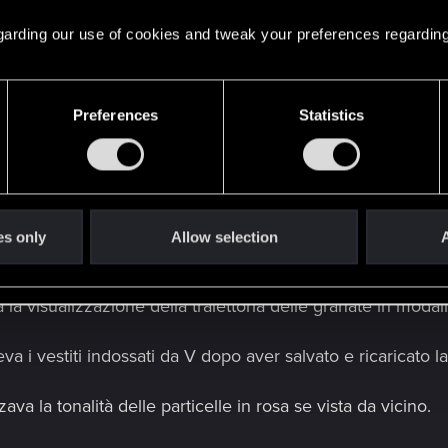
to non poteva riscuotere la ricompensa, e quest'ultima v
 regarding our use of cookies and tweak your preferences regarding
a Delamain silenzioso se V aveva inizialmente rifiutato di
Preferences
Statistics
ausare la sparizione del comando di uscita dalla brainda
l bottino.
es only
Allow selection
A
a visualizzazione della traiettoria delle granate in modali
 i vestiti indossati da V dopo aver salvato e ricaricato la 
va la tonalità delle particelle in rosa se vista da vicino.