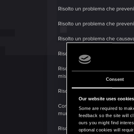
Risolto un problema che preveni
Risolto un problema che preveni
Risolto un problema che causava 
Risolto un problema che poteva 
Risolto un problema che poteva i
missione in A Day in the Life.
Consent
Risolto un problema che impediv
Our website uses cookie
Corretti retro-compatibilmente i
Some are required to make 
muro invisibile in Automatic Lo
feedback so the site will c
ours you might find interes
Risolto un problema che impediva
optional cookies will requi