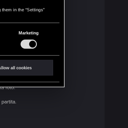
errà fornita automaticamente.
 them in the “Settings”
 aiutarlo in Epistrophy.
Marketing
nce.
llow all cookies
tà foto.
partita.