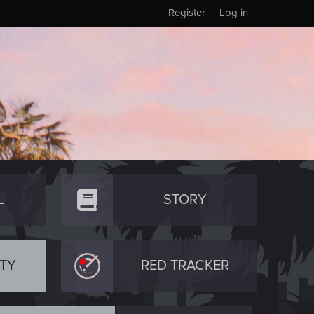
Register
Log in
L
STORY
TY
RED TRACKER