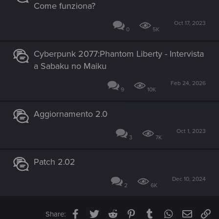
Come funziona?
Oct 17, 2023
0
5K
Cyberpunk 2077:Phantom Liberty - Intervista
a Sabaku no Maiku
Feb 24, 2026
9
10K
Aggiornamento 2.0
Oct 1, 2023
3
7K
Patch 2.02
Dec 10, 2024
2
6K
Facebook
Twitter
Reddit
Pinterest
Tumblr
WhatsApp
Email
Li
Share: