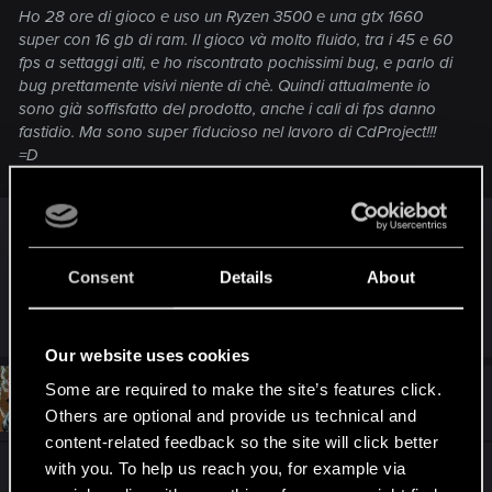
Ho 28 ore di gioco e uso un Ryzen 3500 e una gtx 1660
super con 16 gb di ram. Il gioco và molto fluido, tra i 45 e 60
fps a settaggi alti, e ho riscontrato pochissimi bug, e parlo di
bug prettamente visivi niente di chè. Quindi attualmente io
sono già soffisfatto del prodotto, anche i cali di fps danno
fastidio. Ma sono super fiducioso nel lavoro di CdProject!!!
=D
io ne ho 600 e passa.... non immagini quanto lo
amo.... eppure.... poi capirai che il gioco è solo
bug. Alcuni davvero drammatici che non fanno
Consent
Details
About
funzionare le missioni.
Our website uses cookies
Some are required to make the site’s features click.
#4
Fede2287
Rookie
Feb 26, 2021
Others are optional and provide us technical and
content-related feedback so the site will click better
with you. To help us reach you, for example via
Forza CDPR!