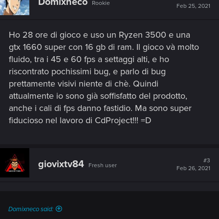
Domixneco
Rookie
i
Feb 25, 2021
o
n
s
Ho 28 ore di gioco e uso un Ryzen 3500 e una
:
gtx 1660 super con 16 gb di ram. Il gioco và molto
fluido, tra i 45 e 60 fps a settaggi alti, e ho
riscontrato pochissimi bug, e parlo di bug
prettamente visivi niente di chè. Quindi
attualmente io sono già soffisfatto del prodotto,
anche i cali di fps danno fastidio. Ma sono super
fiducioso nel lavoro di CdProject!!! =D
#3
giovixtv84
Fresh user
Feb 26, 2021
Domixneco said: