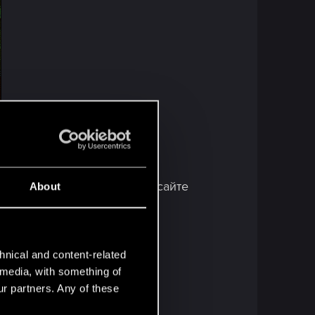
Контратон™», помечены на сайте
About
т магазина «Автофиксер»:
hnical and content-related
l media, with something of
ur partners. Any of these