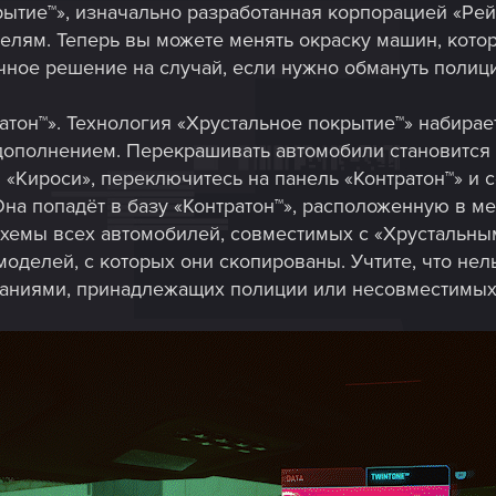
рытие™», изначально разработанная корпорацией «Ре
елям. Теперь вы можете менять окраску машин, кото
чное решение на случай, если нужно обмануть полиц
атон™». Технология «Хрустальное покрытие™» набирает
дополнением. Перекрашивать автомобили становится п
«Кироси», переключитесь на панель «Контратон™» и с
на попадёт в базу «Контратон™», расположенную в ме
хемы всех автомобилей, совместимых с «Хрустальны
моделей, с которых они скопированы. Учтите, что не
даниями, принадлежащих полиции или несовместимых