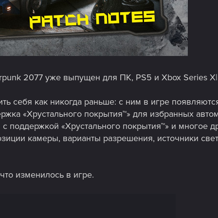
rpunk 2077 уже выпущен для ПК, PS5 и Xbox Series X|
ить себя как никогда раньше: с ним в игре появляют
ержка «Хрустального покрытия™» для избранных авто
 с поддержкой «Хрустального покрытия™» и многое д
зиции камеры, варианты разрешения, источники све
что изменилось в игре.