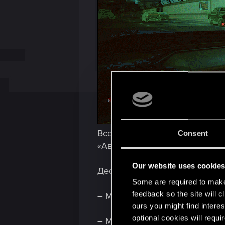
Все транспортные средства, с
Consent
«Автофиксер» значком баллон
Our website uses cookie
Десять наиболее желанных ав
Some are required to make 
feedback so the site will c
– Мидзутани Сион MZ1,
ours you might find interes
optional cookies will requi
– Мидзутани Сион Тарга МЗТ,