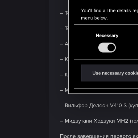
You’ll find all the details
– Тортон Галена GA32t,
menu below.
– Тортон Колби CST40,
C
Necessary
o
n
– Арчер Кварц EC-L r275,
s
e
– Квадра Тайп-66 640 TS,
n
t
Use necessary cooki
– Квадра Тайп-66 680 TS,
S
e
– Махир Супрон FS3-T,
l
e
– Вильфор Делеон V410-S (куп
c
t
– Мидзутани Ходзуки MH2 (тол
i
o
После завершения первого ак