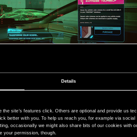
овместимые с системами «Хрустальное покрытие™» и «
Details
чика с краской.
s
томобилей с улиц Найт-Сити добавлены в ассортимен
the site’s features click. Others are optional and provide us tec
lick better with you. To help us reach you, for example via socia
ting, occasionally we might also share bits of our cookies with o
re your permission, though.