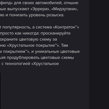
йфилд» для своих автомобилей, отныне
рые выпускают «Эррера», «Мидзутани»,
ию и понизить уровень розыска.
 популярность, а система «Контратон™»
росто как никогда: просканируйте
охраните цветовую схему за
ню «Хрустальное покрытие™». Там
м покрытием™», и уникальные цветовые
льзя продублировать цветовые схемы
 с технологией «Хрустальное