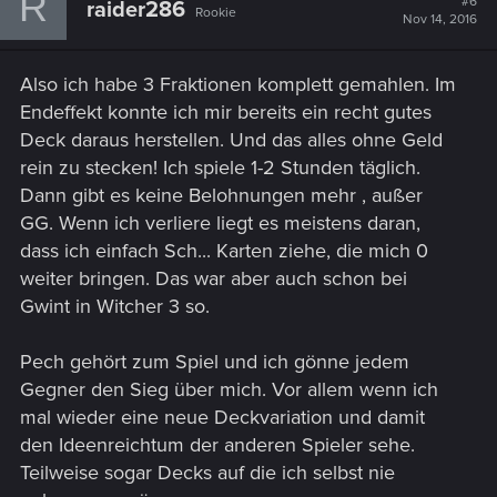
R
#6
raider286
Rookie
i
Nov 14, 2016
o
n
s
Also ich habe 3 Fraktionen komplett gemahlen. Im
:
Endeffekt konnte ich mir bereits ein recht gutes
Deck daraus herstellen. Und das alles ohne Geld
rein zu stecken! Ich spiele 1-2 Stunden täglich.
Dann gibt es keine Belohnungen mehr , außer
GG. Wenn ich verliere liegt es meistens daran,
dass ich einfach Sch... Karten ziehe, die mich 0
weiter bringen. Das war aber auch schon bei
Gwint in Witcher 3 so.
Pech gehört zum Spiel und ich gönne jedem
Gegner den Sieg über mich. Vor allem wenn ich
mal wieder eine neue Deckvariation und damit
den Ideenreichtum der anderen Spieler sehe.
Teilweise sogar Decks auf die ich selbst nie