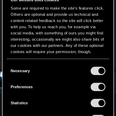
viele andere auch, nicht sonderlich gute
Some are required to make the site’s features click.
Erfahrungen damit gemacht habe (Pay-to-win). Da
Others are optional and provide us technical and
GWENT derzeit aber noch in der Beta ist, würde
content-related feedback so the site will click better
ich sagen: Am besten mal abwarten und schauen
with you. To help us reach you, for example via
was noch kommt
Denn abgesehen, von den
social media, with something of ours you might find
Ingamekäufen, gefällt mir das Game sehr gut und
interesting, occasionally we might also share bits of
ich finde bis jetzt hat CDPR wirklich gute Arbeit
our cookies with our partners. Any of these optional
geleistet.​
cookies will require your permission, though.
Last edited:
Nov 17, 2016
You’ll find all the details regarding our use of cookies
C
and tweak your preferences regarding them in the
Necessary
o
“Settings” menu below.
n
#13
Lotherien
Moderator
Nov 17, 2016
s
Preferences
e
n
t
Statistics
FaolanLuna;n7000670 said:
S
Wie bereits meine Vorgänger schon gesagt haben, finde ich
e