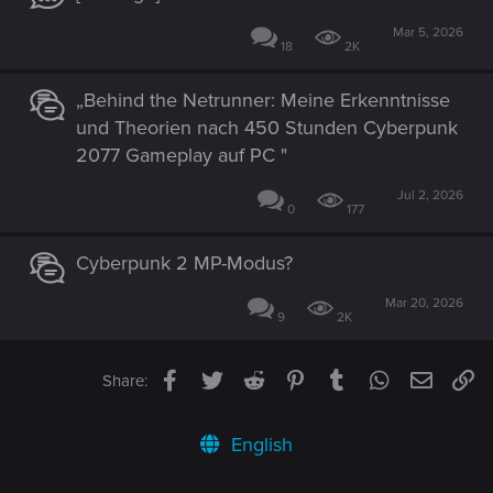
Mar 5, 2026
18
2K
„Behind the Netrunner: Meine Erkenntnisse
und Theorien nach 450 Stunden Cyberpunk
2077 Gameplay auf PC "
Jul 2, 2026
0
177
Cyberpunk 2 MP-Modus?
Mar 20, 2026
9
2K
Facebook
Twitter
Reddit
Pinterest
Tumblr
WhatsApp
Email
Li
Share:
English