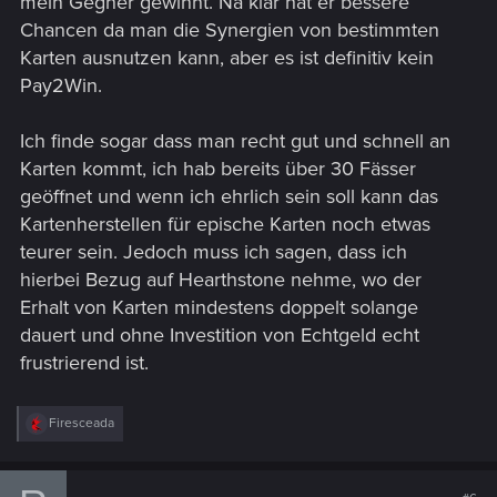
mein Gegner gewinnt. Na klar hat er bessere
Chancen da man die Synergien von bestimmten
Karten ausnutzen kann, aber es ist definitiv kein
Pay2Win.
Ich finde sogar dass man recht gut und schnell an
Karten kommt, ich hab bereits über 30 Fässer
geöffnet und wenn ich ehrlich sein soll kann das
Kartenherstellen für epische Karten noch etwas
teurer sein. Jedoch muss ich sagen, dass ich
hierbei Bezug auf Hearthstone nehme, wo der
Erhalt von Karten mindestens doppelt solange
dauert und ohne Investition von Echtgeld echt
frustrierend ist.
R
Firesceada
e
a
c
t