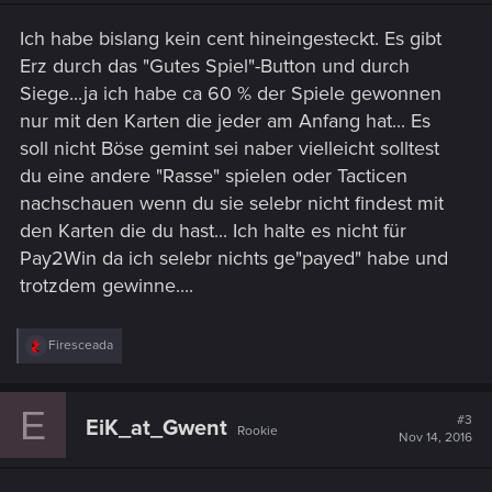
Ich habe bislang kein cent hineingesteckt. Es gibt
Erz durch das "Gutes Spiel"-Button und durch
Siege...ja ich habe ca 60 % der Spiele gewonnen
nur mit den Karten die jeder am Anfang hat... Es
soll nicht Böse gemint sei naber vielleicht solltest
du eine andere "Rasse" spielen oder Tacticen
nachschauen wenn du sie selebr nicht findest mit
den Karten die du hast... Ich halte es nicht für
Pay2Win da ich selebr nichts ge"payed" habe und
trotzdem gewinne....
R
Firesceada
e
a
c
E
t
#3
EiK_at_Gwent
Rookie
i
Nov 14, 2016
o
n
s