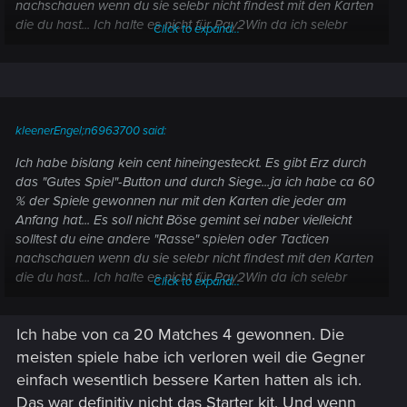
nachschauen wenn du sie selebr nicht findest mit den Karten
die du hast... Ich halte es nicht für Pay2Win da ich selebr
Click to expand...
nichts ge"payed" habe und trotzdem gewinne....
kleenerEngel;n6963700 said:
Ich habe bislang kein cent hineingesteckt. Es gibt Erz durch
das "Gutes Spiel"-Button und durch Siege...ja ich habe ca 60
% der Spiele gewonnen nur mit den Karten die jeder am
Anfang hat... Es soll nicht Böse gemint sei naber vielleicht
solltest du eine andere "Rasse" spielen oder Tacticen
nachschauen wenn du sie selebr nicht findest mit den Karten
die du hast... Ich halte es nicht für Pay2Win da ich selebr
Click to expand...
nichts ge"payed" habe und trotzdem gewinne....
Ich habe von ca 20 Matches 4 gewonnen. Die
meisten spiele habe ich verloren weil die Gegner
einfach wesentlich bessere Karten hatten als ich.
Das war definitiv nicht das Starter kit. Und wenn