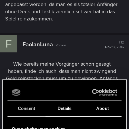
angepasst werden, da man es als totaler Anfänger
ohne Deck und Taktik ziemlich schwer hat in das
Spiel reinzukommen.
F
#12
FaolanLuna
Rookie
Nov 17, 2016
Wie bereits meine Vorgänger schon gesagt
haben, finde ich auch, dass man nicht zwingend
Geld reinstecken muss um zu gewinnen. Anfangs
war ich auch nicht wirklich glücklich damit, dass
man Geld bezahlen soll, da ja, soweit ich weiß,
GWENT bei dem offiziellen Release ohnehin
schon Geld kosten soll. Ich wäre natürlich auch
Consent
Details
About
glücklicher, wenn man einmal für die Anschaffung
bezahlt und dann nicht mehr mit Ingamekäufen
konfrontiert wird, da ich leider, wie vermutlich
Our website uses cookies