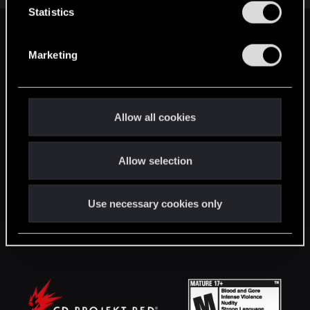
t
Statistics
S
Facebook
Twitter
Reddit
Pinterest
Tumblr
WhatsApp
Email
Li
Share:
e
Marketing
l
English
e
c
t
Allow all cookies
STAY CONNECTED
i
o
Allow selection
n
Use necessary cookies only