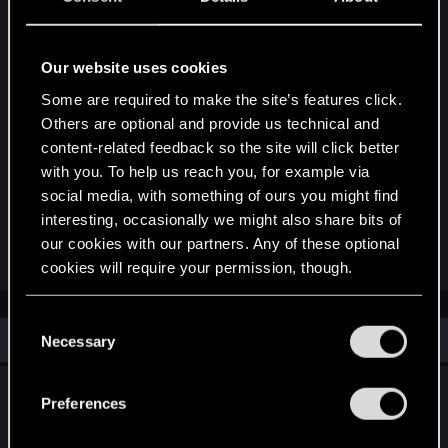
Приветствую всех. Ранее когда-то поднимал
этот вопрос, но тогда еще не было
официального редактора, да и вообще много
Our website uses cookies
воды утекло, поэтому спрошу еще раз: можно
Some are required to make the site’s features click.
ли с помощью редактора взять озвучку из
Others are optional and provide us technical and
версии 1.32 и добавить в текущую некстген?
content-related feedback so the site will click better
Очень уж бьет по ушам до сих пор не
with you. To help us reach you, for example via
исправленная озвучка Дикой охоты без
social media, with something of ours you might find
шлемов, Ворожея после выхода из транса,
interesting, occasionally we might also share bits of
Всебога и т.д.
our cookies with our partners. Any of these optional
cookies will require your permission, though.
You’ll find all the details regarding our use of cookies
C
Similar threads
and tweak your preferences regarding them in the
Necessary
o
“Settings” menu below.
n
Отмена озвучки в ДЛС. почему ??
s
Preferences
e
Jun 15, 2023
42
9K
n