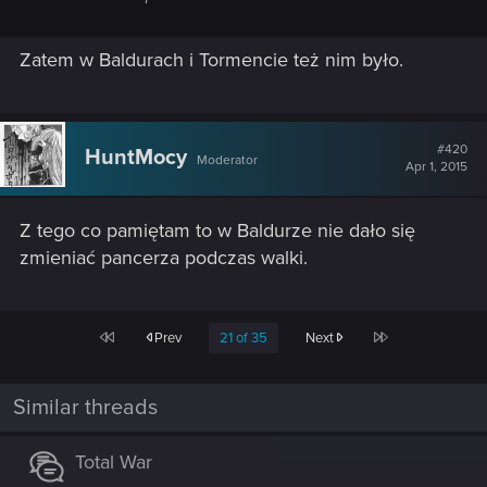
Zatem w Baldurach i Tormencie też nim było.
#420
HuntMocy
Moderator
Apr 1, 2015
Z tego co pamiętam to w Baldurze nie dało się
zmieniać pancerza podczas walki.
First
Last
Prev
21 of 35
Next
Similar threads
Total War