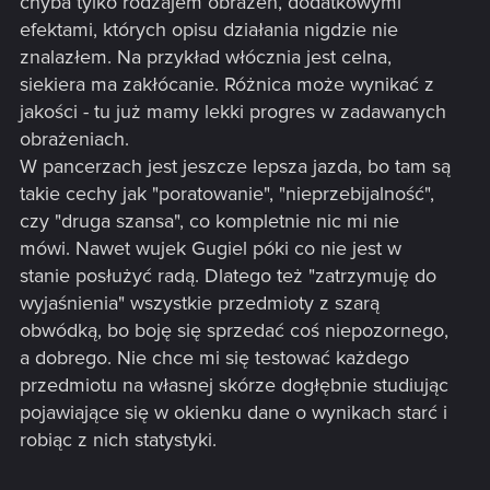
chyba tylko rodzajem obrażeń, dodatkowymi
efektami, których opisu działania nigdzie nie
znalazłem. Na przykład włócznia jest celna,
siekiera ma zakłócanie. Różnica może wynikać z
jakości - tu już mamy lekki progres w zadawanych
obrażeniach.
W pancerzach jest jeszcze lepsza jazda, bo tam są
takie cechy jak "poratowanie", "nieprzebijalność",
czy "druga szansa", co kompletnie nic mi nie
mówi. Nawet wujek Gugiel póki co nie jest w
stanie posłużyć radą. Dlatego też "zatrzymuję do
wyjaśnienia" wszystkie przedmioty z szarą
obwódką, bo boję się sprzedać coś niepozornego,
a dobrego. Nie chce mi się testować każdego
przedmiotu na własnej skórze dogłębnie studiując
pojawiające się w okienku dane o wynikach starć i
robiąc z nich statystyki.