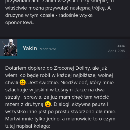
przywołańcami. Zanim wszystkie trzy sklepie, to
właściwie można przywołać następną trójkę. A
drużyna w tym czasie - radośnie wtyka
oponentowi..
#414
Yakin
Moderator
Apr 1, 2015
Dotarłem dopiero do Złoconej Doliny, ale już
wiem, co będę robił w każdej najbliższej wolnej
chwili
. Jest świetnie. Niedźwiedź, który mnie
szlachtuje w jaskini w Leśnym Jarze na dwa
strzały i sprawia, że już mam chęć tam wrócić
razem z drużyną
. Dialogi, aktywna pauza i
wszystko inne jest po prostu stworzone dla mnie.
Martwi mnie tylko jedno, a mianowicie to o czym
tutaj napisał kolega: