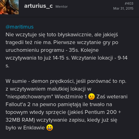
#403
arturius_c
Mentor
Mar 31, 2015
@maritimus
Nie wczytuje się toto błyskawicznie, ale jakiejś
tragedii też nie ma. Pierwsze wczytanie gry po
uruchomieniu programu - 35s. Kolejne
wczytywania to już 14-15 s. Wczytanie lokacji - 9-14
s.
W sumie - demon prędkości, jeśli porównać to np.
z wczytywaniem malutkiej lokacji w
"niespatchowanym" Wiedźminie 1
Zaś weterani
Fallout'a 2 na pewno pamiętają ile trwało na
topowym wtedy sprzęcie (jakieś Pentium 200 +
32MB RAM) wczytywanie zapisu, kiedy już się
było w Enklawie