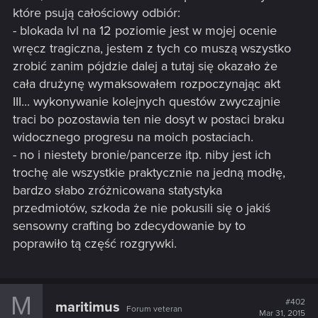
które psują całościowy odbiór:
- blokada lvl na 12 poziomie jest w mojej ocenie
wręcz tragiczna, jestem z tych co muszą wszystko
zrobić zanim pójdzie dalej a tutaj się okazało że
cała drużynę wymaksowałem rozpoczynając akt
III... wykonywanie kolejnych questów zwyczajnie
traci bo pozostawia ten nie dosyt w postaci braku
widocznego progresu na moich postaciach.
- no i niestety bronie/pancerze itp. niby jest ich
trochę ale wszystkie praktycznie na jedną modłę,
bardzo słabo zróżnicowana statystyka
przedmiotów, szkoda że nie pokusili się o jakiś
sensowny crafting bo zdecydowanie by to
poprawiło tą część rozgrywki.
M
#402
maritimus
Forum veteran
Mar 31, 2015