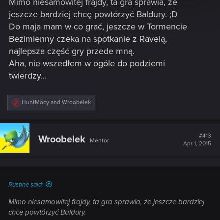
Mimo niesamowitej frajdy, ta gra sprawia, że
jeszcze bardziej chcę powtórzyć Baldury. ;D
Do maja mam w co grać, jeszcze w Tormencie
Bezimienny czeka na spotkanie z Ravelą,
najlepsza część gry przede mną.
Aha, nie wszedłem w ogóle do podziemi
twierdzy...
R
HuntMocy
and
Wroobelek
e
a
c
t
#413
Wroobelek
Mentor
i
Apr 1, 2015
o
n
s
:
Rustine said:
Mimo niesamowitej frajdy, ta gra sprawia, że jeszcze bardziej
chcę powtórzyć Baldury.