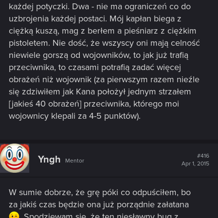
każdej potyczki. Dwa - nie ma ograniczeń co do
uzbrojenia każdej postaci. Mój kapłan biega z
ciężką kuszą, mag z berłem a pieśniarz z ciężkim
pistoletem. Nie dość, że wszyscy oni mają celność
niewiele gorszą od wojowników, to jak już trafią
przeciwnika, to czasami potrafią zadać więcej
obrażeń niż wojownik (za pierwszym razem nieźle
się zdziwiłem jak Kana położył jednym strzałem
[jakieś 40 obrażeń] przeciwnika, którego moi
wojownicy klepali za 4-5 punktów).
#416
Yngh
Mentor
Apr 1, 2015
W sumie dobrze, że grę póki co odpuściłem, bo
za jakiś czas będzie ona już porządnie załatana
. Spodziewam się, że ten niesławny bug z