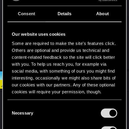
sprzedawać. Ja "do wyjaśnienia" zostawiam tylko
przedmioty z indywidualnymi nazwami, a i te dość
Consent
Details
About
szybko kończą u kupca (przegląd robię przy okazji
odwiedzin w twierdzy, gdzie ma się dostęp do
całej drużyny).
Our website uses cookies
Some are required to make the site’s features click.
PS. Obok kosmicznego, można też zdobyć
Others are optional and provide us technical and
zwykłego prosiaka.
content-related feedback so the site will click better
with you. To help us reach you, for example via
social media, with something of ours you might find
interesting, occasionally we might also share bits of
#411
Wroobelek
Mentor
Mar 31, 2015
our cookies with our partners. Any of these optional
cookies will require your permission, though.
Ktoś się pytał o jakiś lepszy rapier -
You’ll find all the details regarding our use of cookies
"Powściągliwość" jest na drugim poziomie
C
and tweak your preferences regarding them in the
Necessary
Bezkresnych Ścieżek Od Nuy pod Warownią.
o
“Settings” menu below.
n
Właściwości: celność 1, ochrona i celność 3 - co
s