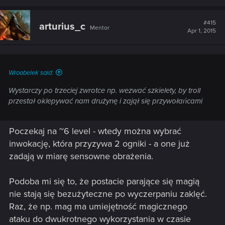
#415
arturius_c
Mentor
Apr 1, 2015
Wroobelek said:
Wystarczy po trzeciej zwrotce np. wezwać szkielety, by troll
przestał oklepywać nam drużynę i zajął się przywołańcami
Poczekaj na ~6 level - wtedy można wybrać
inwokację, która przyzywa 2 ogniki - a one już
zadają w miarę sensowne obrażenia.
Podoba mi się to, że postacie parające się magią
nie stają się bezużyteczne po wyczerpaniu zaklęć.
Raz, że np. mag ma umiejętność magicznego
ataku do dwukrotnego wykorzystania w czasie