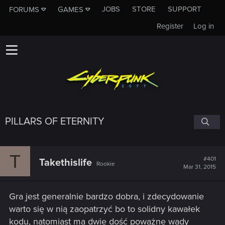
JOBS
STORE
SUPPORT
FORUMS
GAMES
Register
Log in
PILLARS OF ETERNITY
T
#401
Takethislife
Rookie
Mar 31, 2015
Gra jest generalnie bardzo dobra, i zdecydowanie
warto się w nią zaopatrzyć bo to solidny kawałek
kodu, natomiast ma dwie dość poważne wady