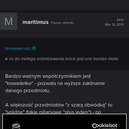
M
#410
maritimus
Forum veteran
Mar 31, 2015
Wroobelek said:
A co do małego zróżnicowania broni: jest ono bardzo małe.
Bardzo ważnym współczynnikiem jest
"kowadełko" - pozwala na wyższe zaklinanie
danego przedmiotu.
A większość przedmiotów "z szarą obwódką" to
"solidne" (takie pillarsowe "plus jeden") - po
obłożeniu całej drużyny odpowiednimi (o ile nie
mamy nic lepszego), można to śmiało