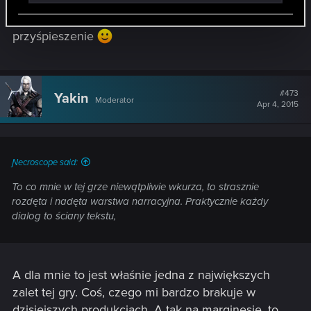
@Rustine
No właśnie większość czasu mam włączone
przyśpieszenie
#473
Yakin
Moderator
Apr 4, 2015
Ɲecroscope said:
To co mnie w tej grze niewątpliwie wkurza, to strasznie
rozdęta i nadęta warstwa narracyjna. Praktycznie każdy
dialog to ściany tekstu,
A dla mnie to jest właśnie jedna z największych
zalet tej gry. Coś, czego mi bardzo brakuje w
dzisiejszych produkcjach. A tak na marginesie, to