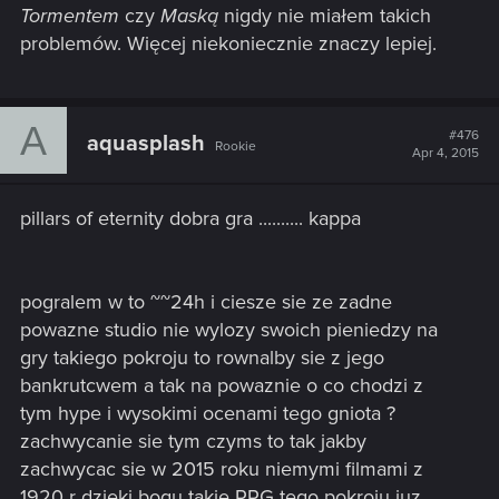
Tormentem
czy
Maską
nigdy nie miałem takich
problemów. Więcej niekoniecznie znaczy lepiej.
A
#476
aquasplash
Rookie
Apr 4, 2015
pillars of eternity dobra gra .......... kappa
pogralem w to ~~24h i ciesze sie ze zadne
powazne studio nie wylozy swoich pieniedzy na
gry takiego pokroju to rownalby sie z jego
bankrutcwem a tak na powaznie o co chodzi z
tym hype i wysokimi ocenami tego gniota ?
zachwycanie sie tym czyms to tak jakby
zachwycac sie w 2015 roku niemymi filmami z
1920 r dzieki bogu takie RPG tego pokroju juz