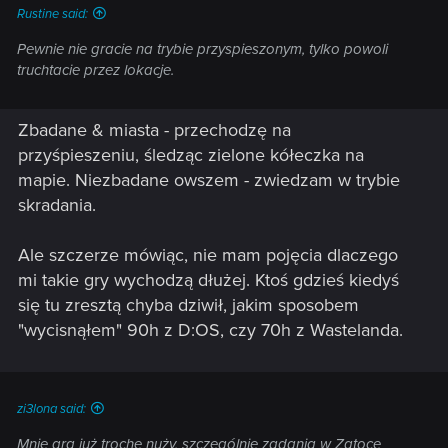
Rustine said:
Pewnie nie gracie na trybie przyspieszonym, tylko powoli
truchtacie przez lokacje.
Zbadane & miasta - przechodzę na
przyśpieszeniu, śledząc zielone kółeczka na
mapie. Niezbadane owszem - zwiedzam w trybie
skradania.
Ale szczerze mówiąc, nie mam pojęcia dlaczego
mi takie gry wychodzą dłużej. Ktoś gdzieś kiedyś
się tu zresztą chyba dziwił, jakim sposobem
"wycisnąłem" 90h z D:OS, czy 70h z Wastelanda.
zi3lona said:
Mnie gra już trochę nuży, szczególnie zadania w Zatoce