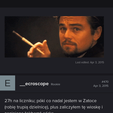
Last edited:
Apr 3, 2015
E
#470
__ecroscope
Rookie
Apr 3, 2015
27h na liczniku; póki co nadal jestem w Zatoce
(robię trupią dzielnicę), plus zaliczyłem tę wioskę i