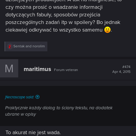
czy można prosić o wsadzanie informacji
dotyczących fabuły, sposobów przejścia
poszczególnych zadań itp w spoilery? Bo jednak
ciekawiej odkrywać to wszystko samemu
.
R
Sentak
and
norolim
e
a
c
M
t
#474
maritimus
Forum veteran
i
Apr 4, 2015
o
n
s
:
Ɲecroscope said:
Praktycznie każdy dialog to ściany tekstu, na dodatek
ubrane w opisy
To akurat nie jest wada.