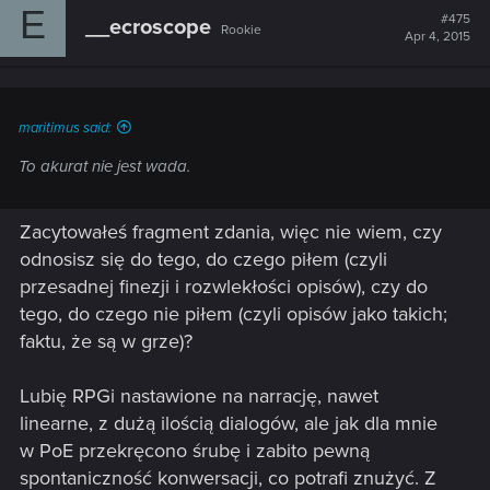
E
#475
__ecroscope
Rookie
Apr 4, 2015
maritimus said:
To akurat nie jest wada.
Zacytowałeś fragment zdania, więc nie wiem, czy
odnosisz się do tego, do czego piłem (czyli
przesadnej finezji i rozwlekłości opisów), czy do
tego, do czego nie piłem (czyli opisów jako takich;
faktu, że są w grze)?
Lubię RPGi nastawione na narrację, nawet
linearne, z dużą ilością dialogów, ale jak dla mnie
w PoE przekręcono śrubę i zabito pewną
spontaniczność konwersacji, co potrafi znużyć. Z