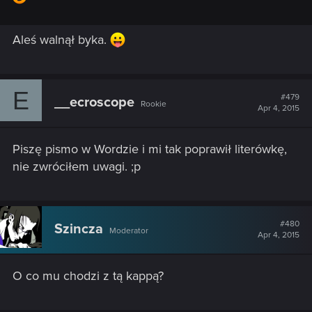
Aleś walnął byka.
E
#479
__ecroscope
Rookie
Apr 4, 2015
Piszę pismo w Wordzie i mi tak poprawił literówkę,
nie zwróciłem uwagi. ;p
#480
Szincza
Moderator
Apr 4, 2015
O co mu chodzi z tą kappą?