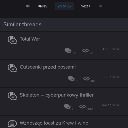
First
Last
Prev
24 of 35
Next
Similar threads
Total War
Apr 3, 2026
29
6K
Cutscenki przed bossami
Jul 7, 2026
0
101
Skeleton – cyberpunkowy thriller.
Jun 17, 2026
4
982
Wznosząc toast za Krew i wino