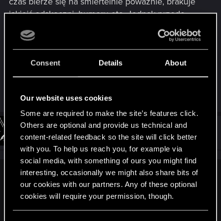
czas bierze się na śmiertelnie poważnie, brakuje
jakiejś odskoczni, humoru etc. Jednak przede
wszystkim brakuje mi w tym wszystkim jakiejś
bardziej osobistej płaszczyzny, która pozwoliłaby
lepiej wczuć się w postać i nawiązać bliższe
relacje z towarzyszami, którzy póki co są zbiorem
Consent
Details
About
gadających głów. Reasumując: za dużo Sawyer'a,
za mało Zietsa i Maski Zdrajcy.
Our website uses cookies
Some are required to make the site’s features click.
Others are optional and provide us technical and
#471
norolim
Rookie
content-related feedback so the site will click better
Apr 3, 2015
with you. To help us reach you, for example via
social media, with something of ours you might find
interesting, occasionally we might also share bits of
Rustine said:
our cookies with our partners. Any of these optional
Mam nadzieję, że Pillars of Eternity 2 będzie [...] z [...]
cookies will require your permission, though.
romansami.
You’ll find all the details regarding our use of cookies