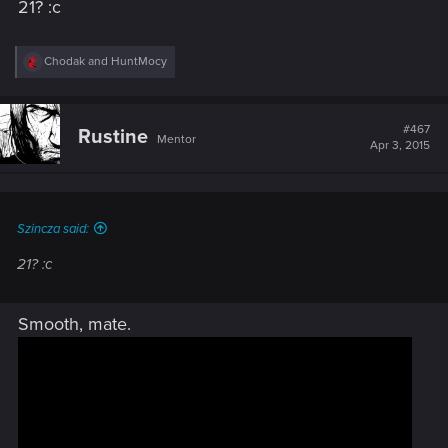
21? :c
R
Chodak
and
HuntMocy
e
a
c
t
#467
Rustine
Mentor
i
Apr 3, 2015
o
n
s
:
Szincza said:
21? :c
Smooth, mate.