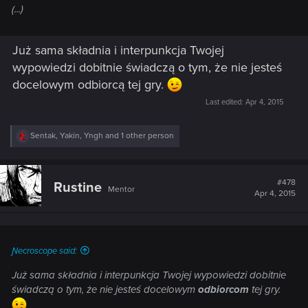
(...)
Już sama składnia i interpunkcja Twojej
wypowiedzi dobitnie świadczą o tym, że nie jesteś
docelowym odbiorcą tej gry.
Last edited:
Apr 4, 2015
R
Sentak
,
Yakin
,
Yngh
and 1 other person
e
a
c
t
#478
Rustine
Mentor
i
Apr 4, 2015
o
n
s
:
Ɲecroscope said:
Już sama składnia i interpunkcja Twojej wypowiedzi dobitnie
świadczą o tym, że nie jesteś docelowym
odbiorcom
tej gry.