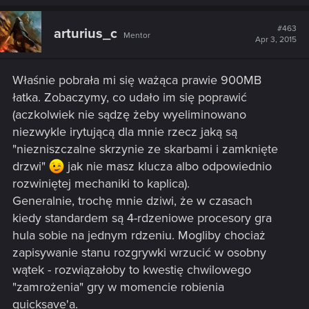
#463
arturius_c
Mentor
Apr 3, 2015
Właśnie pobrała mi się ważąca prawie 900MB
łatka. Zobaczymy, co udało im się poprawić
(aczkolwiek nie sądzę żeby wyeliminowano
niezwykle irytującą dla mnie rzecz jaką są
"niezniszczalne skrzynie ze skarbami i zamknięte
drzwi"
jak nie masz klucza albo odpowiednio
rozwiniętej mechaniki to kaplica).
Generalnie, trochę mnie dziwi, że w czasach
kiedy standardem są 4-rdzeniowe procesory gra
hula sobie na jednym rdzeniu. Mogliby chociaż
zapisywanie stanu rozgrywki wrzucić w osobny
wątek - rozwiązałoby to kwestię chwilowego
"zamrożenia" gry w momencie robienia
quicksave'a.