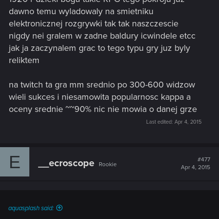
dawno temu wyladowaly na smietniku
elektronicznej rozgrywki tak tak naszczescie
nigdy nei gralem w zadne baldury icwindele etcc
jak ja zaczynalem grac to tego typu gry juz byly
reliktem
na twitch ta gra mm srednio po 300-600 widzow
wieli sukces i niesamowita popularnosc kappa a
oceny srednie ~~90% nic nie mowia o danej grze
Last edited:
Apr 4, 2015
E
#477
__ecroscope
Rookie
Apr 4, 2015
aquasplash said: