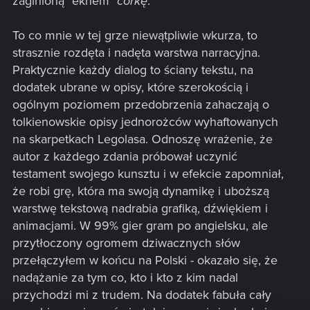
zaginioną *ekhem*
córkę
.
To co mnie w tej grze niewątpliwie wkurza, to
strasznie rozdęta i nadęta warstwa narracyjna.
Praktycznie każdy dialog to ściany tekstu, na
dodatek ubrane w opisy, które szerokością i
ogólnym poziomem przedobrzenia zahaczają o
tolkienowskie opisy jednorożców wyhaftowanych
na skarpetkach Legolasa. Odnoszę wrażenie, że
autor z każdego zdania próbował uczynić
testament swojego kunsztu i w efekcie zapomniał,
że robi grę, która ma swoją dynamikę i uboższą
warstwę tekstową nadrabia grafiką, dźwiękiem i
animacjami. W 99% gier gram po angielsku, ale
przytłoczony ogromem dziwacznych słów
przełączyłem w końcu na Polski - okazało się, że
nadążanie za tym co, kto i kto z kim nadal
przychodzi mi z trudem. Na dodatek fabuła cały