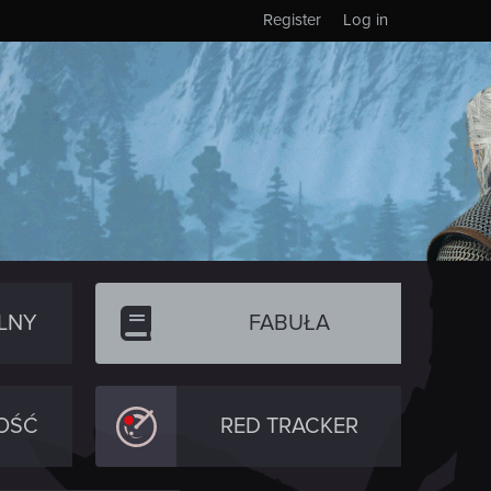
Register
Log in
LNY
FABUŁA
OŚĆ
RED TRACKER