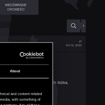
WIEDŹMIŃSKIE
OPOWIEŚCI
+
#1
Oct 12, 2020
cach jest głośniejszy.
About
iążkami (są po dwóch stronach łóżka,
otworzyć...
hnical and content-related
l media, with something of
ur partners. Any of these