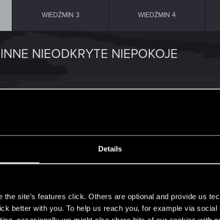
WIEDŹMIN 3
WIEDŹMIN 4
 INNE NIEODKRYTE NIEPOKOJE
 świątyni, w tle słychać płacz dziecka. W niektórych miejs
więku?
Details
 gdy Geralt użyje medalionu, podświetla dwie półki z ks
s
e ktoś o co chodzi?
iami. Medalion również je podświetla, ale nie da się ich 
the site’s features click. Others are optional and provide us tec
lick better with you. To help us reach you, for example via socia
ting, occasionally we might also share bits of our cookies with o