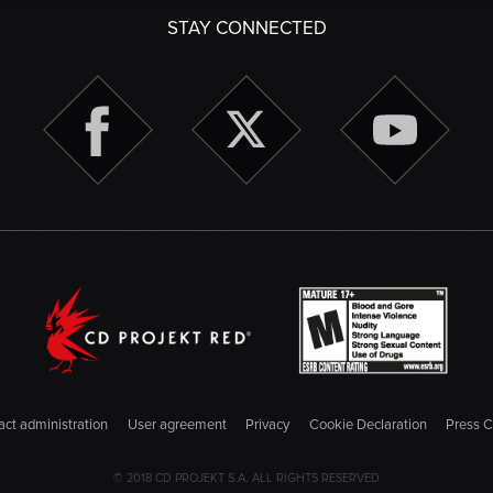
STAY CONNECTED
ct administration
User agreement
Privacy
Cookie Declaration
Press C
© 2018 CD PROJEKT S.A. ALL RIGHTS RESERVED