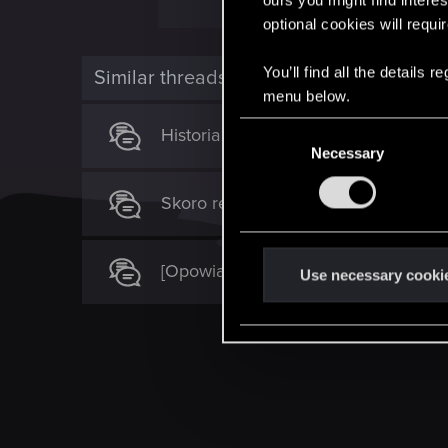
optional cookies will requi
You’ll find all the details
Similar threads
menu below.
C
Historia Podróży Alzura
Necessary
o
n
Skoro reszta, to i koziek. Niedojrza
s
e
n
[Opowiadanie] Piętnaście lat później
t
Use necessary cooki
S
e
l
e
c
t
i