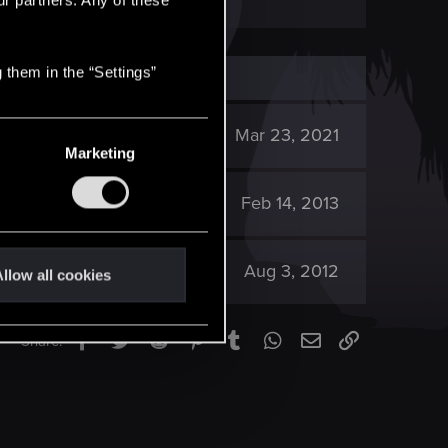
 them in the “Settings”
3K
Mar 23, 2021
Marketing
985
Feb 14, 2013
3K
Aug 3, 2012
llow all cookies
Facebook
Twitter
Reddit
Pinterest
Tumblr
WhatsApp
Email
Link
Share: