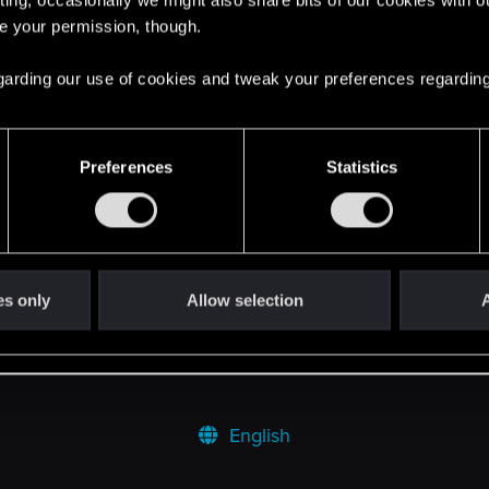
re your permission, though.
 regarding our use of cookies and tweak your preferences regarding
1
Preferences
Statistics
łe słowa młodego autora.
41
46
es only
Allow selection
A
English