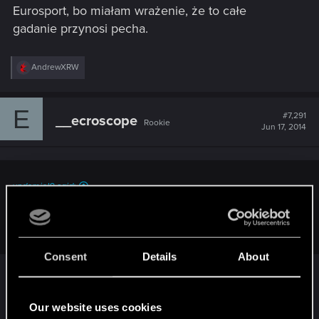
Eurosport, bo miałam wrażenie, że to całe
gadanie przynosi pecha.
R
AndrewXRW
e
a
c
E
t
#7,291
__ecroscope
Rookie
i
Jun 17, 2014
o
n
s
:
undomiel9 said:
Ile razy słyszę, że "niewykorzystane okazje się mszczą", to aż
mi się nóż w kieszeni otwiera
Consent
Details
About
Niech Ci się otwiera, co chce, ale to szczera
prawda.
Our website uses cookies