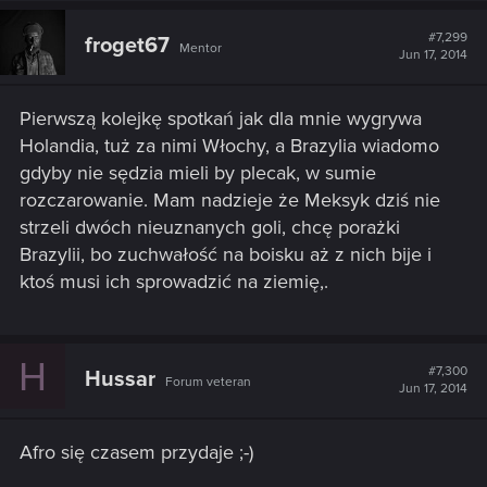
#7,299
froget67
Mentor
Jun 17, 2014
Pierwszą kolejkę spotkań jak dla mnie wygrywa
Holandia, tuż za nimi Włochy, a Brazylia wiadomo
gdyby nie sędzia mieli by plecak, w sumie
rozczarowanie. Mam nadzieje że Meksyk dziś nie
strzeli dwóch nieuznanych goli, chcę porażki
Brazylii, bo zuchwałość na boisku aż z nich bije i
ktoś musi ich sprowadzić na ziemię,.
H
#7,300
Hussar
Forum veteran
Jun 17, 2014
Afro się czasem przydaje ;-)