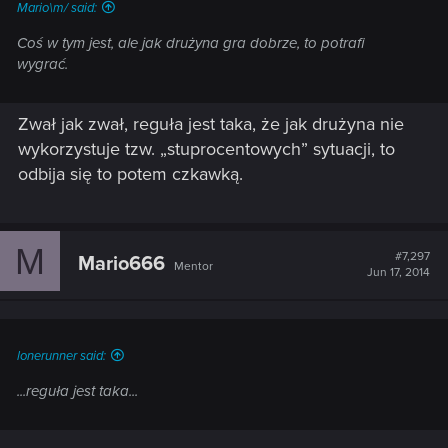
Mario\m/ said:
Coś w tym jest, ale jak drużyna gra dobrze, to potrafi
wygrać.
Zwał jak zwał, reguła jest taka, że jak drużyna nie
wykorzystuje tzw. „stuprocentowych” sytuacji, to
odbija się to potem czkawką.
M
#7,297
Mario666
Mentor
Jun 17, 2014
lonerunner said:
...reguła jest taka...