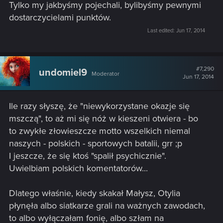
Tylko my jakbyśmy pojechali, bylibyśmy pewnymi
dostarczycielami punktów.
Last edited:
Jun 17, 2014
#7,290
undomiel9
Moderator
Jun 17, 2014
Ile razy słyszę, że "niewykorzystane okazje się
mszczą", to aż mi się nóż w kieszeni otwiera - bo
to zwykłe złowieszcze motto wszelkich niemal
naszych - polskich - sportowych batalii, grr ;p
I jeszcze, że się ktoś "spalił psychicznie".
Uwielbiam polskich komentatorów...
Dlatego właśnie, kiedy skakał Małysz, Otylia
płynęła albo siatkarze grali na ważnych zawodach,
to albo wyłączałam fonię, albo szłam na