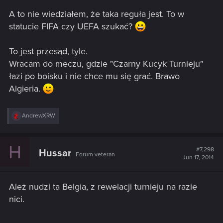
A to nie wiedziałem, że taka reguła jest. To w
statucie FIFA czy UEFA szukać?
To jest przesąd, tyle.
Wracam do meczu, gdzie "Czarny Kucyk Turnieju"
łazi po boisku i nie chce mu się grać. Brawo
Algieria.
R
AndrewXRW
e
a
c
H
t
#7,298
Hussar
Forum veteran
i
Jun 17, 2014
o
n
s
Ależ nudzi ta Belgia, z rewelacji turnieju na razie
:
nici.