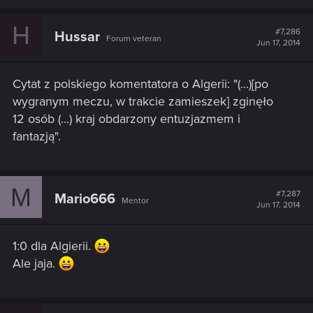
H
#7,286
Hussar
Forum veteran
Jun 17, 2014
Cytat z polskiego komentatora o Algerii: "(...)[po
wygranym meczu, w trakcie zamieszek] zginęło
12 osób (...) kraj obdarzony entuzjazmem i
fantazją".
M
#7,287
Mario666
Mentor
Jun 17, 2014
1:0 dla Algierii.
Ale jaja.