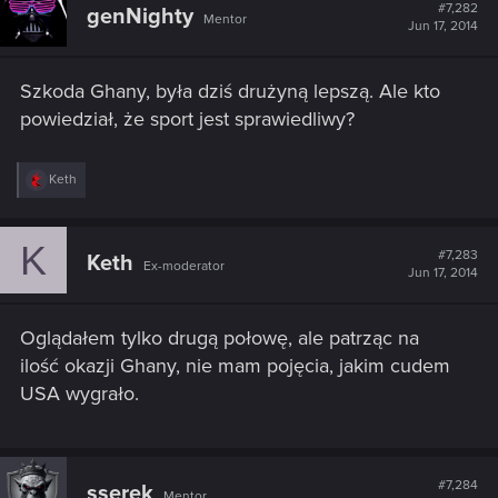
#7,282
genNighty
Mentor
Jun 17, 2014
Szkoda Ghany, była dziś drużyną lepszą. Ale kto
powiedział, że sport jest sprawiedliwy?
R
Keth
e
a
c
K
t
#7,283
Keth
Ex-moderator
i
Jun 17, 2014
o
n
s
Oglądałem tylko drugą połowę, ale patrząc na
:
ilość okazji Ghany, nie mam pojęcia, jakim cudem
USA wygrało.
#7,284
sserek
Mentor