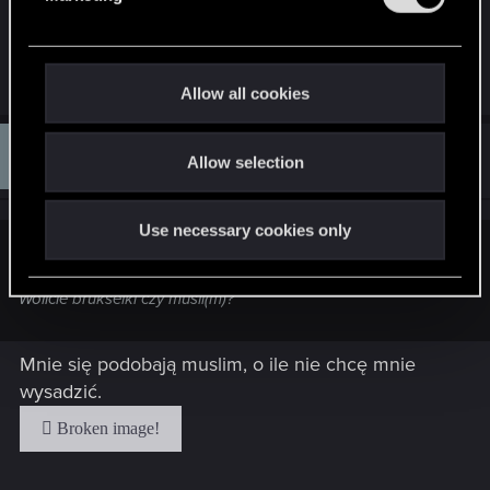
l
potrafi wygrać. A reszta to zbieg okoliczności.
e
c
R
AndrewXRW
and
froget67
t
Allow all cookies
e
i
a
c
o
E
t
#7,294
__ecroscope
Allow selection
n
Rookie
i
Jun 17, 2014
o
n
s
Use necessary cookies only
:
wolter said:
Wolicie brukselki czy musli(m)?
Mnie się podobają muslim, o ile nie chcę mnie
wysadzić.