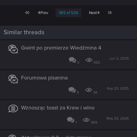
First
Last
Prev
365 of 526
Next
Similar threads
Gwint po premierze Wiedźmina 4
Jun 3, 2025
0
562
Forumowa pisanina
Sep 20, 2025
9
3K
Wznosząc toast za Krew i wino
May 25, 2026
1
969