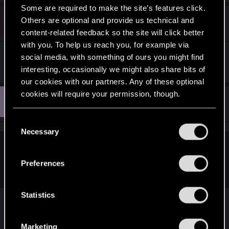
Some are required to make the site’s features click.
H
#7,292
Others are optional and provide us technical and
Hussar
Forum veteran
Jun 17, 2014
content-related feedback so the site will click better
with you. To help us reach you, for example via
Wolicie brukselki czy musli(m)?
social media, with something of ours you might find
interesting, occasionally we might also share bits of
our cookies with our partners. Any of these optional
cookies will require your permission, though.
M
#7,293
Mario666
Mentor
Jun 17, 2014
You’ll find all the details regarding our use of cookies
C
and tweak your preferences regarding them in the
Necessary
o
“Settings” menu below.
n
lonerunner said:
s
Preferences
Niech Ci się otwiera, co chce, ale to szczera prawda.
e
n
t
Statistics
S
Z całym szacunkiem, to jest półprawda.
e
Coś w tym jest, ale jak drużyna gra dobrze, to
Marketing