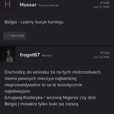
H
#7,288
Hussar
Forum veteran
Jun 17, 2014
Belgia - czarny kucyk turnieju.
R
Mario666
e
a
c
t
#7,289
froget67
Mentor
i
Jun 17, 2014
o
n
s
Dochodzę do wniosku że na tych mistrzostwach
:
niema pewnych meczy,a najbardziej
nieprzewidywalne to sa te teoretycznie
najłatwiejsze
(Urugwaj-Kostaryka / wczoraj Nigeria/ czy dziś
Belgia ) masakra tylko buki się cieszą.