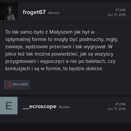
#7,295
froget67
Mentor
Jun 17, 2014
To tak samo było z Małyszem jak był w
optymalnej formie to mogły być podmuchy, mgły,
zawieje, sędziowie przeciwni i tak wygrywał. W
piłce też tak można powiedzieć, jak są wszyscy
przygotowani i wypoczęci a nie po baletach, czy
kontuzjach i są w formie, to będzie dobrze.
R
Mario666
e
a
c
E
t
#7,296
__ecroscope
Rookie
i
Jun 17, 2014
o
n
s
: