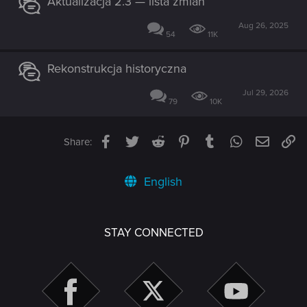
Aktualizacja 2.3 — lista zmian
Aug 26, 2025
54
11K
Rekonstrukcja historyczna
Jul 29, 2026
79
10K
Facebook
Twitter
Reddit
Pinterest
Tumblr
WhatsApp
Email
Li
Share:
English
STAY CONNECTED