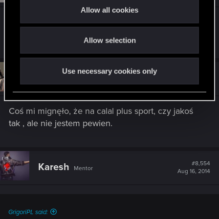
t
Allow all cookies
i
Nie jestem pewien czy na stronach skysportu nie
o
dają możliwości oglądania.
Allow selection
n
Use necessary cookies only
#8,553
robert70r
Mentor
Aug 16, 2014
Coś mi mignęło, że na calal plus sport, czy jakoś
tak , ale nie jestem pewien.
#8,554
Karesh
Mentor
Aug 16, 2014
GrigoriPL said: