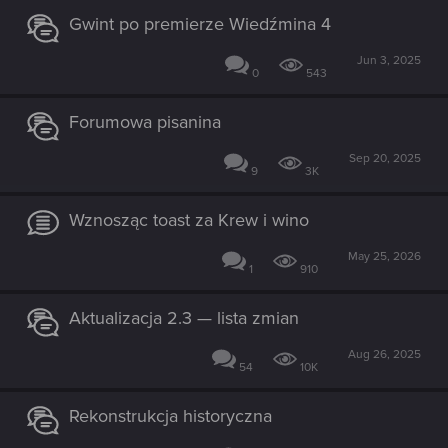
Gwint po premierze Wiedźmina 4
Jun 3, 2025
0
543
Forumowa pisanina
Sep 20, 2025
9
3K
Wznosząc toast za Krew i wino
May 25, 2026
1
910
Aktualizacja 2.3 — lista zmian
Aug 26, 2025
54
10K
Rekonstrukcja historyczna