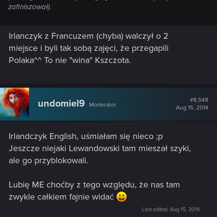
zafiniszował).
Irlanczyk z Francuzem (chyba) walczył o 2
miejsce i byli tak sobą zajęci, że przegapili
Polaka^^ To nie "wina" Kszczota.
#8,548
undomiel9
Moderator
Aug 15, 2014
Irlandczyk English, uśmiałam się nieco ;p
Jeszcze niejaki Lewandowski tam mieszał szyki,
ale go przyblokowali.
Lubię ME choćby z tego względu, że nas tam
zwykle całkiem fajnie widać
Last edited:
Aug 15, 2014