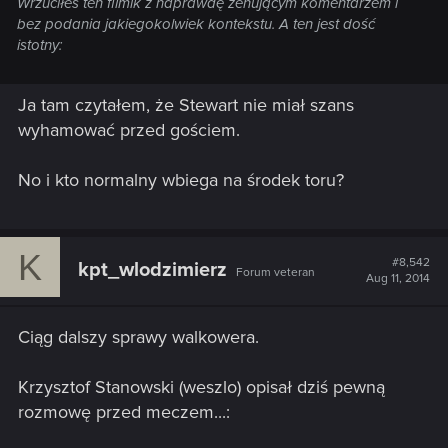
Wrzuciłeś ten filmik z naprawdę żenującym komentarzem i
bez podania jakiegokolwiek kontekstu. A ten jest dość
istotny:
Ja tam czytałem, że Stewart nie miał szans
wyhamować przed gościem.
No i kto normalny wbiega na środek toru?
K
#8,542
kpt_wlodzimierz
Forum veteran
Aug 11, 2014
Ciąg dalszy sprawy walkowera.
Krzysztof Stanowski (weszlo) opisał dziś pewną
rozmowę przed meczem...: