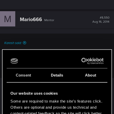
M
#8,550
Mario666
Mentor
Aug 16, 2014
Karesh said:
Ostatnia deska ratunku Legii. Można było się*spodziewać,
że UEFA nie podważy swoich regulaminów i kompetencji,
CAS może to zrobić, ciekaw jestem tej decyzji, bo może
naprawdę wpłynąć na europejską i światową piłkę.
Consent
Details
About
To jak w tej reklamie: serce jedno, a rozum co
Our website uses cookies
innego.
Some are required to make the site’s features click.
Ostatnio CAS podtrzymał karę dla Suareza, dając
Others are optional and provide us technical and
jednak niewielką futkę dla Barcelony.
content-related feedback so the site will click better