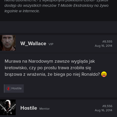
dostęp do wszystkich meczów T-Mobile Ekstraklasy na żywo
legalnie w internecie.
#8,555
W_Wallace
VIP
Aug 16, 2014
Murawa na Narodowym zawsze wygląda jak
kretowisko, czy po prostu trawa zrobiła się
brązowa z wrażenia, że biega po niej Ronaldo?
R
Hostile
e
a
c
t
#8,556
Hostile
Mentor
i
Aug 16, 2014
o