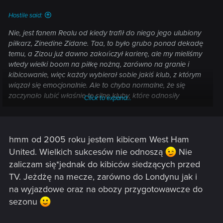
Hostile said:
Nie, jest fanem Realu od kiedy trafił do niego jego ulubiony
piłkarz, Zinedine Zidane. Taa, to było grubo ponad dekadę
temu, a Zizou już dawno zakończył karierę, ale my mieliśmy
wtedy wielki boom na piłkę nożną, zarówno na granie i
kibicowanie, więc każdy wybierał sobie jakiś klub, z którym
wiązał się emocjonalnie. Ale to chyba normalne, że się
zaczynało lubić właśnie te silne kluby, które odnosiły
Click to expand...
sukcesy, prawda? ;P
hmm od 2005 roku jestem kibicem West Ham
United. Wielkich sukcesów nie odnoszą
Nie
zaliczam się*jednak do kibiców siedzących przed
TV. Jeżdżę na mecze, zarówno do Londynu jak i
na wyjazdowe oraz na obozy przygotowawcze do
sezonu