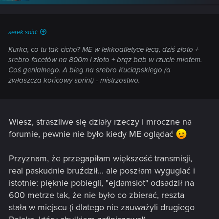
n
s
:
serek said:
Kurka, co tu tak cicho? ME w lekkoatletyce lecą, dziś złoto +
srebro facetów na 800m i złoto + brąz bab w rzucie młotem.
Coś genialnego. A bieg na srebro Kuciapskiego (a
zwłaszcza końcowy sprint) - mistrzostwo.
Wiesz, straszliwe się działy rzeczy i mroczne na
forumie, pewnie nie było kiedy ME oglądać
Przyznam, że przegapiłam większość transmisji,
real paskudnie bruździł... ale poszłam wyguglać i
istotnie: pięknie pobiegli, "ejdamsiot" odsadził na
600 metrze tak, że nie było co zbierać, reszta
stała w miejscu (i dlatego nie zauważyli drugiego