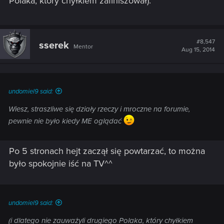
Polaka, który chyłkiem zafiniszował).
#8,547
sserek
Mentor
Aug 15, 2014
undomiel9 said:
Wiesz, straszliwe się działy rzeczy i mroczne na forumie,
pewnie nie było kiedy ME oglądać
Po 5 stronach hejt zaczął się powtarzać, to można
było spokojnie iść na TV^^
undomiel9 said:
(i dlatego nie zauważyli drugiego Polaka, który chyłkiem