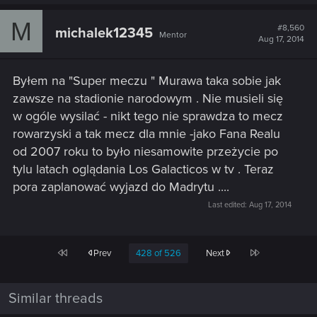
M
#8,560
michalek12345
Mentor
Aug 17, 2014
Byłem na "Super meczu " Murawa taka sobie jak
zawsze na stadionie narodowym . Nie musieli się
w ogóle wysilać - nikt tego nie sprawdza to mecz
rowarzyski a tak mecz dla mnie -jako Fana Realu
od 2007 roku to było niesamowite przeżycie po
tylu latach oglądania Los Galacticos w tv . Teraz
pora zaplanować wyjazd do Madrytu ....
Last edited:
Aug 17, 2014
First
Last
Prev
428 of 526
Next
Similar threads