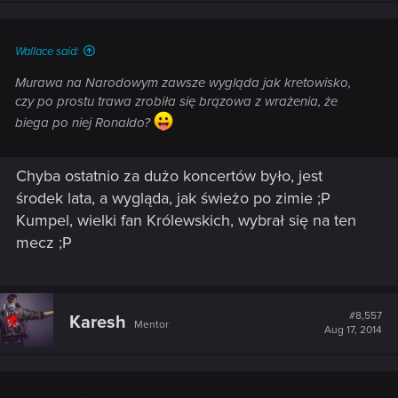
n
s
:
Wallace said:
Murawa na Narodowym zawsze wygląda jak kretowisko,
czy po prostu trawa zrobiła się brązowa z wrażenia, że
biega po niej Ronaldo?
Chyba ostatnio za dużo koncertów było, jest
środek lata, a wygląda, jak świeżo po zimie ;P
Kumpel, wielki fan Królewskich, wybrał się na ten
mecz ;P
#8,557
Karesh
Mentor
Aug 17, 2014