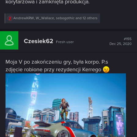
korytarzowa i zamknięta produkcja.
R
AndrewXRW
,
W_Wallace
,
sebogothic
and 12 others
e
a
c
t
#155
Czesiek62
Fresh user
i
Dec 25, 2020
o
n
s
Moja V po zakończeniu gry, była korpo. P.s
:
zdjęcie robione przy rezydencji Kerrego