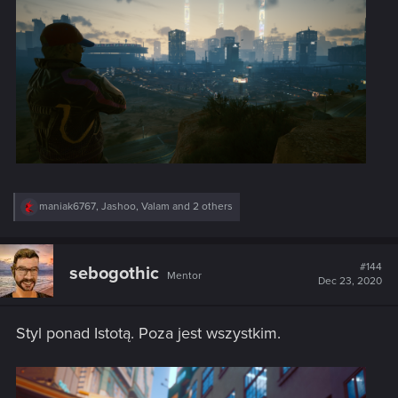
R
maniak6767
,
Jashoo
,
Valam
and 2 others
e
a
c
t
#144
sebogothic
Mentor
i
Dec 23, 2020
o
n
s
Styl ponad Istotą. Poza jest wszystkim.
: