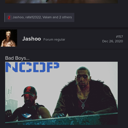
R
Jashoo
,
rafal12322
,
Valam
and 2 others
e
a
c
t
#157
Jashoo
Forum regular
i
Dec 26, 2020
o
n
s
Bad Boys...
: