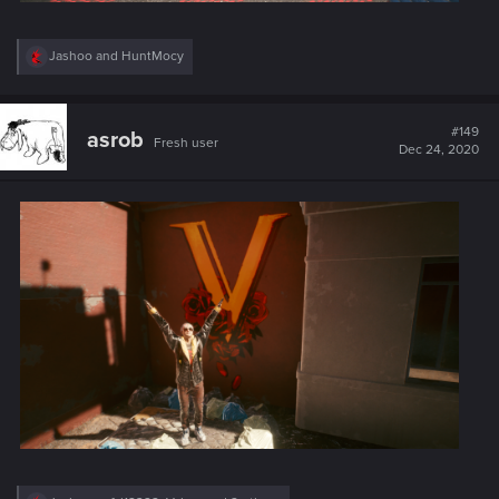
R
Jashoo
and
HuntMocy
e
a
c
t
#149
asrob
Fresh user
i
Dec 24, 2020
o
n
s
: