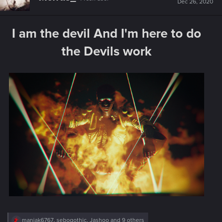
Dec 26, 2020
o
n
s
I am the devil And I'm here to do
:
the Devils work
R
maniak6767
,
sebogothic
,
Jashoo
and 9 others