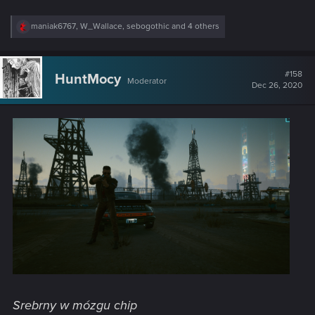
R
maniak6767
,
W_Wallace
,
sebogothic
and 4 others
e
a
c
t
#158
HuntMocy
Moderator
i
Dec 26, 2020
o
n
s
:
Srebrny w mózgu chip