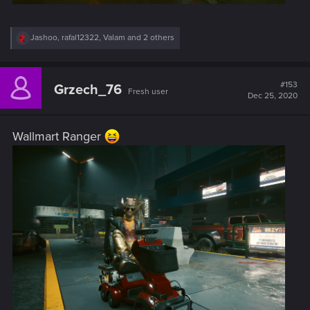
R
Jashoo
,
rafal12322
,
Valam
and 2 others
e
a
c
t
#153
Grzech_76
Fresh user
i
Dec 25, 2020
o
n
s
Wallmart Ranger
: