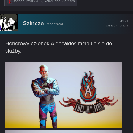
R
Jashoo
,
rafal12322
,
Valam
and 2 others
e
a
c
t
#150
Szincza
Moderator
i
Dec 24, 2020
o
n
s
Honorowy członek Aldecaldos melduje się do
:
służby.