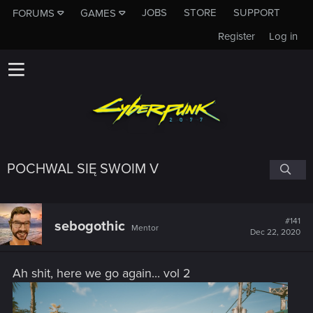
JOBS
STORE
SUPPORT
FORUMS
GAMES
Register
Log in
POCHWAL SIĘ SWOIM V
#141
sebogothic
Mentor
Dec 22, 2020
Ah shit, here we go again... vol 2