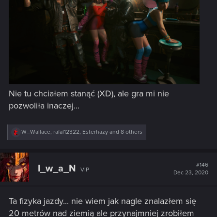
Nie tu chciałem stanąć (XD), ale gra mi nie
pozwoliła inaczej...
R
W_Wallace
,
rafal12322
,
Esterhazy
and 8 others
e
a
c
t
#146
I_w_a_N
VIP
i
Dec 23, 2020
o
n
s
Ta fizyka jazdy... nie wiem jak nagle znalazłem się
:
20 metrów nad ziemią ale przynajmniej zrobiłem