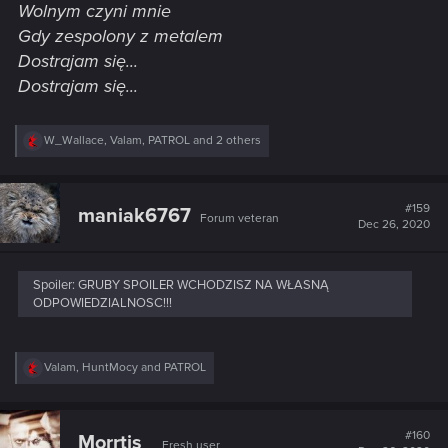
Wolnym czyni mnie
Gdy zespolony z metalem
Dostrajam się...
Dostrajam się...
R
W_Wallace
,
Valam
,
PATROL
and 2 others
e
a
c
t
#159
maniak6767
Forum veteran
i
Dec 26, 2020
o
n
s
:
Spoiler:
GRUBY SPOILER WCHODZISZ NA WŁASNĄ
ODPOWIEDZIALNOSC!!!
R
Valam
,
HuntMocy
and
PATROL
e
a
c
t
#160
Morrtis_
Fresh user
i