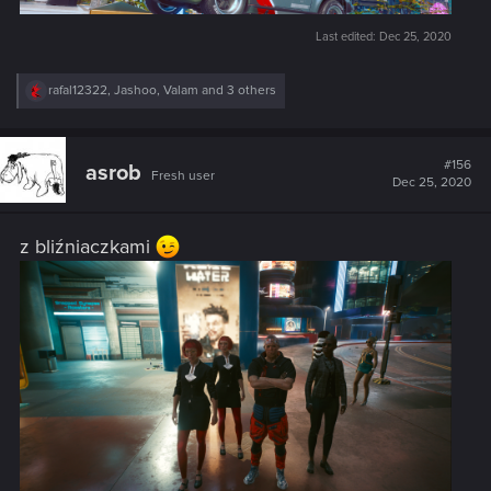
Last edited:
Dec 25, 2020
R
rafal12322
,
Jashoo
,
Valam
and 3 others
e
a
c
t
#156
asrob
Fresh user
i
Dec 25, 2020
o
n
s
z bliźniaczkami
: