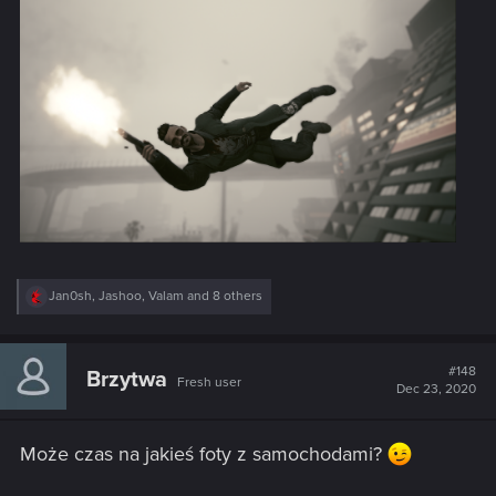
R
Jan0sh
,
Jashoo
,
Valam
and 8 others
e
a
c
t
#148
Brzytwa
Fresh user
i
Dec 23, 2020
o
n
s
Może czas na jakieś foty z samochodami?
: