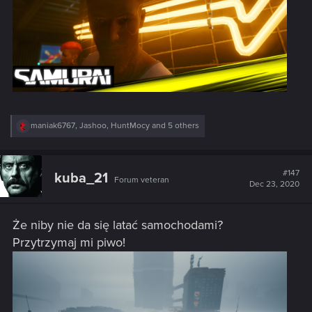
R
maniak6767
,
Jashoo
,
HuntMocy
and 5 others
e
a
c
t
#147
kuba_21
Forum veteran
i
Dec 23, 2020
o
n
s
Że niby nie da się latać samochodami?
:
Przytrzymaj mi piwo!