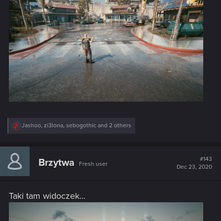
R
Jashoo
,
zi3lona
,
sebogothic
and 2 others
e
a
c
t
#143
Brzytwa
Fresh user
i
Dec 23, 2020
o
n
s
Taki tam widoczek...
: