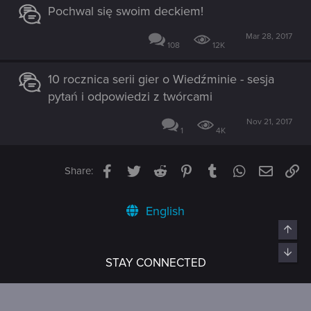
Pochwal się swoim deckiem!
Mar 28, 2017
108
12K
10 rocznica serii gier o Wiedźminie - sesja
pytań i odpowiedzi z twórcami
Nov 21, 2017
1
4K
Facebook
Twitter
Reddit
Pinterest
Tumblr
WhatsApp
Email
Li
Share:
English
STAY CONNECTED