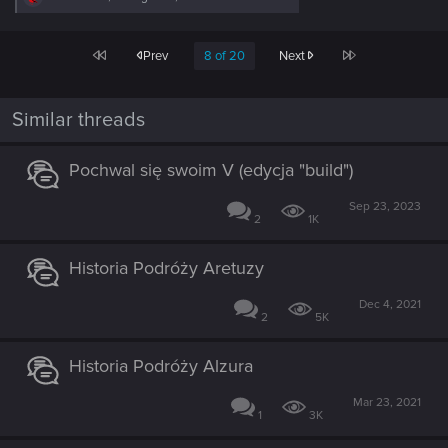
e
a
c
First
Last
Prev
8 of 20
Next
t
i
o
n
Similar threads
s
:
Pochwal się swoim V (edycja "build")
Sep 23, 2023
2
1K
Historia Podróży Aretuzy
Dec 4, 2021
2
5K
Historia Podróży Alzura
Mar 23, 2021
1
3K