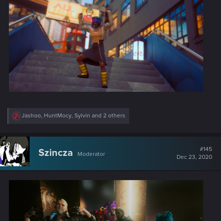
R
Jashoo
,
HuntMocy
,
Sylvin
and 2 others
e
a
c
t
#145
Szincza
Moderator
i
Dec 23, 2020
o
n
s
: