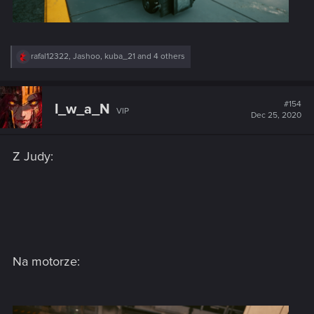
R
rafal12322
,
Jashoo
,
kuba_21
and 4 others
e
a
c
t
#154
I_w_a_N
VIP
i
Dec 25, 2020
o
n
s
Z Judy:
:
Na motorze: