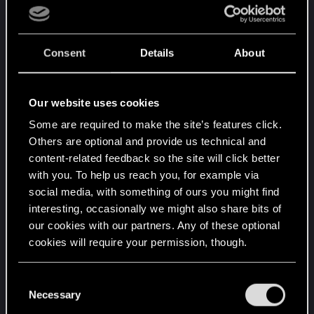
Consent
Details
About
Our website uses cookies
Some are required to make the site’s features click.
Others are optional and provide us technical and
content-related feedback so the site will click better
with you. To help us reach you, for example via
social media, with something of ours you might find
interesting, occasionally we might also share bits of
our cookies with our partners. Any of these optional
cookies will require your permission, though.
You’ll find all the details regarding our use of cookies
C
and tweak your preferences regarding them in the
Necessary
o
“Settings” menu below.
n