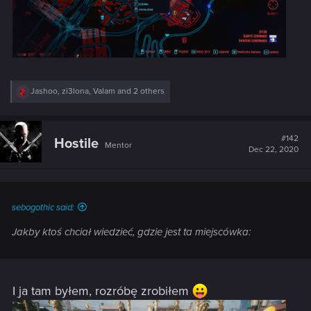
R
Jashoo
,
zi3lona
,
Valam
and 2 others
e
a
c
t
#142
Hostile
Mentor
i
Dec 22, 2020
o
n
s
:
sebogothic said:
Jakby ktoś chciał wiedzieć, gdzie jest ta miejscówka:
I ja tam byłem, rozróbę zrobiłem