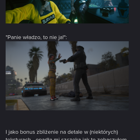
"Panie władzo, to nie ja!":
I jako bonus zbliżenie na detale w (niektórych)
teksturach - opadła mi szczęka jak to zobaczyłem