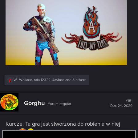
R
W_Wallace
,
rafal12322
,
Jashoo
and 5 others
e
a
c
t
#151
Gorghu
Forum regular
i
Dec 24, 2020
o
n
s
Kurcze. Ta gra jest stworzona do robienia w niej
:
fotek