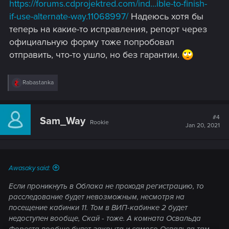
https://forums.cdprojektred.com/ind...ible-to-finish-
if-use-alternate-way.11068997/
Надеюсь хотя бы
теперь на какие-то исправления, репорт через
официальную форму тоже попробовал
отправить, что-то ушло, но без гарантии.
R
Rabastanka
e
a
c
t
#4
Sam_Way
Rookie
i
Jan 20, 2021
o
n
s
:
Awasaky said:
Если проникнуть в Облака не проходя регистрацию, то
расследование будет невозможным, несмотря на
посещение кабинки 11. Том в ВИП-кабинке 2 будет
недоступен вообще, Скай - тоже. А комната Освальда
Фореста вообще будет закрыта и самого Освальда там