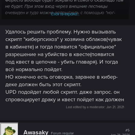
не будет. При этом вход через внешние лестницы
очевиден и туда можно запрыгнуть с помощью "ног-
Click to expand...
кузнечиков".
Если просто вломиться с боем в ВИП-зону, то
Удалось решить проблему. Нужно вызывать
окажешься в ней заперт - несмотря на ВИП-карты, лифт
не работает, двери не открываются.
скрипт "киберпсихоз" у хозяина облаков(чувак
в кабинете) и тогда появится "официальное"
разрешение на убийство в квесте(появится
под квест в цепочке - убить главаря). И тогда
всё нормально пойдет.
НО конечно есть оговорка, заранее в кибер-
деке должен быть этот скрипт.
UPD подойдет любой скрипт. даже запрос. он
спровоцирует драку и квест пойдет как должен
Last edited by a moderator:
Jan 21, 2021
#5
Awasaky
Forum regular