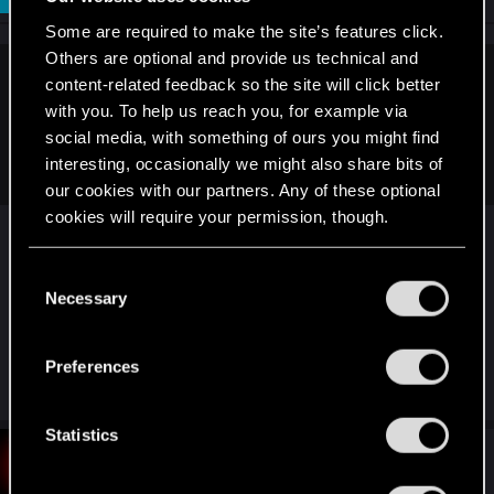
Some are required to make the site’s features click.
Others are optional and provide us technical and
content-related feedback so the site will click better
Awasaky said:
with you. To help us reach you, for example via
Так проблема в том, что его вообще нет, если зайти не с
social media, with something of ours you might find
той стороны
interesting, occasionally we might also share bits of
our cookies with our partners. Any of these optional
cookies will require your permission, though.
А, немного не так понял суть. У меня была
проблема в том что, я зашел "официально" в
You’ll find all the details regarding our use of cookies
C
этот клуб. Всё прошёл, но после разговора с
and tweak your preferences regarding them in the
Necessary
o
Освальдом не появлялось под квеста "выйти
“Settings” menu below.
n
из клуба", только после применения скрипта на
s
нём и последующем убийстве
Preferences
e
n
t
Statistics
#7
S
Skorskis
Forum regular
Jan 22, 2021
e