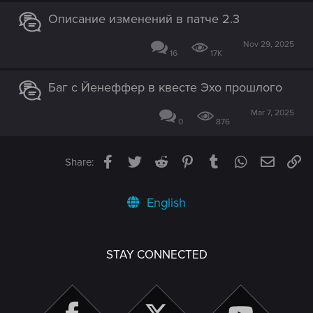
Описание изменений в патче 2.3
Nov 29, 2025
16
17K
Баг с Йенеффер в квесте Эхо прошлого
Mar 7, 2025
0
876
Facebook
Twitter
Reddit
Pinterest
Tumblr
WhatsApp
Email
Li
Share:
English
STAY CONNECTED