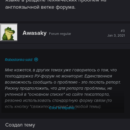
англоязычной ветке форума.
#3
Awasaky
Forum regular
Jan 3, 2021
Rabastanka said:
Мне кажется, в других темах уже говорилось о том, что
техподдержка РУ-форум не мониторит. Единственная
возможность сообщить о проблеме - это послать репорт.
Рискну предположить, что для репорта проблемы, не
учтенной в "основном списке" на сайте техсаппорта,
резонно использовать стандартную форму связи (то
есть кнопку "свяжитесь с нами" из любой темы).
Click to expand...
Альтернатива - написать о проблеме на англ. языке в
разделе технических проблем на англоязычной ветке
Создал тему
форума.