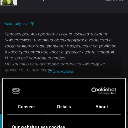
Jan 21, 2021
Sam_Way said:
Удалось решить проблему. Нужно вызывать скрипт
"киберпсихоз" у хозяина облаков(чувак в кабинете) и
тогда появится "официальное" разрешение на убийство
в квесте(появится под квест в цепочке - убить главаря).
И тогда всё нормально пойдет.
НО конечно есть оговорка, заранее в кибер-деке
должен быть этот скрипт.
Click to expand...
UPD подойдет любой скрипт. даже запрос. он
спровоцирует драку и квест пойдет как должен
Так проблема в том, что его вообще нет, если
зайти не с той стороны
Consent
Details
About
#6
Sam_Way
Rookie
Jan 21, 2021
Our website uses cookies