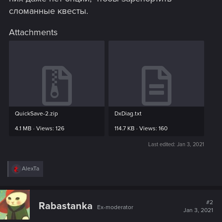
сломанные квесты.
Attachments
QuickSave-2.zip
DxDiag.txt
4.1 MB · Views: 126
114.7 KB · Views: 160
Last edited:
Jan 3, 2021
R
AlexTa
e
a
c
t
#2
Rabastanka
Ex-moderator
i
Jan 3, 2021
o