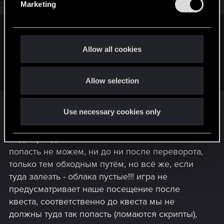
Marketing
l
e
c
Awasaky said:
t
Allow all cookies
Если проникнуть в Облака не проходя регистрацию, то
i
расследование будет невозможным, несмотря на
o
посещение
Allow selection
n
мне кажется что этот момент просто не учли, а
Use necessary cookies only
именно что игрок может пройти тем путём.
(туда можно попасть и без усиленных ног.)
Ведь пройдя квест в облака мы больше
попасть не можем, ни до ни после переворота,
только тем обходным путём, но всё же, если
туда залезть - облака пустые!!! игра не
предусматривает наше посещение после
квеста, соответственно до квеста мы не
должны туда так попасть (ломаются скрипты),