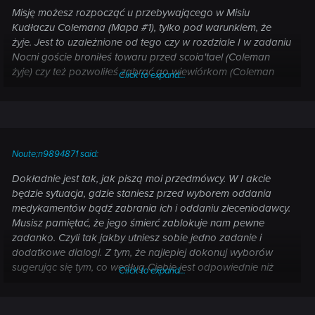
Misję możesz rozpocząć u przebywającego w Misiu
Kudłaczu Colemana (Mapa #1), tylko pod warunkiem, że
żyje. Jest to uzależnione od tego czy w rozdziale I w zadaniu
Nocni goście broniłeś towaru przed scoia'tael (Coleman
żyje) czy też pozwoliłeś zabrać go wiewiórkom (Coleman
Click to expand...
będzie martwy).
Drugim warunkiem do rozpoczęcia tego zadania jest
przejście fragmentu z magazynem w ramach misji
Podejrzany: Vincent Meis. Zapytaj Colemana o pracę dla
Noute;n9894871 said:
siebie. Ten zaproponuje ci zabicie kilku potworów
przebywających w domu na północy (#2). Rozpraw się z
Dokładnie jest tak, jak piszą moi przedmówcy. W I akcie
upiorami przy pomocy srebrnego miecza. Jeśli chcesz, to
będzie sytuacja, gdzie staniesz przed wyborem oddania
zejdź do piwnicy i po zabiciu kilku kolejnych potworów
medykamentów bądź zabrania ich i oddaniu zleceniodawcy.
zabierz butelki z winem związane z innym zadaniem
Musisz pamiętać, że jego śmierć zablokuje nam pewne
dodatkowym o nazwie Niezwykłe wino.
zadanko. Czyli tak jakby utniesz sobie jedno zadanie i
dodatkowe dialogi. Z tym, że najlepiej dokonuj wyborów
Wróć do karczmy. Okaże się, że Colemana w niej nie ma, a
sugerując się tym, co według Ciebie jest odpowiednie niż
Click to expand...
karczmarz powie ci, że ten często robi podejrzane interesy.
obawą przed zablokowaniem sobie questu.
Poprosi cię również o dowiedzenie o co w nich chodzi.
Skieruj się do grobli na zachodzie (#3), gdzie będziesz