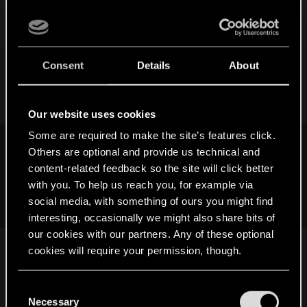
tak jakby utniesz sobie jedno zadanie i dodatkowe
dialogi. Z tym, że najlepiej dokonuj wyborów
sugerując się tym, co według Ciebie jest
odpowiednie niż obawą przed zablokowaniem
Consent
Details
About
sobie questu.
Our website uses cookies
Some are required to make the site’s features click.
weusd;n9892231 said:
Others are optional and provide us technical and
content-related feedback so the site will click better
2. Zadanie "Przyjaciółka z dawnych lat", jak dobrze
with you. To help us reach you, for example via
pamiętam tutaj wątek z Shani jeszcze się rozwinie? Chodzi o
social media, with something of ours you might find
większą przyjaźń.
interesting, occasionally we might also share bits of
our cookies with our partners. Any of these optional
cookies will require your permission, though.
Pamiętaj, że przy imprezie u Shani będziesz mógł
zaprosić dodatkowe osoby typu Carmen i Zygfryt
You’ll find all the details regarding our use of cookies
C
and tweak your preferences regarding them in the
Necessary
o