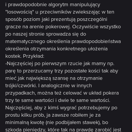
i prawdopodobnie algorytm manipulujący
grałem w Wiedźmina dawno temu to w późniejszym etapie
"losowością" u przeciwników zwiekszając w ten
gry byłem neutralny i taki chcę pozostać, pytam o to,
ponieważ, nie wiem co robić z tą sytuacją na bagnach, a nie
sposób poziom jaki prezentują poszczególni
chcę zepsuć sobie neutralności.
gracze na arenie pokerowej. Oczywiście wszystko
po naszej stronie sprowadza się do
5. Jak dostać się na cmentarz? Jeśli się nie mylę, brama
matematycznego określenia prawdopodobieństwa
zostanie otworzona przed jakąś misją?
określenia otrzymania konkretnego ułożenia
kostek. Przykład:
-Najczęściej po pierwszym rzucie jak mamy np.
parę to przerzucamy trzy pozostałe kości tak aby
mieć jak największą szansę na otrzymanie
trójki/czwórki. I analogicznie w innych
przypadkach, można też celować w układ pokera
trzy te same wartości i dwie te same wartości.
Najczęściej, aby z kimś wygrać potrzebujemy po
prostu kilku prób, ja zawsze robiłem je za
minimalną kwotę (nie podbijałem stawek), bo
szkoda pieniędzy, które tak na prawdę zarobić jest