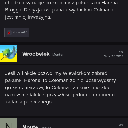
chodzi o sytuację co zrobimy z pakunkami Harena
Brogga. Decyzja związana z wydaniem Colmana
jest mniej inwazyjna.
R
Solace97
e
a
c
t
#5
Wroobelek
Mentor
i
Nov 27, 2017
o
n
s
Jeśli w I akcie pozwolimy Wiewiórkom zabrać
:
pakunki Harena, to Coleman zginie. Jeśli wydamy
go karczmarzowi, to Coleman zniknie i nie zleci
nam w niedalekiej przyszłości jednego drobnego
zadania pobocznego.
N
#6
Noute