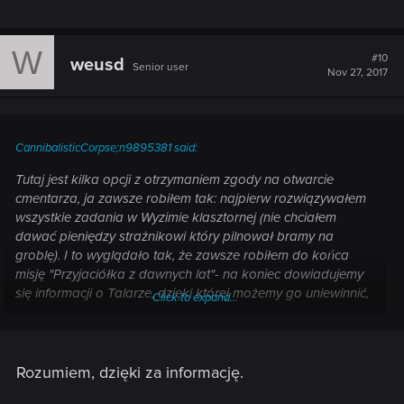
W
#10
weusd
Senior user
Nov 27, 2017
CannibalisticCorpse;n9895381 said:
Tutaj jest kilka opcji z otrzymaniem zgody na otwarcie
cmentarza, ja zawsze robiłem tak: najpierw rozwiązywałem
wszystkie zadania w Wyzimie klasztornej (nie chciałem
dawać pieniędzy strażnikowi który pilnował bramy na
groblę). I to wyglądało tak, że zawsze robiłem do końca
misję "Przyjaciółka z dawnych lat"- na koniec dowiadujemy
się informacji o Talarze, dzięki której możemy go uniewinnić,
Click to expand...
potem idziemy na cmentarz i rozwiązujemy całą tajemnicę.
Przy pierwszym spotkaniu Colemana, bierzemy misję z
nawiedzonym domem. Robimy ją, zleceniodawca znika i
wtedy jest ta sytuacja o której dyskutujemy. Możemy go
Rozumiem, dzięki za informację.
wydać karczmarzowi i dostajemy dużo orenów lub tak jak