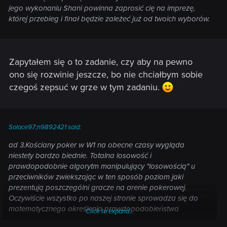
jego wykonaniu Shani powinna zaprosić cię na imprezę,
której przebieg i finał będzie zależeć już od twoich wyborów.
Zapytałem się o to zadanie, czy aby na pewno
ono się rozwinie jeszcze, bo nie chciałbym sobie
czegoś zepsuć w grze w tym zadaniu.
Solace97;n9892421 said:
ad 3.Kościany poker w W1 na obecne czasy wygląda
niestety bardzo biednie. Totalna losowość i
prawdopodobnie algorytm manipulujący "losowością" u
przeciwników zwiekszając w ten sposób poziom jaki
prezentują poszczególni gracze na arenie pokerowej.
Oczywiście wszystko po naszej stronie sprowadza się do
matematycznego określenia prawdopodobieństwa
Click to expand...
określenia otrzymania konkretnego ułożenia kostek.