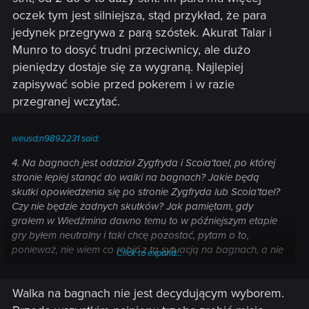
oczek tym jest silniejsza, stąd przykład, że para
jedynek przegrywa z parą szóstek. Akurat Talar i
Munro to dosyć trudni przeciwnicy, ale dużo
pieniędzy dostaje się za wygraną. Najlepiej
zapisywać sobie przed pokerem i w razie
przegranej wczytać.
weusd;n9892231 said:
4. Na bagnach jest oddział Zygfryda i Scoia'tael, po której
stronie lepiej stanąć do walki na bagnach? Jakie będą
skutki opowiedzenia się po stronie Zygfryda lub Scoia'tael?
Czy nie będzie żadnych skutków? Jak pamiętam, gdy
grałem w Wiedźmina dawno temu to w późniejszym etapie
gry byłem neutralny i taki chcę pozostać, pytam o to,
ponieważ, nie wiem co robić z tą sytuacją na bagnach, a nie
Click to expand...
chcę zepsuć sobie neutralności.
Walka na bagnach nie jest decydującym wyborem.