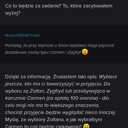
świadkiem interesów między Colemanem, a Vincentem ze
Co to będzie za zadanie? To, które zacytowałem
straży miejskiej. Ten pierwszy zapłaci ci i poprosi o dyskrecję.
wyżej?
Wróć do karczmy i zdecyduj czy przekażesz właścicielowi
wiadomość o interesach Colemana czy też nie. Utrzymanie
tajemnicy ustawi do nas przychylnie Vincenta, a zdradzenie
Noute;n9894871 said:
sekretu zaowocuje otrzymaniem pieniędzy od Baraniny.
Pamiętaj, że przy imprezie u Shani będziesz mógł zaprosić
Warto dodać, że rozwiązanie tego zadania zapewni
dodatkowe osoby typu Carmen i Zygfryt
niepodważalny dowód niewinności Vincenta w zadaniu
Podejrzany: Vincent Meis.
Źródło:
http://www.eurogamer.pl/articles/201...olucja?page=21
Dzięki za informację. Znalazłem taki opis:
Wybierz
jeszcze, kto ma ci towarzyszyć w przyjęciu. Do
wyboru są Zoltan, Zygfryd lub przebywająca w
karczmie Carmen (za opłatą 100 orenów) - dla
celu misji nie ma to większego znaczenia,
chociaż przyjęcie będzie wyglądać nieco inaczej.
Myślę, że wybiorę Zoltana, a jak wybrałbym
Carmen to coś będzie ciekawego?