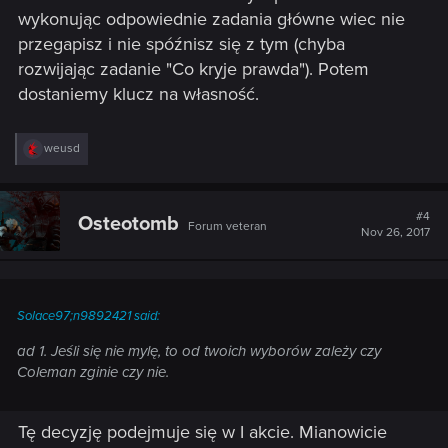
wykonując odpowiednie zadania główne wiec nie
przegapisz i nie spóźnisz się z tym (chyba
rozwijając zadanie "Co kryje prawda"). Potem
dostaniemy klucz na własność.
R
weusd
e
a
c
t
#4
Osteotomb
Forum veteran
i
Nov 26, 2017
o
n
s
:
Solace97;n9892421 said:
ad 1. Jeśli się nie mylę, to od twoich wyborów zależy czy
Coleman zginie czy nie.
Tę decyzję podejmuje się w I akcie. Mianowicie