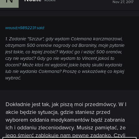
Rookie
Nov 27, 2017
weusd;n9892231 said:
1. Zadanie "Szczur", gdy wydam Colemana karczmarzowi,
otrzymam 500 orenów nagrody od Baraniny, moje pytanie
jest takie, co lepiej zrobić? Wydać go i wziąć 500 orenów,
czy nie wydać? Gdy go nie wydam to Vincent jakoś to
doceni? Może ktoś mi wyjaśnić jakie będą skutki wydania
lub nie wydania Colemana? Proszę o wskazówkę co lepiej
wybrać.
Dokładnie jest tak, jak piszą moi przedmówcy. W I
akcie będzie sytuacja, gdzie staniesz przed
wyborem oddania medykamentów bądź zabrania
ich i oddaniu zleceniodawcy. Musisz pamiętać, że
jego śmierć zablokuje nam pewne zadanko. Czyli