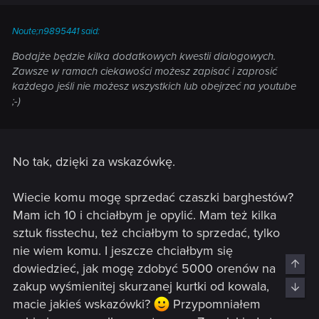
jest napisane w poradniku wyżej. Ponieważ Talara
uniewinniam pierwszego, nie ma sensu kryć Colemana, a
dodatkowe oreny się przydadzą. Z tego co wiem, żadnej
Noute;n9895441 said:
innej misji z Colemanem nie ma, po przyłapaniu go na
Bodajże będzie kilka dodatkowych kwestii dialogowych.
donosicielstwie na grobli, ów NPC znika. A co jeśli chodzi o
Zawsze w ramach ciekawości możesz zapisać i zaprosić
nasze stosunki z Vincentem? Czy będzie obrażony, czy nie, w
każdego jeśli nie możesz wszystkich lub obejrzeć na youtube
końcu i tak zostanie uniewinniony.
;-)
No tak, dzięki za wskazówkę.
Wiecie komu mogę sprzedać czaszki barghestów?
Mam ich 10 i chciałbym je opylić. Mam też kilka
sztuk fisstechu, też chciałbym to sprzedać, tylko
nie wiem komu. I jeszcze chciałbym się
Top
dowiedzieć, jak mogę zdobyć 5000 orenów na
zakup wyśmienitej skurzanej kurtki od kowala,
Bott
macie jakieś wskazówki?
Przypomniałem