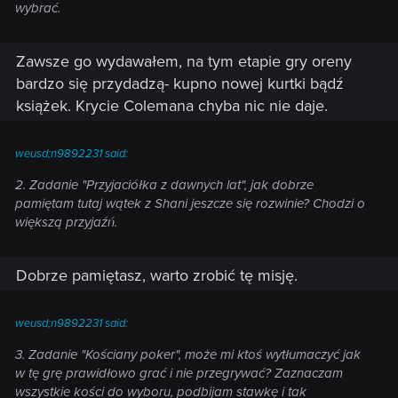
wybrać.
Zawsze go wydawałem, na tym etapie gry oreny
bardzo się przydadzą- kupno nowej kurtki bądź
książek. Krycie Colemana chyba nic nie daje.
weusd;n9892231 said:
2. Zadanie "Przyjaciółka z dawnych lat", jak dobrze
pamiętam tutaj wątek z Shani jeszcze się rozwinie? Chodzi o
większą przyjaźń.
Dobrze pamiętasz, warto zrobić tę misję.
weusd;n9892231 said:
3. Zadanie "Kościany poker", może mi ktoś wytłumaczyć jak
w tę grę prawidłowo grać i nie przegrywać? Zaznaczam
wszystkie kości do wyboru, podbijam stawkę i tak