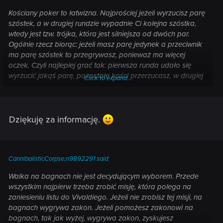
Kościany poker to łatwizna. Najprościej jeżeli wyrzucisz parę
szóstek, a w drugiej rundzie wypadnie Ci kolejna szóstka,
wtedy jest tzw. trójka, która jest silniejsza od dwóch par.
Ogólnie rzecz biorąc: jeżeli masz parę jedynek a przeciwnik
ma parę szóstek to przegrywasz, ponieważ ma więcej
oczek. Czyli najlepiej grać tak: pierwsza runda udało się
wyrzucić jakąś parę, pozostałe kości przerzucasz, w drugiej
Click to expand...
rundzie liczysz że wypadnie kość z taką samą liczbą oczek.
Najlepiej właśnie skupić się na jednej liczbie oczek, na
przykład: 2 szóstki to para, 3 szóstki to trójka, 4 szóstki to
kareta. Są jeszcze małe i duże strity. Kości od 1 do 5 oczek to
Dziękuję za informację.
mały strit, od 2 do 6 to duży strit. Im para ma więcej oczek
tym jest silniejsza, stąd przykład, że para jedynek przegrywa
z parą szóstek. Akurat Talar i Munro to dosyć trudni
przeciwnicy, ale dużo pieniędzy dostaje się za wygraną.
CannibalisticCorpse;n9892291 said:
Najlepiej zapisywać sobie przed pokerem i w razie
Walka na bagnach nie jest decydującym wyborem. Przede
przegranej wczytać.
wszystkim najpierw trzeba zrobić misję, która polega na
zaniesieniu listu do Vivaldiego. Jeżeli nie zrobisz tej misji, na
bagnach wygrywa zakon. Jeżeli pomożesz zakonowi na
bagnach, tak jak wyżej, wygrywa zakon, zyskujesz