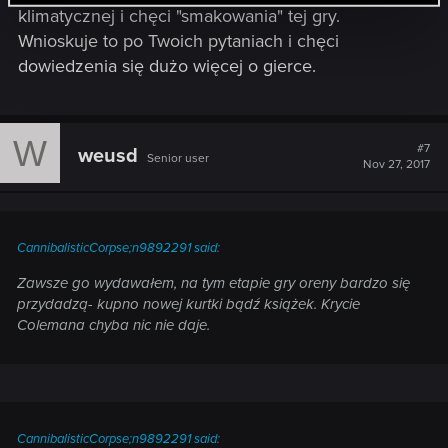
klimatycznej i chęci "smakowania" tej gry.
Wnioskuje to po Twoich pytaniach i chęci
dowiedzenia się dużo więcej o gierce.
W
#7
weusd
Senior user
Nov 27, 2017
CannibalisticCorpse;n9892291 said:
Zawsze go wydawałem, na tym etapie gry oreny bardzo się
przydadzą- kupno nowej kurtki bądź książek. Krycie
Colemana chyba nic nie daje.
CannibalisticCorpse;n9892291 said: