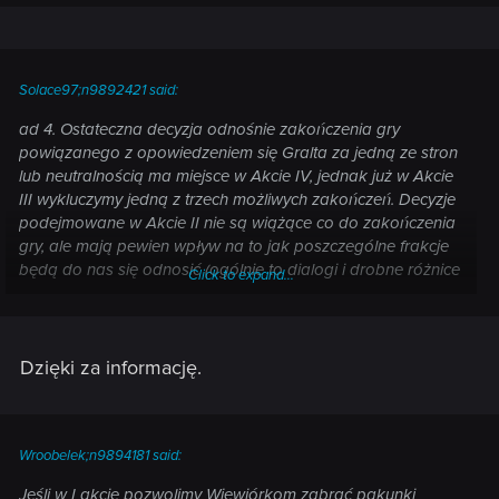
Przykład: -Najczęściej po pierwszym rzucie jak mamy np.
parę to przerzucamy trzy pozostałe kości tak aby mieć jak
największą szansę na otrzymanie trójki/czwórki. I
analogicznie w innych przypadkach, można też celować w
Solace97;n9892421 said:
układ pokera trzy te same wartości i dwie te same wartości.
Najczęściej, aby z kimś wygrać potrzebujemy po prostu kilku
ad 4. Ostateczna decyzja odnośnie zakończenia gry
prób, ja zawsze robiłem je za minimalną kwotę (nie
powiązanego z opowiedzeniem się Gralta za jedną ze stron
podbijałem stawek), bo szkoda pieniędzy, które tak na
lub neutralnością ma miejsce w Akcie IV, jednak już w Akcie
prawdę zarobić jest łatwo na dużo innych sposobów. Przy
III wykluczymy jedną z trzech możliwych zakończeń. Decyzje
trudniejszych przeciwnikach można zapisywć grę i
podejmowane w Akcie II nie są wiążące co do zakończenia
wczytywać po przegranej.
gry, ale mają pewien wpływ na to jak poszczególne frakcje
będą do nas się odnosić (ogólnie to dialogi i drobne różnice
Click to expand...
w uprzejmości i nieuprzejmości). Pamiętaj też, że możesz nie
opowiadać się akurat w tym zadaniu po żadnej ze stron nie
wykonując tego zadania w ogóle.
Dzięki za informację.
ad. 5 Na cmentarz zostaniemy wpuszczeni wykonując
odpowiednie zadania główne wiec nie przegapisz i nie
spóźnisz się z tym (chyba rozwijając zadanie "Co kryje
prawda"). Potem dostaniemy klucz na własność.
Wroobelek;n9894181 said:
Jeśli w I akcie pozwolimy Wiewiórkom zabrać pakunki