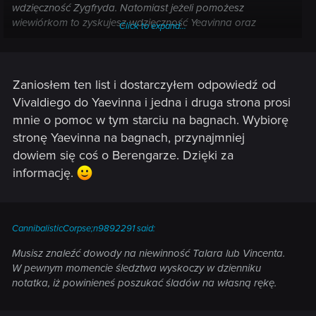
wdzięczność Zygfryda. Natomiast jeżeli pomożesz
wiewiórkom to zyskujesz wdzięczność Yeavinna oraz
Click to expand...
ciekawą informację.
Zaniosłem ten list i dostarczyłem odpowiedź od
Vivaldiego do Yaevinna i jedna i druga strona prosi
mnie o pomoc w tym starciu na bagnach. Wybiorę
stronę Yaevinna na bagnach, przynajmniej
dowiem się coś o Berengarze. Dzięki za
informację.
CannibalisticCorpse;n9892291 said:
Musisz znaleźć dowody na niewinność Talara lub Vincenta.
W pewnym momencie śledztwa wyskoczy w dzienniku
notatka, iż powinieneś poszukać śladów na własną rękę.