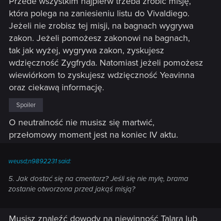
Przede wszystkim najpierw trzeba zrobić misję,
która polega na zaniesieniu listu do Vivaldiego.
Jeżeli nie zrobisz tej misji, na bagnach wygrywa
zakon. Jeżeli pomożesz zakonowi na bagnach,
tak jak wyżej, wygrywa zakon, zyskujesz
wdzięczność Zygfryda. Natomiast jeżeli pomożesz
wiewiórkom to zyskujesz wdzięczność Yeavinna
oraz ciekawą informację.
Spoiler
O neutralność nie musisz się martwić,
przełomowy moment jest na koniec IV aktu.
weusd;n9892231 said:
5. Jak dostać się na cmentarz? Jeśli się nie mylę, brama
zostanie otworzona przed jakąś misją?
Musisz znaleźć dowody na niewinność Talara lub