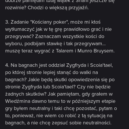
dobrze pamiętam tutaj wątek z Shani jeszcze się
rozwinie? Chodzi o większą przyjaźń.
3. Zadanie "Kościany poker", może mi ktoś
wytłumaczyć jak w tę grę prawidłowo grać i nie
przegrywać? Zaznaczam wszystkie kości do
wyboru, podbijam stawkę i tak przegrywam...
muszę teraz wygrać z Talarem i Munro Bruysem.
4. Na bagnach jest oddział Zygfryda i Scoia'tael,
po której stronie lepiej stanąć do walki na
bagnach? Jakie będą skutki opowiedzenia się po
stronie Zygfryda lub Scoia'tael? Czy nie będzie
żadnych skutków? Jak pamiętam, gdy grałem w
Wiedźmina dawno temu to w późniejszym etapie
gry byłem neutralny i taki chcę pozostać, pytam o
to, ponieważ, nie wiem co robić z tą sytuacją na
bagnach, a nie chcę zepsuć sobie neutralności.