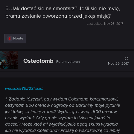
5. Jak dostać się na cmentarz? Jeśli się nie mylę,
brama zostanie otworzona przed jakąś misją?
Last edited:
Nov 26, 2017
R
Noute
e
a
c
t
#2
Osteotomb
Forum veteran
i
Nov 26, 2017
o
n
s
:
weusd;n9892231 said:
1. Zadanie "Szczur", gdy wydam Colemana karczmarzowi,
otrzymam 500 orenów nagrody od Baraniny, moje pytanie
jest takie, co lepiej zrobić? Wydać go i wziąć 500 orenów,
czy nie wydać? Gdy go nie wydam to Vincent jakoś to
doceni? Może ktoś mi wyjaśnić jakie będą skutki wydania
lub nie wydania Colemana? Proszę o wskazówkę co lepiej