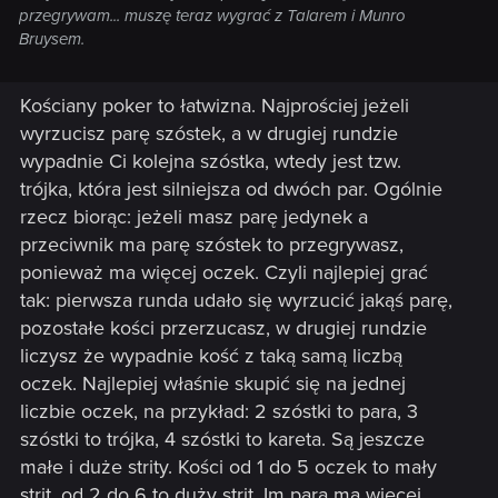
przegrywam... muszę teraz wygrać z Talarem i Munro
Bruysem.
Kościany poker to łatwizna. Najprościej jeżeli
wyrzucisz parę szóstek, a w drugiej rundzie
wypadnie Ci kolejna szóstka, wtedy jest tzw.
trójka, która jest silniejsza od dwóch par. Ogólnie
rzecz biorąc: jeżeli masz parę jedynek a
przeciwnik ma parę szóstek to przegrywasz,
ponieważ ma więcej oczek. Czyli najlepiej grać
tak: pierwsza runda udało się wyrzucić jakąś parę,
pozostałe kości przerzucasz, w drugiej rundzie
liczysz że wypadnie kość z taką samą liczbą
oczek. Najlepiej właśnie skupić się na jednej
liczbie oczek, na przykład: 2 szóstki to para, 3
szóstki to trójka, 4 szóstki to kareta. Są jeszcze
małe i duże strity. Kości od 1 do 5 oczek to mały
strit, od 2 do 6 to duży strit. Im para ma więcej