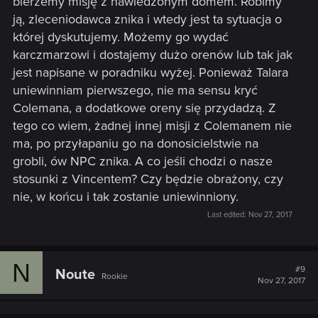
bierzemy misję z nawiedzonym domem. Robimy
ją, zleceniodawca znika i wtedy jest ta sytuacja o
której dyskutujemy. Możemy go wydać
karczmarzowi i dostajemy dużo orenów lub tak jak
jest napisane w poradniku wyżej. Ponieważ Talara
uniewinniam pierwszego, nie ma sensu kryć
Colemana, a dodatkowe oreny się przydadzą. Z
tego co wiem, żadnej innej misji z Colemanem nie
ma, po przyłapaniu go na donosicielstwie na
grobli, ów NPC znika. A co jeśli chodzi o nasze
stosunki z Vincentem? Czy będzie obrażony, czy
nie, w końcu i tak zostanie uniewinniony.
Last edited:
Nov 27, 2017
N
#9
Noute
Rookie
Nov 27, 2017