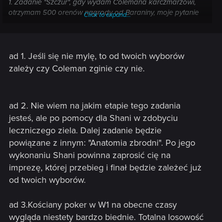
1. Zadanie "Szczur", gdy wydam Colemana karczmarzowi,
otrzymam 500 orenów nagrody od Baraniny, moje pytanie
Click to expand...
jest takie, co lepiej zrobić? Wydać go i wziąć 500 orenów,
czy nie wydać? Gdy go nie wydam to Vincent jakoś to
doceni? Może ktoś mi wyjaśnić jakie będą skutki wydania
lub nie wydania Colemana? Proszę o wskazówkę co lepiej
ad 1. Jeśli się nie mylę, to od twoich wyborów
wybrać.
zależy czy Coleman zginie czy nie.
2. Zadanie "Przyjaciółka z dawnych lat", jak dobrze
pamiętam tutaj wątek z Shani jeszcze się rozwinie? Chodzi o
ad 2. Nie wiem na jakim etapie tego zadania
większą przyjaźń.
jesteś, ale po pomocy dla Shani w zdobyciu
3. Zadanie "Kościany poker", może mi ktoś wytłumaczyć jak
leczniczego ziela. Dalej zadanie będzie
w tę grę prawidłowo grać i nie przegrywać? Zaznaczam
powiązane z innym: "Anatomia zbrodni". Po jego
wszystkie kości do wyboru, podbijam stawkę i tak
wykonaniu Shani powinna zaprosić cię na
przegrywam... muszę teraz wygrać z Talarem i Munro
imprezę, której przebieg i finał będzie zależeć już
Bruysem.
od twoich wyborów.
4. Na bagnach jest oddział Zygfryda i Scoia'tael, po której
stronie lepiej stanąć do walki na bagnach? Jakie będą
ad 3.Kościany poker w W1 na obecne czasy
skutki opowiedzenia się po stronie Zygfryda lub Scoia'tael?
wygląda niestety bardzo biednie. Totalna losowość
Czy nie będzie żadnych skutków? Jak pamiętam, gdy