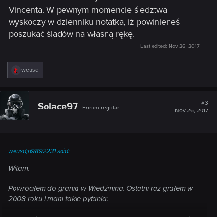
Vincenta. W pewnym momencie śledztwa
wyskoczy w dzienniku notatka, iż powinieneś
poszukać śladów na własną rękę.
Last edited:
Nov 26, 2017
R
weusd
e
a
c
t
#3
Solace97
Forum regular
i
Nov 26, 2017
o
n
s
:
weusd;n9892231 said:
Witam,
Powróciłem do grania w Wiedźmina. Ostatni raz grałem w
2008 roku i mam takie pytania: