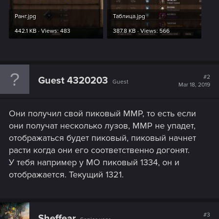
Ранг.jpg
Таблица.jpg
442.1 KB · Views: 483
387.8 KB · Views: 566
#2
Guest 4320203
Guest
Mar 18, 2019
Они получил свой пиковый ММР, то есть если
они получат несколько лузов, ММР не упадет,
отображаться будет пиковый, пиковый начнет
расти когда они его соответственно догонят.
У тебя например у МО пиковый 1334, он и
отображается. Текущий 1321.
#3
Sheffear