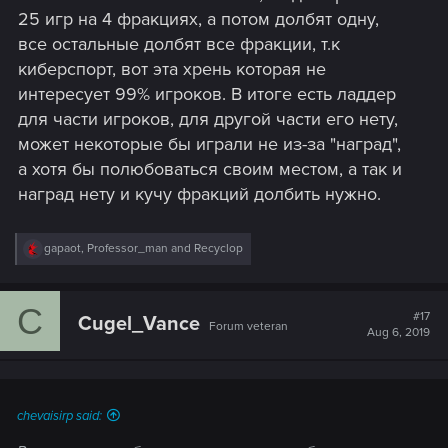
25 игр на 4 фракциях, а потом долбят одну,
все остальные долбят все фракции, т.к
киберспорт, вот эта хрень которая не
интересует 99% игроков. В итоге есть ладдер
для части игроков, для другой части его нету,
может некоторые бы играли не из-за "наград",
а хотя бы полюбоваться своим местом, а так и
наград нету и кучу фракций долбить нужно.
R
gapaot
,
Professor_man
and
Recyclop
e
a
c
C
t
#17
Cugel_Vance
Forum veteran
i
Aug 6, 2019
o
n
s
:
chevaisirp said: