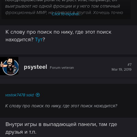
выигрывает на одной фракции и у него там отличный
фракционный ММР, но сливает в другой. Хочешь точно
Click to expand...
узнать - пожалуйста, вбивай в поиск нужный тебе ник и
посмотри его профиль, это не секретная информация,
К слову про поиск по нику, где этот поиск
всё станет понятно.
находится?
Тут
?
#7
psysteel
Forum veteran
Mar 19, 2019
vostok7478 said:
К слову про поиск по нику, где этот поиск находится?
Внутри игры в выпадающей панели, там где
друзья и т.п.