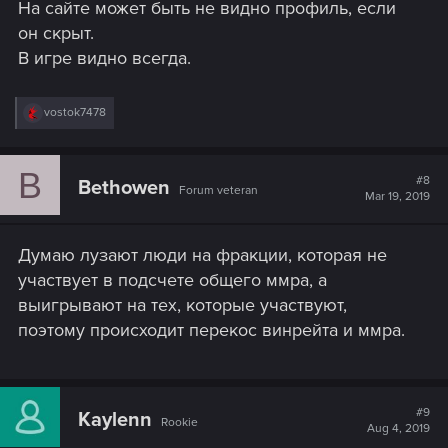
На сайте может быть не видно профиль, если
он скрыт.
В игре видно всегда.
R
vostok7478
e
a
c
B
t
#8
Bethowen
Forum veteran
i
Mar 19, 2019
o
n
s
Думаю лузают люди на фракции, которая не
:
участвует в подсчете общего ммра, а
выигрывают на тех, которые участвуют,
поэтому происходит перекос винрейта и ммра.
#9
Kaylenn
Rookie
Aug 4, 2019