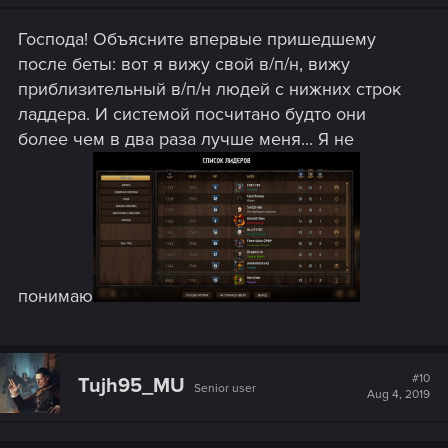
Господа! Объясните впервые пришедшему
после беты: вот я вижу свой в/п/н, вижу
приблизительный в/п/н людей с нижних строк
ладдера. И системой посчитано будто они
более чем в два раза лучше меня... Я не
понимаю
#10
Tujh95_MU
Senior user
Aug 4, 2019