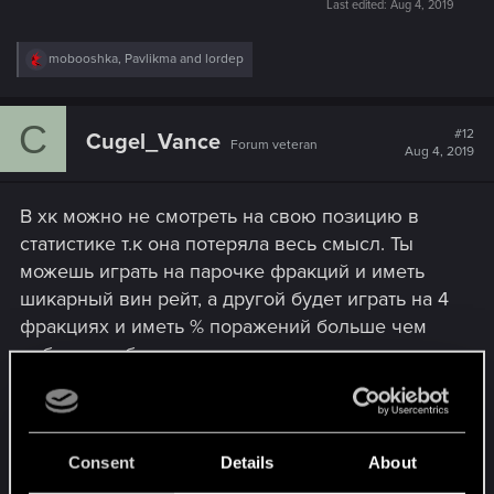
Last edited:
Aug 4, 2019
R
mobooshka
,
Pavlikma
and
lordep
e
a
c
C
t
#12
Cugel_Vance
Forum veteran
i
Aug 4, 2019
o
n
s
В хк можно не смотреть на свою позицию в
:
статистике т.к она потеряла весь смысл. Ты
можешь играть на парочке фракций и иметь
шикарный вин рейт, а другой будет играть на 4
фракциях и иметь % поражений больше чем
побед и он будет выше в списке.
Разрабы всех подровняли под
киберспортивную систему, вот только
турниров как таковых и нет, но даже если бы и
Consent
Details
About
были, то оно не всем нужно.