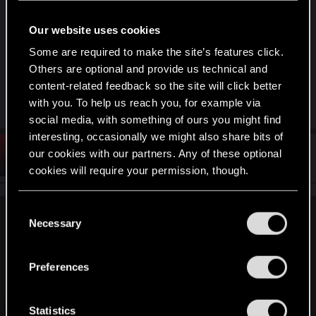
Our website uses cookies
В обт в этом плане все было на много проще и
понятней.
Some are required to make the site’s features click.
Others are optional and provide us technical and
Last edited:
Aug 4, 2019
content-related feedback so the site will click better
with you. To help us reach you, for example via
R
gapaot
,
threeserti
,
ded_happosai
and 6 others
e
social media, with something of ours you might find
a
interesting, occasionally we might also share bits of
c
t
#13
our cookies with our partners. Any of these optional
chevaisirp
Forum veteran
i
Aug 6, 2019
cookies will require your permission, though.
o
n
s
You’ll find all the details regarding our use of cookies
:
C
and tweak your preferences regarding them in the
Cugel_Vance said:
Necessary
o
“Settings” menu below.
n
В хк можно не смотреть на свою позицию в статистике
s
т.к она потеряла весь смысл. Ты можешь играть на
Preferences
парочке фракций и иметь шикарный вин рейт, а другой
e
будет играть на 4 фракциях и иметь % поражений
n
больше чем побед и он будет выше в списке.
t
Statistics