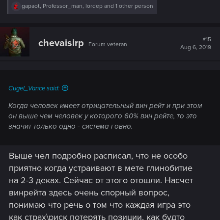
R
gapaot
,
Professor_man
,
lordep
and 1 other person
e
a
c
t
#15
chevaisirp
Forum veteran
i
Aug 6, 2019
o
n
s
:
Cugel_Vance said:
Когда человек имеет отрицательный вин рейт и при этом
он выше чем человек у которого 60% вин рейте, то это
значит только одно - система говно.
Выше чел подробно расписал, что не особо
приятно когда устраивают в мете глинобитие
на 2-3 деках. Сейчас от этого отошли. Насчет
винрейта здесь очень спорный вопрос,
понимаю что речь о том что каждая игра это
как страх\риск потерять позиции, как будто