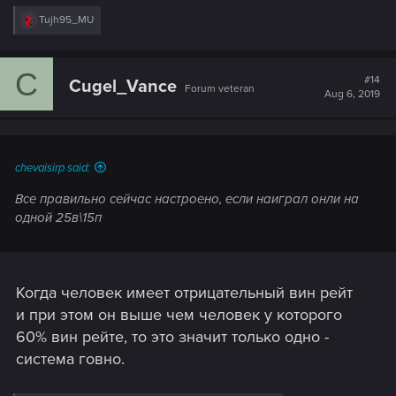
R
Tujh95_MU
e
a
c
C
t
#14
Cugel_Vance
Forum veteran
i
Aug 6, 2019
o
n
s
:
chevaisirp said:
Все правильно сейчас настроено, если наиграл онли на
одной 25в\15п
Когда человек имеет отрицательный вин рейт
и при этом он выше чем человек у которого
60% вин рейте, то это значит только одно -
система говно.