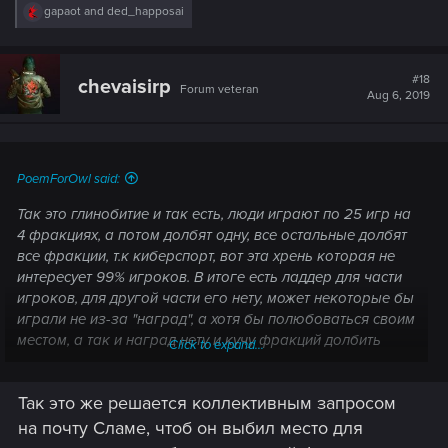
R
gapaot
and
ded_happosai
e
a
c
t
#18
chevaisirp
Forum veteran
i
Aug 6, 2019
o
n
s
:
PoemForOwl said:
Так это глинобитие и так есть, люди играют по 25 игр на
4 фракциях, а потом долбят одну, все остальные долбят
все фракции, т.к киберспорт, вот эта хрень которая не
интересует 99% игроков. В итоге есть ладдер для части
игроков, для другой части его нету, может некоторые бы
играли не из-за "наград", а хотя бы полюбоваться своим
местом, а так и наград нету и кучу фракций долбить
Click to expand...
нужно.
Так это же решается коллективным запросом
на почту Сламе, чтоб он выбил место для