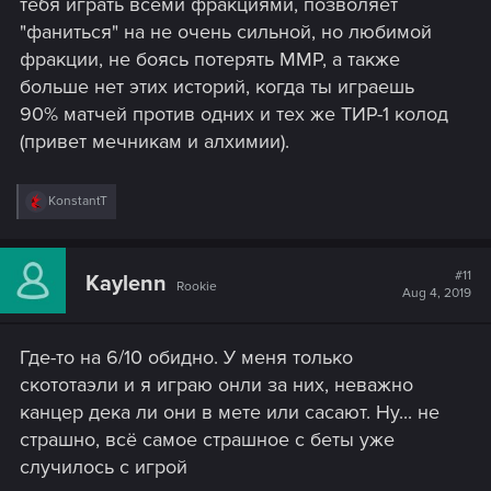
тебя играть всеми фракциями, позволяет
"фаниться" на не очень сильной, но любимой
фракции, не боясь потерять ММР, а также
больше нет этих историй, когда ты играешь
90% матчей против одних и тех же ТИР-1 колод
(привет мечникам и алхимии).
R
KonstantT
e
a
c
t
#11
Kaylenn
Rookie
i
Aug 4, 2019
o
n
s
Где-то на 6/10 обидно. У меня только
:
скототаэли и я играю онли за них, неважно
канцер дека ли они в мете или сасают. Ну... не
страшно, всё самое страшное с беты уже
случилось с игрой