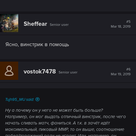
#5
Sheffear
Senior user
Mar 18, 2019
Ясно, винстрик в помощь
#6
vostok7478
Senior user
Mar 19, 2019
Tujh95_MU said:
Ну а почему он у него не может быть больше?
Например, он мог выдать отличный винстрик, после чего
начать сливать матч, фаниться. А т.к. в зачёт идёт
максимальный, пиковый ММР, то он выше, соотношение
побед/поражений роли не играет. Или, например, он