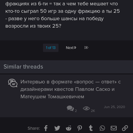
фракциях из 6-ти = так а чем тебе мешает что
кто-то сыграл 50 игр за одну фракцию а ты 25
- разве у него больше шансы на победу
возросли из твоих 25?
Last
1 of 13
Next
Similar threads
Интервью в формате «вопрос — ответ» с
дизайнерами квестов Павлом Саско и
Матеушем Томашкевичем
Jun 25, 2020
2
2K
Facebook
Twitter
Reddit
Pinterest
Tumblr
WhatsApp
Email
Li
Share: