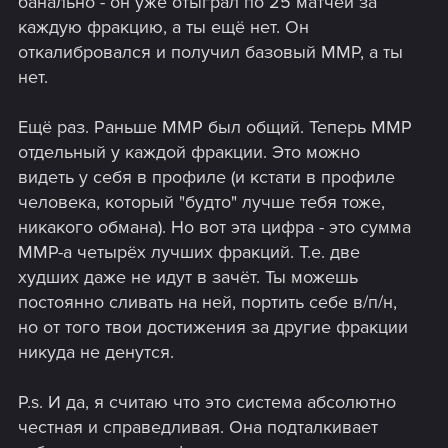
банально - он уже отыграл по 25 матчей за
каждую фракцию, а ты ещё нет. Он
откалибровался и получил базовый ММР, а ты
нет.
Ещё раз. Раньше ММР был общий. Теперь ММР
отдельный у каждой фракции. Это можно
видеть у себя в профиле (и кстати в профиле
человека, который "будто" лучше тебя тоже,
никакого обмана). Но вот эта цифра - это сумма
ММР-а четырёх лучших фракций. Т.е. две
худших даже не идут в зачёт. Ты можешь
постоянно сливать на ней, портить себе в/п/н,
но от того твои достижения за другие фракции
никуда не денутся.
P.s. И да, я считаю что это система абсолютно
честная и справедливая. Она подталкивает