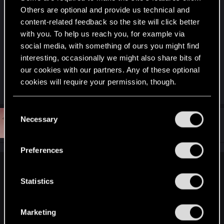
Others are optional and provide us technical and
content-related feedback so the site will click better
with you. To help us reach you, for example via
social media, with something of ours you might find
interesting, occasionally we might also share bits of
Cyberpunk 2077.png
Космическая одиссея.png
our cookies with our partners. Any of these optional
2.3 MB · Views: 336
3.2 MB · Views: 263
cookies will require your permission, though.
You’ll find all the details regarding our use of cookies
C
and tweak your preferences regarding them in the
Necessary
o
#12
Loli_Potato
Fresh user
Jan 10, 2021
“Settings” menu below.
n
s
Preferences
e
n
boris__blade said:
t
Statistics
Как по мне секретная концовка лучшая. Потому что
S
можно отдать твоим решением тело Джонни и уйти за
e
черный заслон при этом никто за тебя не погибнет. Став
Marketing
l
нечто большим, перейти на новый этап эволюции.