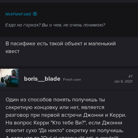
NickFarell said:
Езда на горках? Вы о чем, не очень понимаю?
В пасифике есть такой объект и маленький
квест
#7
boris__blade
Fresh user
Jan 6, 2021
Один из способов понять получишь ты
секретную концовку или нет, является
разговор при первой встречи Джонни и Керри.
На вопрос Керри "Кто тебе Ви?", если Джонни
ответит сухо "Да никто" секретку не получишь.
А если что то "Он(-а) классный(-ая), я ему(ей)