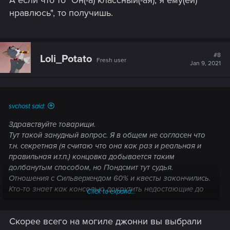
нравлюсь", то получишь.
#8
Loli_Potato
Fresh user
Jan 9, 2021
svchost said:
Здравствуйте товарищи.
Тут такой занудный вопрос. Я в общем не согласен что
т.н. секретная (я считаю что она как раз и реальная и
правильная и.т.п.) концовка добывается таким
долбанутым способом, но Пондсмит тут судья.
Отношения с Сильверхендом 60% и квесты закончились.
Кто-то знает как консолью докрутить недостающие до
Click to expand...
70% ?
Спасибо.
Скорее всего на могиле джонни вы выбрали