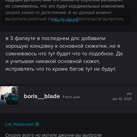
но сомневаюсь, что это будут кардинальные изменения,
скорее какие-то дополнения. А на данный момент
выпустили рабочий билд, из-за обязательств выпустить
Click to expand...
игру до 21-го года (Инвесторы, и денежный гранд от
правительства).
в 3 фалауте в последнем длс добавили
хорошую концовку к основной сюжетке, но я
сомневаюсь что тут будет что то подобное. Да
и учитывая никакой основной сюжет,
исправлять что то кроме багов тут не будут.
#11
boris__blade
Fresh user
Jan 10, 2021
Loli_Potato said:
Скорее всего на могиле джонни вы выбрали