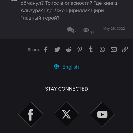
обманул? Трисс в опасности? Где книга
Альзура? Где Лже-Цирилла? Цири -
Главный герой?
May 29, 2022
1
9K
Facebook
Twitter
Reddit
Pinterest
Tumblr
WhatsApp
Email
Li
Share:
English
STAY CONNECTED