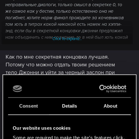
неправильные диалоги, только смысл в секретке 0, то
же самое как у бестии, только естественно она не
погибнет, хотите норм финал проходите за кочевников
там хоть в титрах какой никакой есть намек на хэппи-
энд, если бы в секретной концовки джонни предложил
нам объединить с ним сознание, то в ней был хоть какой
Click to expand...
то смысл, а так лень сценаристов во всей красе.
Как по мне секретная концовка лучшая.
Потому что можно отдать твоим решением
тело Джонни и уйти за черный заслон при
этом никто за тебя не погибнет. Став нечто
большим, перейти на новый этап эволюции.
И когда ты входишь в киберпространство
помелькают полосы "вглубь", как у Стенли
Consent
Details
About
Кубрика "
Космическая одиссея 2001 года
".
Attachments
Our website uses cookies
Some are required to make the site’s features click.