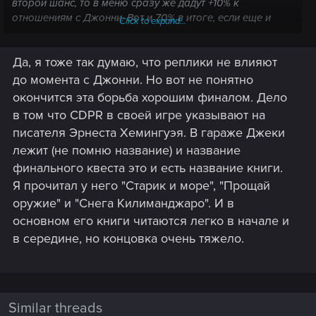
второй шанс, то в меню сразу же дадут +10% к
отношениям с Джонни. Вот и 70% в итоге, если еще и
Click to expand...
цепочку с концертом пройти.
Да, я тоже так думаю, что реплики не влияют
P.S. Секретная концовка больше всех зашла. Ви
разносит Арасака-тавер, Джонии всячески
до момента с Джонни. Но вот не понятно
поддерживает, в итоге вдвоем сводите счеты с Арасакой,
окончится эта борьба хорошим финалом. Дело
не пожертвовав друзьями. Далее Легенда Найт-Сити,
в том что CDPR в своей игре указывают на
борьба до конца по последнему завету Джонни... Never
писателя Эрнеста Хемингуэя. В гараже Джеки
fade away и т.д.
лежит (не помню название) и название
Правда такая концовка стриткиду подходит, как по мне.
Кочевник все же должен укатить со своими, а корп
финального квеста это и есть название книги.
сидеть в Микоши. Но это мое мнение, просто иные
Я прочитал у него "Старик и море", "Прощай
расклады вызывают диссонанс.
оружие" и "Снега Килиманджаро". И в
основном его книги читаются легко в начале и
в середине, но концовка очень тяжело.
Similar threads