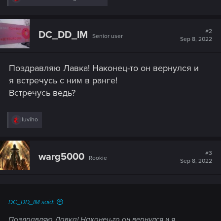
e
a
c
t
#2
DC_DD_IM
Senior user
i
Sep 8, 2022
o
n
s
Поздравляю Лавка! Наконец-то он вернулся и
:
я встречусь с ним в ранге!
Встречусь ведь?
R
luviho
e
a
c
t
#3
warg5000
Rookie
i
Sep 8, 2022
o
n
s
:
DC_DD_IM said:
Поздравляю Лавка! Наконец-то он вернулся и я