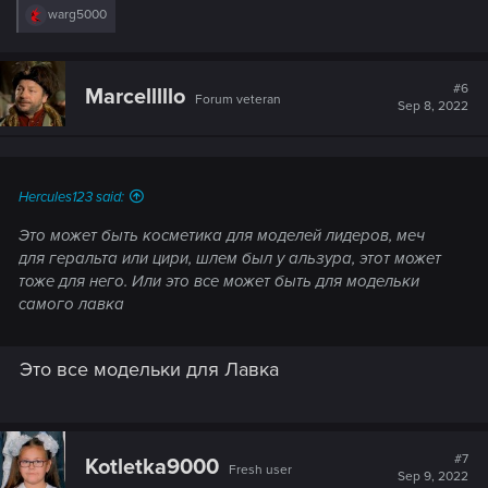
R
warg5000
e
a
c
t
#6
Marcelllllo
Forum veteran
i
Sep 8, 2022
o
n
s
:
Hercules123 said:
Это может быть косметика для моделей лидеров, меч
для геральта или цири, шлем был у альзура, этот может
тоже для него. Или это все может быть для модельки
самого лавка
Это все модельки для Лавка
#7
Kotletka9000
Fresh user
Sep 9, 2022