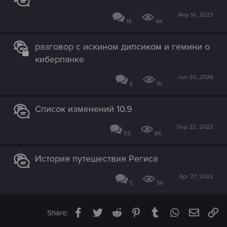
May 16, 2023
18
4K
разговор с искином дипсиком и гемини о
киберпанке
Jun 30, 2026
3
1K
Список изменений 10.9
Sep 22, 2022
55
8K
История путешествия Региса
Apr 27, 2022
5
5K
Facebook
Twitter
Reddit
Pinterest
Tumblr
WhatsApp
Email
Li
Share: