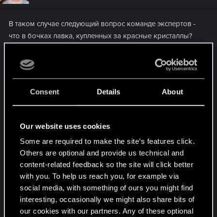
В таком случае следующий вопрос команде экспертов -
что в бочках лавка, купленных за красные кристаллы?
Стоят они не мало, только ради интереса не хотелось бы
испытывать судьбу.
Consent
Details
About
Our website uses cookies
Some are required to make the site’s features click.
Others are optional and provide us technical and
content-related feedback so the site will click better
with you. To help us reach you, for example via
social media, with something of ours you might find
interesting, occasionally we might also share bits of
Last edited:
Sep 9, 2022
our cookies with our partners. Any of these optional