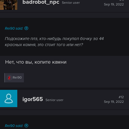
badrobot_npc
Senior user
Sep 19, 2022
Rei90 said:
Подскажите плз, кто-нибудь покупал бочку за 44
красных камня, это стоит того или нет?
Нет, что вы, копите камни
R
Rei90
e
a
c
t
#12
igor565
Senior user
i
Sep 19, 2022
o
n
s
:
Rei90 said: