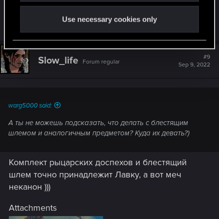
Use necessary cookies only
R
Rei90
e
a
c
t
#9
Slow_life
Forum regular
i
Sep 9, 2022
o
n
s
:
warg5000 said:
А ты не можешь подсказать, что делать с блестящим
шлемом и аналогичным предметом? Куда их девать?)
Комплект рыцарских доспехов и блестящий
шлем точно принадлежит Лавку, а вот меч
неканон )))
Attachments