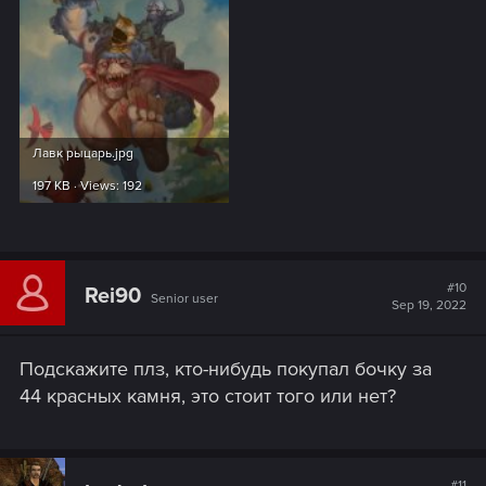
Лавк рыцарь.jpg
197 KB · Views: 192
#10
Rei90
Senior user
Sep 19, 2022
Подскажите плз, кто-нибудь покупал бочку за
44 красных камня, это стоит того или нет?
#11