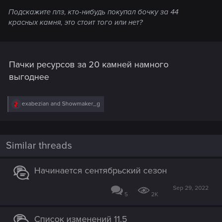
Подскажите плз, кто-нибудь покупал бочку за 44
красных камня, это стоит того или нет?
Пачки ресурсов за 20 камней намного
выгоднее
R
exabezian
and
Showmaker_g
e
a
c
t
i
Similar threads
o
n
s
Начинается сентябрьский сезон
:
Sep 29, 2022
5
2K
Список изменений 11.5